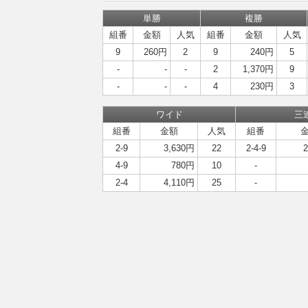
単勝
複勝
組番
金額
人気
組番
金額
人気
9
260円
2
9
240円
5
-
-
-
2
1,370円
9
-
-
-
4
230円
3
ワイド
三
組番
金額
人気
組番
2-9
3,630円
22
2-4-9
4-9
780円
10
-
2-4
4,110円
25
-