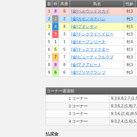
着
枠
馬番
馬名
性齢
1
8
9
[金]ベルウッドスカイ
牡3
2
2
2
[金]カゼノカケハシ
牝3
3
4
4
[金]ブタンタン
牡3
4
3
3
[金]ドンクライベイビー
牡3
5
1
1
[金]オープンリーチ
牡4
6
5
5
[金]ナックファクター
牡3
7
7
7
[金]ビューティフルラブ
牝3
8
8
8
[金]アクアビート
牝3
9
6
6
[金]プリマグランツ
牝3
コーナー通過順
１コーナー
9,3,6,8,2,7,(1,
２コーナー
9,3,6,2,(1,8),7
３コーナー
9,3,6,(2,4),(8,5
４コーナー
9-3,2,4,(1,6),5
払戻金