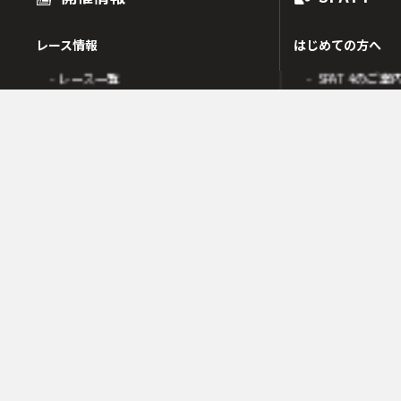
レース情報
はじめての方へ
- レース一覧
- SPAT4のご案
出走表
- SPAT4会員
オッズ
- ネットバンク
人気・高配当順
- 電話投票会員
人気検索
- よくあるご質
オッズ検索
オッズ賭式選択
会員の皆様へ
レース傾向
- 会員サポート 
- 変更情報一覧
- ガイド・操作
- 着順速報
- SPAT4発売日
- 払戻金一覧
競走成績
- 本日の騎乗一覧
SPAT4LOTO トリプル馬単