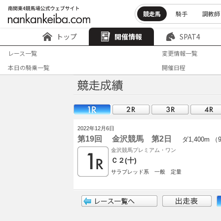
競走馬
騎手
調教師
トップ
開催情報
SPAT4
レース一覧
変更情報一覧
本日の騎乗一覧
開催日程
2022年12月6日
第19回 金沢競馬 第2日
ダ1,400m （
金沢競馬プレミアム・ワン
Ｃ２(十)
サラブレッド系 一般 定量