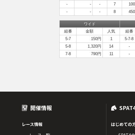
-
-
-
7
10
-
-
-
8
45
ワイド
組番
金額
人気
組番
5-7
150円
1
5-7-8
5-8
1,320円
14
-
7-8
790円
11
-
開催情報
SPAT
レース情報
はじめての