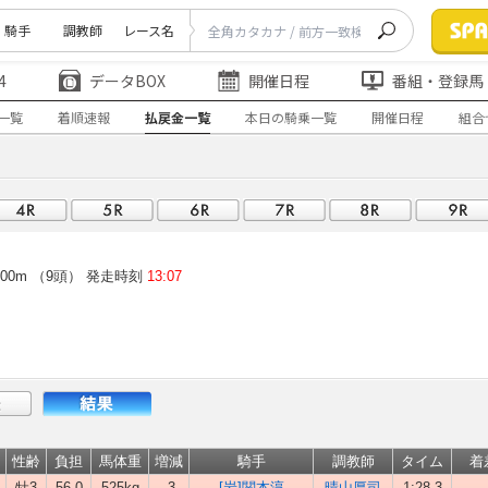
騎手
調教師
レース名
4
データBOX
開催日程
番組・登録馬
一覧
着順速報
払戻金一覧
本日の騎乗一覧
開催日程
組合
00m （9頭）
発走時刻
13:07
性齢
負担
馬体重
増減
騎手
調教師
タイム
着
牡3
56.0
525kg
-3
[岩]関本淳
晴山厚司
1:28.3
-