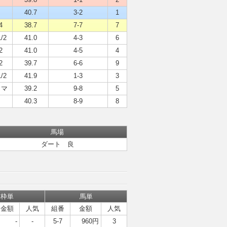
６
40.7
3-2
1
4
38.7
7-7
7
/2
41.0
4-3
6
2
41.0
4-5
4
2
39.7
6-6
9
/2
41.9
1-3
3
タマ
39.2
9-8
5
４
40.3
8-9
8
馬場
ダート 良
枠単
馬単
金額
人気
組番
金額
人気
-
-
5-7
960円
3