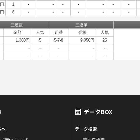
0円
1
-
-
-
-
-
-
-
0円
8
-
-
-
-
-
-
-
三連複
三連単
金額
人気
組番
金額
人気
1,360円
5
5-7-8
9,050円
25
-
-
-
-
-
-
-
-
-
-
4
データBOX
方へ
データ検索