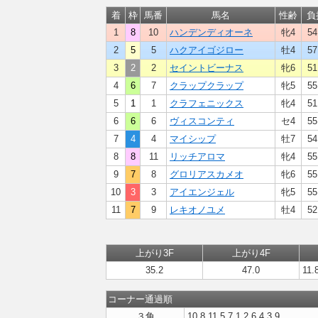
着
枠
馬番
馬名
性齢
負
1
8
10
ハンデンディオーネ
牝4
54
2
5
5
ハクアイゴジロー
牡4
57
3
2
2
セイントビーナス
牝6
51
4
6
7
クラップクラップ
牝5
55
5
1
1
クラフェニックス
牝4
51
6
6
6
ヴィスコンティ
セ4
55
7
4
4
マイシップ
牡7
54
8
8
11
リッチアロマ
牝4
55
9
7
8
グロリアスカメオ
牝6
55
10
3
3
アイエンジェル
牝5
55
11
7
9
レキオノユメ
牡4
52
上がり3F
上がり4F
35.2
47.0
11.
コーナー通過順
３角
10,8,11,5,7,1,2,6,4,3,9