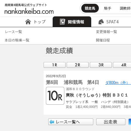
競走馬
騎手
調教師
トップ
開催情報
SPAT4
レース一覧
変更情報一覧
本日の騎乗一覧
開催日程
2022年9月2日
第6回 浦和競馬 第4日
ダ800m（外）
浦和８００ラウンド
爽秋（そうしゅう）特別 Ｂ３Ｃ１
サラブレッド系 一般 ハンデ（特別競走）
賞金 1着2,400,000円 2着840,000円 3着48