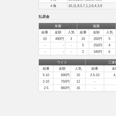
４角
10,11,8,5,7,1,2,6,4,3,9
払戻金
単勝
複勝
組番
金額
人気
組番
金額
人気
10
490円
3
10
260円
5
-
-
-
5
250円
4
-
-
-
2
340円
6
ワイド
三連
組番
金額
人気
組番
金
5-10
690円
10
2-5-10
4
2-10
750円
12
-
2-5
960円
16
-