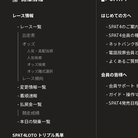
レース情報
はじめての方へ
- レース一覧
- SPAT4のご案
出走表
- SPAT4会員
オッズ
- ネットバンク
人気・高配当順
- 電話投票会員
人気検索
- よくあるご質
オッズ検索
オッズ賭式選択
会員の皆様へ
レース傾向
- 会員サポート 
- 変更情報一覧
- ガイド・操作
- 着順速報
- SPAT4発売日
- 払戻金一覧
競走成績
- 本日の騎乗一覧
SPAT4LOTO トリプル馬単