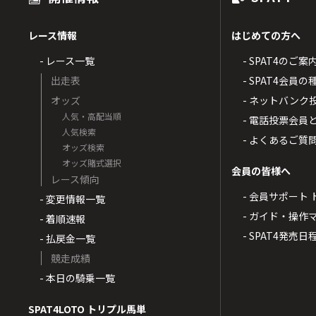
レース情報
はじめての方へ
- レース一覧
- SPAT4のご案
出走表
- SPAT4会員
オッズ
- ネットバンク
人気・高配当順
- 電話投票会員
人気検索
- よくあるご質
オッズ検索
オッズ賭式選択
会員の皆様へ
レース傾向
- 会員サポート 
- 変更情報一覧
- ガイド・操作
- 着順速報
- SPAT4発売日
- 払戻金一覧
競走成績
- 本日の騎乗一覧
SPAT4LOTO トリプル馬単