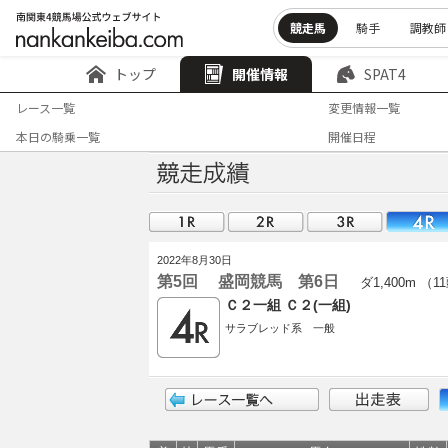
競走馬
騎手
調教師
トップ
開催情報
SPAT4
レース一覧
変更情報一覧
本日の騎乗一覧
開催日程
2022年8月30日
第5回 盛岡競馬 第6日
ダ1,400m （1
Ｃ２一組 Ｃ２(一組)
サラブレッド系 一般