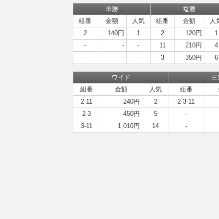
単勝
複勝
組番
金額
人気
組番
金額
人
2
140円
1
2
120円
1
-
-
-
11
210円
4
-
-
-
3
350円
6
ワイド
三
組番
金額
人気
組番
2-11
240円
2
2-3-11
2-3
450円
5
-
3-11
1,010円
14
-