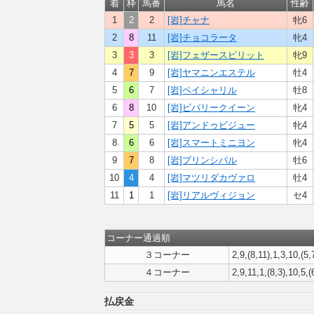
着
枠
馬番
馬名
性齢
1
2
2
[岩]チャナ
牝6
2
8
11
[岩]チョコラータ
牝4
3
3
3
[岩]フェザースピリット
牝9
4
7
9
[岩]ヤマニンエステル
牡4
5
6
7
[岩]ペイシャリル
牡8
6
8
10
[岩]ビバリークイーン
牝4
7
5
5
[岩]アンドゥビジュー
牝4
8
6
6
[岩]スマートミニヨン
牝4
9
7
8
[岩]プリンシパル
牡6
10
4
4
[岩]マツリダカヴァロ
牡4
11
1
1
[岩]リアルヴィジョン
セ4
コーナー通過順
３コーナー
2,9,(8,11),1,3,10,(5,
４コーナー
2,9,11,1,(8,3),10,5,(
払戻金