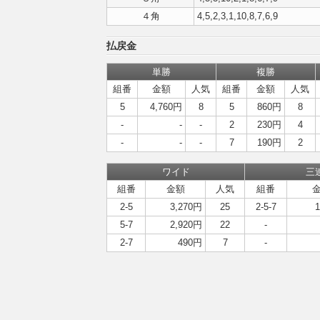
４角
4,5,2,3,1,10,8,7,6,9
払戻金
単勝
複勝
組番
金額
人気
組番
金額
人気
5
4,760円
8
5
860円
8
-
-
-
2
230円
4
-
-
-
7
190円
2
ワイド
三
組番
金額
人気
組番
2-5
3,270円
25
2-5-7
5-7
2,920円
22
-
2-7
490円
7
-