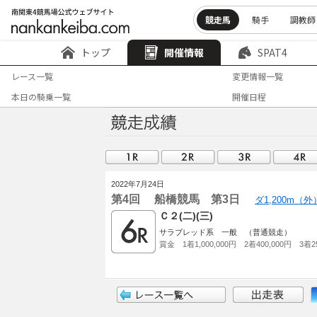
競走馬
騎手
調教師
トップ
開催情報
SPAT4
レース一覧
変更情報一覧
本日の騎乗一覧
開催日程
2022年7月24日
第4回 船橋競馬 第3日
ダ1,200m（
Ｃ２(二)(三)
サラブレッド系 一般 （普通競走）
賞金 1着1,000,000円 2着400,000円 3着25