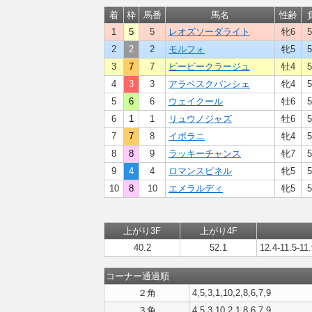
着
枠
馬番
馬名
性齢
1
5
5
レオズソーダライト
牝6
5
2
2
2
モルフォ
牝5
5
3
7
7
ビービークラージュ
牡4
5
4
3
3
アラベスクパンシェ
牝4
5
5
6
6
ウェイクール
牡6
5
6
1
1
リュウノジャズ
牡6
5
7
7
8
イポラニ
牝4
5
8
8
9
ラッキーチャンス
牝7
5
9
4
4
ロマンスピネル
牝5
5
10
8
10
エメラルディ
牝5
5
上がり3F
上がり4F
40.2
52.1
12.4-11.5-11
コーナー通過順
２角
4,5,3,1,10,2,8,6,7,9
３角
4,5,3,10,2,1,8,6,7,9