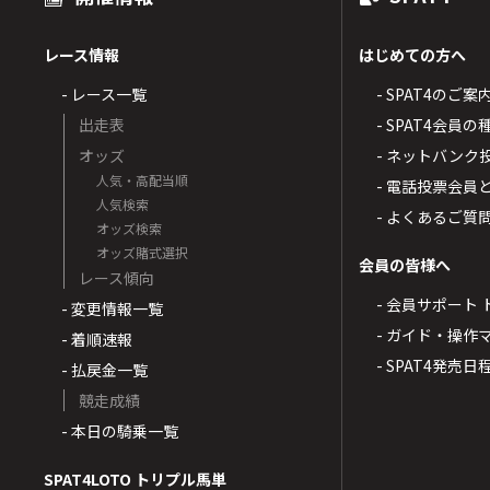
レース情報
はじめての方へ
- レース一覧
- SPAT4のご案
出走表
- SPAT4会員
オッズ
- ネットバンク
人気・高配当順
- 電話投票会員
人気検索
- よくあるご質
オッズ検索
オッズ賭式選択
会員の皆様へ
レース傾向
- 会員サポート 
- 変更情報一覧
- ガイド・操作
- 着順速報
- SPAT4発売日
- 払戻金一覧
競走成績
- 本日の騎乗一覧
SPAT4LOTO トリプル馬単