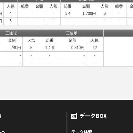
人気
組番
金額
人気
組番
金額
人気
組番
円
4
-
-
-
1-4
1,700円
8
-
円
3
-
-
-
-
-
-
-
三連複
三連単
金額
人気
組番
金額
人気
740円
5
1-4-6
9,310円
42
-
-
-
-
-
-
-
-
-
-
4
データBOX
方へ
データ検索