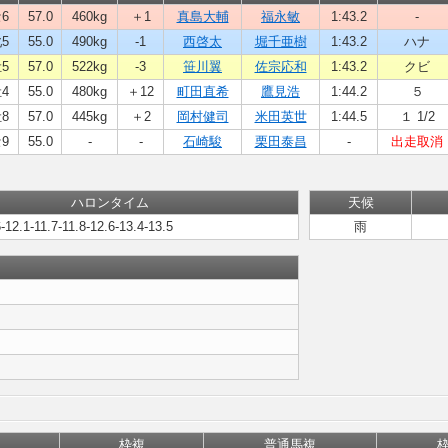
6
57.0
460kg
＋1
真島大輔
福永敏
1:43.2
-
5
55.0
490kg
-1
西啓太
堀千亜樹
1:43.2
ハナ
5
57.0
522kg
-3
笹川翼
佐宗応和
1:43.2
クビ
4
55.0
480kg
＋12
町田直希
鷹見浩
1:44.2
５
8
57.0
445kg
＋2
岡村健司
米田英世
1:44.5
１ 1/2
9
55.0
-
-
石崎駿
栗田泰昌
-
出走取消
ハロンタイム
天候
6-12.1-11.7-11.8-12.6-13.4-13.5
雨
枠複
普通馬複