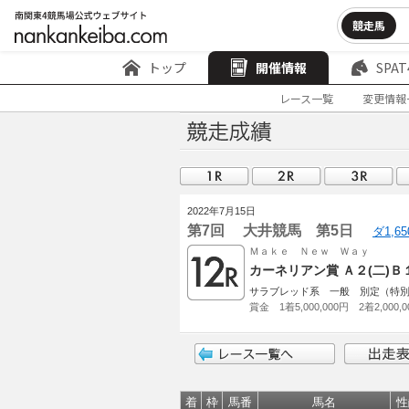
競走馬
トップ
開催情報
SPAT
レース一覧
変更情報
2022年7月15日
第7回 大井競馬 第5日
ダ1,6
Ｍａｋｅ Ｎｅｗ Ｗａｙ
カーネリアン賞 Ａ２(二)Ｂ
サラブレッド系 一般 別定（特
賞金 1着5,000,000円 2着2,000,0
着
枠
馬番
馬名
性