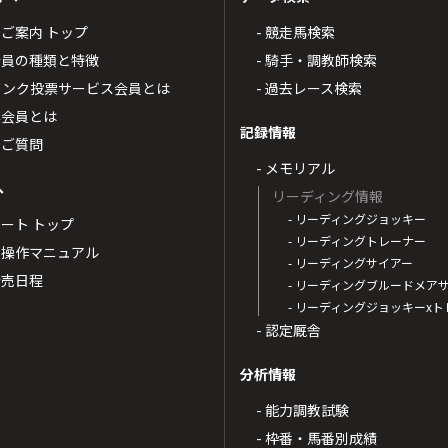
4のご案内 トップ
- 競走馬検索
T4会員の種類と特徴
- 騎手・調教師検索
トバンク投票サービス会員とは
- 過去レース検索
票会員とは
記録情報
るご質問
- メモリアル
へ
リーディング情報
- リーディングジョッキー
ポート トップ
- リーディングトレーナー
・操作マニュアル
- リーディングサイアー
4発売日程
- リーディングブルードメア
- リーディングジョッキーx
- 認定厩舎
分析情報
- 能力調教試験
- 枠番・馬番別成績