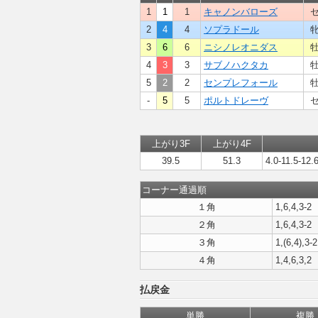
1
1
1
キャノンバローズ
セ
2
4
4
ソプラドール
牝
3
6
6
ニシノレオニダス
牡
4
3
3
サブノハクタカ
牡
5
2
2
センプレフォール
牡
-
5
5
ポルトドレーヴ
セ
上がり3F
上がり4F
39.5
51.3
4.0-11.5-12.
コーナー通過順
１角
1,6,4,3-2
２角
1,6,4,3-2
３角
1,(6,4),3-2
４角
1,4,6,3,2
払戻金
単勝
複勝