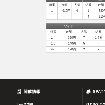
組番
金額
人気
組番
金額
1
910円
4
1
330
-
-
-
4
210
ワイド
組番
金額
人気
組番
1-4
320円
7
1-4-6
1-6
240円
5
-
4-6
170円
2
-
開催情報
SPAT
レース情報
はじめての