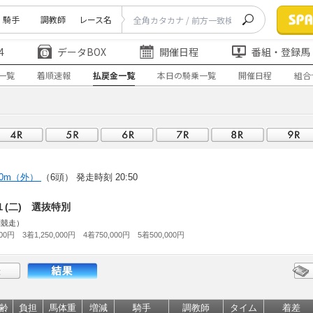
騎手
調教師
レース名
4
データBOX
開催日程
番組・登録馬
一覧
着順速報
払戻金一覧
本日の騎乗一覧
開催日程
組合
50m（外）
（6頭）
発走時刻 20:50
１(二) 選抜特別
別競走）
00円 3着1,250,000円 4着750,000円 5着500,000円
齢
負担
馬体重
増減
騎手
調教師
タイム
着差