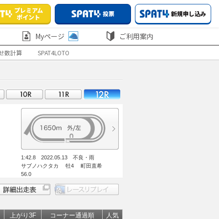
プレミアム
投票
新規申し込み
ポイント
Myページ
ご利用案内
せ数計算
SPAT4LOTO
1:42.8 2022.05.13 不良・雨
サブノハクタカ 牡4 町田直希
56.0
上がり3F
コーナー通過順
人気