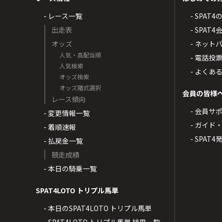
- レース一覧
- SPAT
出走表
- SPA
オッズ
- ネッ
人気・高配当順
- 電話投
人気検索
- よくあ
オッズ検索
オッズ賭式選択
会員の皆様
レース傾向
- 会員サ
- 変更情報一覧
- ガイド
- 着順速報
- SPAT
- 払戻金一覧
競走成績
- 本日の騎乗一覧
SPAT4LOTO トリプル馬単
- 本日のSPAT4LOTO トリプル馬単