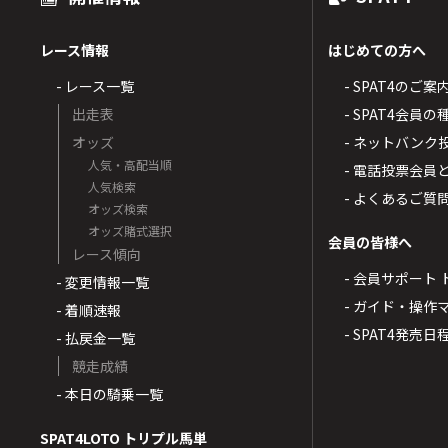
レース情報
はじめての方へ
- レース一覧
- SPAT4のご案
出走表
- SPAT4会員
オッズ
- ネットバンク
人気・高配当順
- 電話投票会員
人気検索
- よくあるご質
オッズ検索
オッズ賭式選択
会員の皆様へ
レース傾向
- 会員サポート 
- 変更情報一覧
- ガイド・操作
- 着順速報
- SPAT4発売日
- 払戻金一覧
競走成績
- 本日の騎乗一覧
SPAT4LOTO トリプル馬単