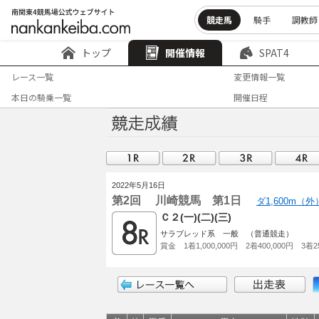
競走馬
騎手
調教師
トップ
開催情報
SPAT4
レース一覧
変更情報一覧
本日の騎乗一覧
開催日程
2022年5月16日
第2回 川崎競馬 第1日
ダ1,600m（
Ｃ２(一)(二)(三)
サラブレッド系 一般 （普通競走）
賞金 1着1,000,000円 2着400,000円 3着25