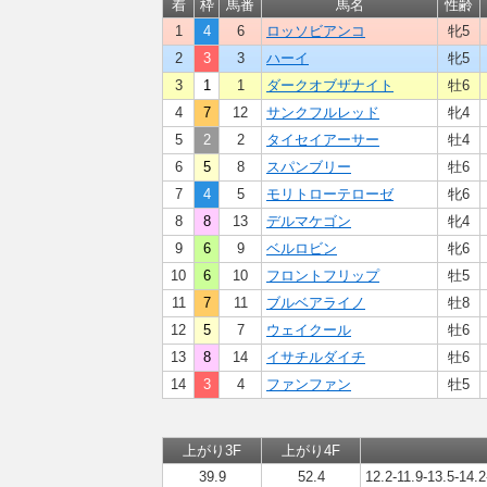
着
枠
馬番
馬名
性齢
1
4
6
ロッソビアンコ
牝5
2
3
3
ハーイ
牝5
3
1
1
ダークオブザナイト
牡6
4
7
12
サンクフルレッド
牝4
5
2
2
タイセイアーサー
牡4
6
5
8
スパンブリー
牡6
7
4
5
モリトローテローゼ
牝6
8
8
13
デルマケゴン
牝4
9
6
9
ベルロビン
牝6
10
6
10
フロントフリップ
牡5
11
7
11
ブルベアライノ
牡8
12
5
7
ウェイクール
牡6
13
8
14
イサチルダイチ
牡6
14
3
4
ファンファン
牡5
上がり3F
上がり4F
39.9
52.4
12.2-11.9-13.5-14.2