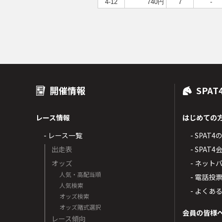
4-12
740円
7
-
開催情報
SPAT
レース情報
はじめての
- レース一覧
- SPAT
出走表
- SPA
オッズ
- ネッ
人気・高配当順
- 電話投
人気検索
- よくあ
オッズ検索
オッズ賭式選択
会員の皆様
レース傾向