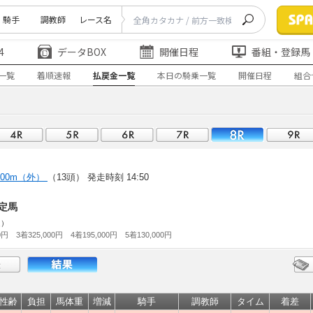
騎手
調教師
レース名
4
データBOX
開催日程
番組・登録馬
一覧
着順速報
払戻金一覧
本日の騎乗一覧
開催日程
組合
000m（外）
（13頭）
発走時刻 14:50
定馬
走）
0円 3着325,000円 4着195,000円 5着130,000円
性齢
負担
馬体重
増減
騎手
調教師
タイム
着差