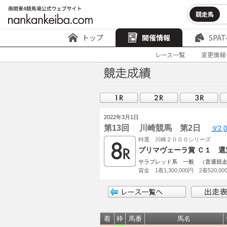
競走馬
トップ
開催情報
SPAT
レース一覧
変更情報
2022年3月1日
第13回 川崎競馬 第2日
ダ2,
特選 川崎２０００シリーズ
プリマヴェーラ賞 Ｃ１ 選
サラブレッド系 一般 （普通競
賞金 1着1,300,000円 2着520,00
着
枠
馬番
馬名