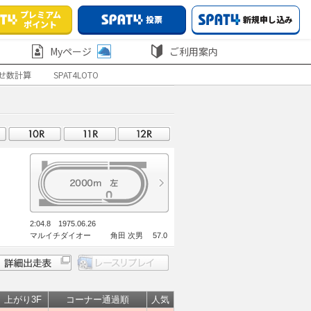
プレミアム
投票
新規申し込み
ポイント
Myページ
ご利用案内
せ数計算
SPAT4LOTO
2:04.8 1975.06.26
マルイチダイオー 角田 次男 57.0
上がり3F
コーナー通過順
人気