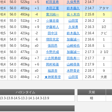
牡4
56.0
522kg
＋5
町田直希
久保秀男
2:14.7
-
牡4
56.0
481kg
＋1
本田正重
鈴木義久
2:14.7
アタマ
牡4
56.0
491kg
-4
實川純一
佐々木功
2:15.8
５
牡4
55.0
511kg
＋2
☆篠谷葵
山田質
2:16.2
２
牡6
56.0
539kg
＋9
伊藤裕人
久保勇
2:16.3
1/2
牝5
54.0
421kg
-2
田中涼
鈴木義久
2:16.4
クビ
牝4
54.0
477kg
-6
増田充宏
加藤誠一
2:16.6
１
牡8
56.0
541kg
±0
張田昂
山崎裕也
2:16.8
１
牡4
56.0
477kg
-3
今野忠成
加藤誠一
2:17.3
２ 1/2
牡6
55.0
455kg
＋7
☆古岡勇樹
田島寿一
2:17.7
２
牝4
54.0
403kg
＋6
岡村裕基
山崎尋美
2:17.9
１
牡5
56.0
470kg
±0
福原杏
水野貴史
2:19.7
９
牡4
52.0
484kg
＋2
★神尾香澄
山田質
2:25.4
大差
ハロンタイム
天候
13.3-13.8-14.5-13.2-14.1-14.3-13.9
晴