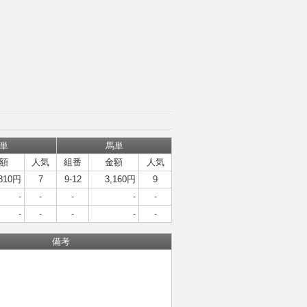
単
馬単
額
人気
組番
金額
人気
,810円
7
9-12
3,160円
9
-
-
-
-
-
-
-
-
-
-
備考