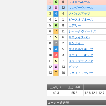
1
6
9
フォルベルール
2
8
12
ワンダーウォール
3
4
4
スパイスアップ
4
1
1
ピースオブホース
5
6
8
エデリー
6
7
11
シャークヴィーナス
7
5
6
サヨノイチバン
8
2
2
サンナイト
9
4
5
マイネルスキーブ
10
3
3
スウォードキング
11
5
7
ユラノグラフィア
12
8
13
ガマン
13
7
10
フェイトリッパー
上がり3F
上がり4F
42.3
55.5
12.8-12.1-12.7-
コーナー通過順