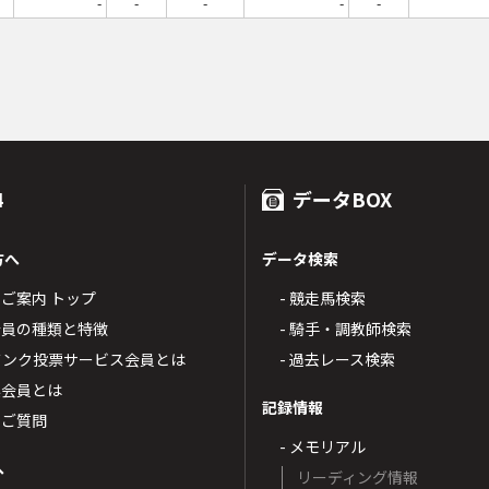
-
-
-
-
-
4
データBOX
方へ
データ検索
4のご案内 トップ
- 競走馬検索
T4会員の種類と特徴
- 騎手・調教師検索
トバンク投票サービス会員とは
- 過去レース検索
票会員とは
記録情報
るご質問
- メモリアル
へ
リーディング情報