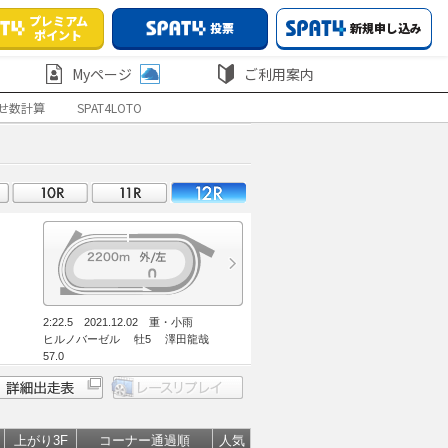
プレミアム
投票
新規申し込み
ポイント
Myページ
ご利用案内
せ数計算
SPAT4LOTO
2:22.5 2021.12.02 重・小雨
ヒルノバーゼル 牡5 澤田龍哉
57.0
上がり3F
コーナー通過順
人気