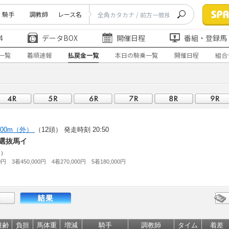
騎手
調教師
レース名
4
データBOX
開催日程
番組・登録馬
一覧
着順速報
払戻金一覧
本日の騎乗一覧
開催日程
組合
200m（外）
（12頭）
発走時刻 20:50
選抜馬イ
走）
0円 3着450,000円 4着270,000円 5着180,000円
性齢
負担
馬体重
増減
騎手
調教師
タイム
着差