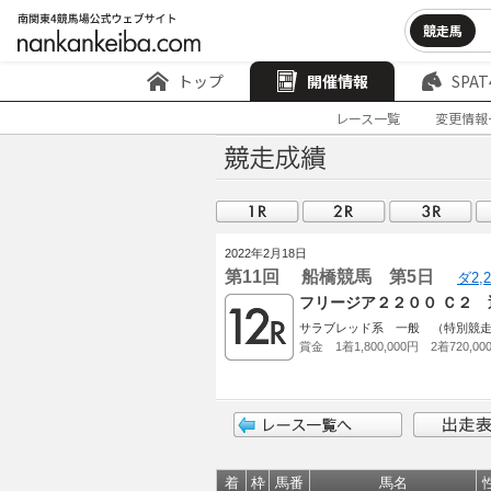
競走馬
トップ
開催情報
SPAT
レース一覧
変更情報
2022年2月18日
第11回 船橋競馬 第5日
ダ2,
フリージア２２００ Ｃ２ 
サラブレッド系 一般 （特別競
賞金 1着1,800,000円 2着720,00
着
枠
馬番
馬名