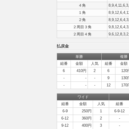
４角
8,9,4,11,6,3
１角
8,9,12,6,4,1
２角
8,9,12,6,4,3
２周目３角
9,8,12,6,4,3
２周目４角
9,6,12,8,3,2
払戻金
単勝
複勝
組番
金額
人気
組番
金額
6
410円
2
6
120
-
-
-
9
130
-
-
-
12
170
ワイド
組番
金額
人気
組番
6-9
250円
1
6-9-12
6-12
360円
2
-
9-12
400円
3
-