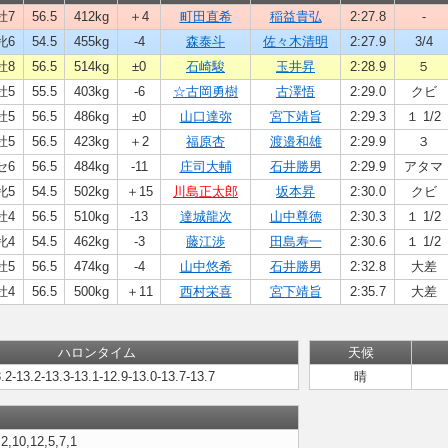
牡7
56.5
412kg
＋4
町田直希
稲益貴弘
2:27.8
-
牝6
54.5
455kg
-4
森泰斗
佐々木清明
2:27.9
3/4
牡8
56.5
514kg
±0
石崎駿
玉井昇
2:28.9
５
牡5
55.5
403kg
-6
☆古岡勇樹
古澤悟
2:29.0
クビ
牡5
56.5
486kg
±0
山口達弥
宮下靖旨
2:29.3
１ 1/2
牡5
56.5
423kg
＋2
福原杏
渡邉和雄
2:29.9
３
セ6
56.5
484kg
-11
庄司大輔
石井勝男
2:29.9
アタマ
牝5
54.5
502kg
＋15
川島正太郎
坂本昇
2:30.0
クビ
牡4
56.5
510kg
-13
達城龍次
山中尊徳
2:30.3
１ 1/2
牝4
54.5
462kg
-3
藤江渉
田島寿一
2:30.6
１ 1/2
牡5
56.5
474kg
-4
山中悠希
石井勝男
2:32.8
大差
牡4
56.5
500kg
＋11
西村栄喜
宮下靖旨
2:35.7
大差
ハロンタイム
天候
.2-13.2-13.3-13.1-12.9-13.0-13.7-13.7
晴
,2,10,12,5,7,1