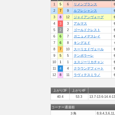
1
5
6
リメンブランス
2
7
9
ルフレシャンス
3
8
12
ジャイアンヴォーグ
4
3
3
アルマス
5
2
2
ゴールドクレスト
6
6
7
ガニュメデスレイ
7
6
8
キングエド
8
7
10
スーリエドヴェール
9
5
5
テンポラーレ
10
1
1
エスジーリカチャン
11
4
4
クラウンデフィート
12
8
11
ラヴィテスミラノ
上がり3F
上がり4F
40.4
53.3
13.7-13.6-14.4-13
コーナー通過順
３角
8,9,4,3,6,11