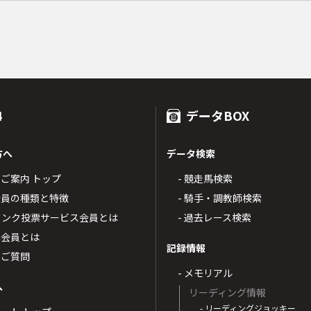
4
データBOX
方へ
データ検索
4のご案内 トップ
- 競走馬検索
T4会員の種類と特徴
- 騎手・調教師検索
トバンク投票サービス会員とは
- 過去レース検索
票会員とは
記録情報
るご質問
- メモリアル
へ
リーディング情報
- リーディングジョッキー