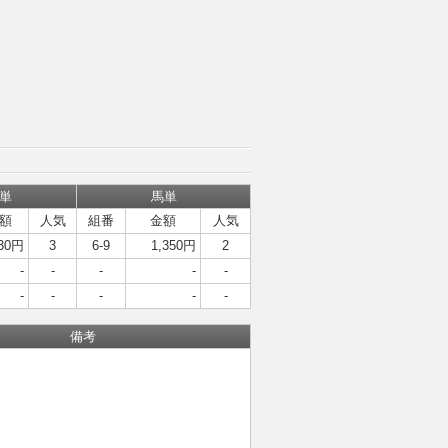
単
馬単
額
人気
組番
金額
人気
30円
3
6-9
1,350円
2
-
-
-
-
-
-
-
-
-
-
備考