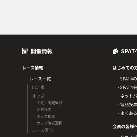
開催情報
SPAT
レース情報
はじめての
- レース一覧
- SPAT
出走表
- SPA
オッズ
- ネッ
人気・高配当順
- 電話投
人気検索
- よくあ
オッズ検索
オッズ賭式選択
会員の皆様
レース傾向