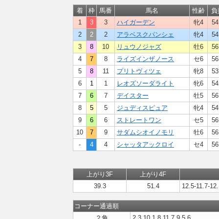
着
枠
馬番
馬名
性齢
負
1
3
3
ハイガーデン
牝4
54
2
2
2
アラベスクパンシェ
牝4
54
3
8
10
リュウノジャズ
牡6
56
4
7
8
ライズインザノース
セ6
56
5
8
11
プリトヴィツェ
牝8
53
6
1
1
レオズソーダライト
牝6
54
7
6
7
デイスター
牡5
56
8
5
5
ジュディスピュア
牝4
54
9
6
6
ストレートワン
セ5
56
10
7
9
サダムシオイノモリ
牡6
56
-
4
4
シャッタアックロイ
セ4
56
上がり3F
上がり4F
39.3
51.4
12.5-11.7-12.
コーナー通過順
２角
2,3,10,1,8,11,7,9,5,6