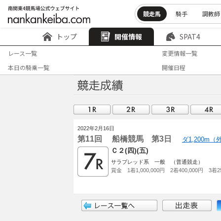
競走馬
騎手
調教師
トップ
開催情報
SPAT4
レース一覧
変更情報一覧
本日の騎乗一覧
開催日程
2022年2月16日
第11回 船橋競馬 第3日
ダ1,200m
Ｃ２(四)(五)
サラブレッド系 一般 （普通競走）
賞金 1着1,000,000円 2着400,000円 3着25