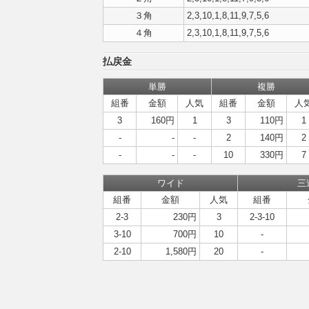
３角
2,3,10,1,8,11,9,7,5,6
４角
2,3,10,1,8,11,9,7,5,6
払戻金
単勝
複勝
組番
金額
人気
組番
金額
人
3
160円
1
3
110円
1
-
-
-
2
140円
2
-
-
-
10
330円
7
ワイド
三
組番
金額
人気
組番
2-3
230円
3
2-3-10
3-10
700円
10
-
2-10
1,580円
20
-