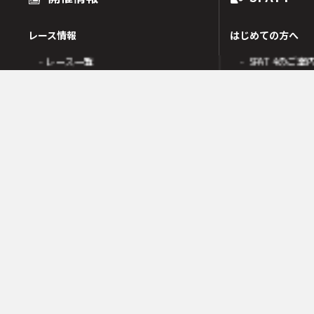
レース情報
はじめての方へ
- レース一覧
- SPAT4のご案
出走表
- SPAT4会員
オッズ
- ネットバンク
人気・高配当順
- 電話投票会員
人気検索
- よくあるご質
オッズ検索
オッズ賭式選択
会員の皆様へ
レース傾向
- 会員サポート 
- 変更情報一覧
- ガイド・操作
- 着順速報
- SPAT4発売日
- 払戻金一覧
競走成績
- 本日の騎乗一覧
SPAT4LOTO トリプル馬単