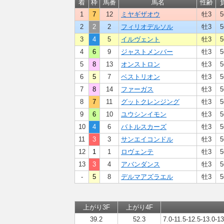
着
枠
馬番
馬名
性齢
1
7
12
ミヤギザオウ
牡3
5
2
2
2
フィリオデルソル
牡3
5
3
4
5
イルヴェント
牡3
5
4
6
9
ジャストメンバー
牡3
5
5
8
13
オンストロン
牡3
5
6
5
7
ベストリオン
牡3
5
7
8
14
ファーガス
牡3
5
8
7
11
グットクレンジング
牡3
5
9
6
10
ユウシンイモン
牡3
5
10
4
6
バトルスカーズ
牡3
5
11
3
3
サンエイコンドル
牡3
5
12
1
1
ロヴェンテ
牡3
5
13
3
4
アバンダンス
牡3
5
-
5
8
デルマアズラエル
牡3
5
上がり3F
上がり4F
39.2
52.3
7.0-11.5-12.5-13.0-13