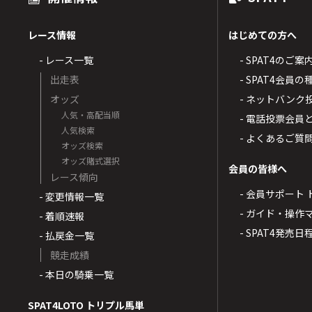
レース情報
はじめての方へ
- レース一覧
- SPAT4のご案
出走表
- SPAT4会員
オッズ
- ネットバンク
人気・高配当順
- 電話投票会員
人気検索
- よくあるご質
オッズ検索
オッズ賭式選択
会員の皆様へ
レース傾向
- 会員サポート 
- 変更情報一覧
- ガイド・操作
- 着順速報
- SPAT4発売日
- 払戻金一覧
競走成績
- 本日の騎乗一覧
SPAT4LOTO トリプル馬単