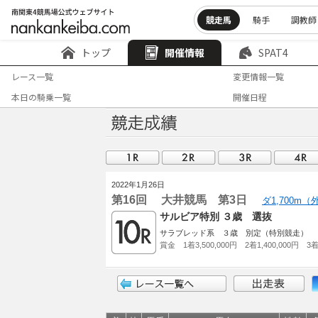
競走馬
騎手
調教師
トップ
開催情報
SPAT4
レース一覧
変更情報一覧
本日の騎乗一覧
開催日程
2022年1月26日
第16回 大井競馬 第3日
ダ1,700m
サルビア特別 ３歳 選抜
サラブレッド系 ３歳 別定（特別競走）
賞金 1着3,500,000円 2着1,400,000円 3着