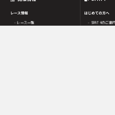
レース情報
はじめての方へ
- レース一覧
- SPAT4のご案
出走表
- SPAT4会員
オッズ
- ネットバンク
人気・高配当順
- 電話投票会員
人気検索
- よくあるご質
オッズ検索
オッズ賭式選択
会員の皆様へ
レース傾向
- 会員サポート 
- 変更情報一覧
- ガイド・操作
- 着順速報
- SPAT4発売日
- 払戻金一覧
競走成績
- 本日の騎乗一覧
SPAT4LOTO トリプル馬単