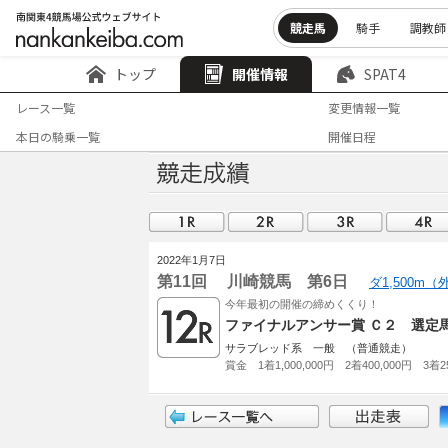
競走馬
騎手
調教師
トップ
開催情報
SPAT4
レース一覧
変更情報一覧
本日の騎乗一覧
開催日程
2022年1月7日
第11回 川崎競馬 第6日
ダ1,500m
今年最初の開催の締めくくり！
ファイナルアンサー賞 Ｃ２ 選定
サラブレッド系 一般 （普通競走）
賞金 1着1,000,000円 2着400,000円 3着25