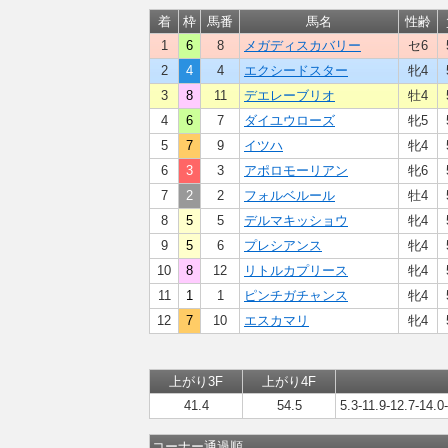
着
枠
馬番
馬名
性齢
1
6
8
メガディスカバリー
セ6
2
4
4
エクシードスター
牝4
3
8
11
デエレーブリオ
牡4
4
6
7
ダイユウローズ
牝5
5
7
9
イツハ
牝4
6
3
3
アポロモーリアン
牝6
7
2
2
フォルベルール
牡4
8
5
5
デルマキッショウ
牝4
9
5
6
プレシアンス
牝4
10
8
12
リトルカプリース
牝4
11
1
1
ピンチガチャンス
牝4
12
7
10
エスカマリ
牝4
上がり3F
上がり4F
41.4
54.5
5.3-11.9-12.7-14.0
コーナー通過順