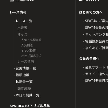
レース情報
はじめての方へ
- レース一覧
- SPAT4のご案
出走表
- SPAT4会員
オッズ
- ネットバンク
人気・高配当順
- 電話投票会員
人気検索
- よくあるご質
オッズ検索
オッズ賭式選択
会員の皆様へ
レース傾向
- 会員サポート 
- 変更情報一覧
- ガイド・操作
- 着順速報
- SPAT4発売日
- 払戻金一覧
競走成績
- 本日の騎乗一覧
SPAT4LOTO トリプル馬単