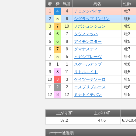
着
枠
馬番
馬名
性齢
1
4
4
チェンジバイオ
牡7
2
5
6
シグラップリンリン
牝6
3
7
10
ノボシュンシュン
牝5
4
6
7
タツノマッハ
牡3
5
6
8
アイモンスター
牝5
6
7
9
グマナスティ
牝7
7
5
5
ヒガシブレーヴ
牡4
8
1
1
スケールアップ
牡8
9
8
11
リトルエイト
牝5
10
3
3
ケイツーテソーロ
牡5
11
2
2
エスプリブルース
牡6
12
8
12
ミナトイチバン
牡5
上がり3F
上がり4F
37.2
47.6
6.3-10.
コーナー通過順