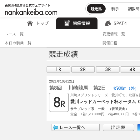
競走馬
騎手
調教師
トップ
開催情報
SPAT4
レース一覧
変更情報一覧
本日の騎乗一覧
開催日程
2021年10月12日
第8回 川崎競馬 第2日
ダ900m（外）
川崎スプリントシリーズ 愛川町で、映画を
愛川レッドカーペット杯オータム 
サラブレッド系 一般 （普通競走）
賞金 1着1,200,000円 2着480,000円 3着30