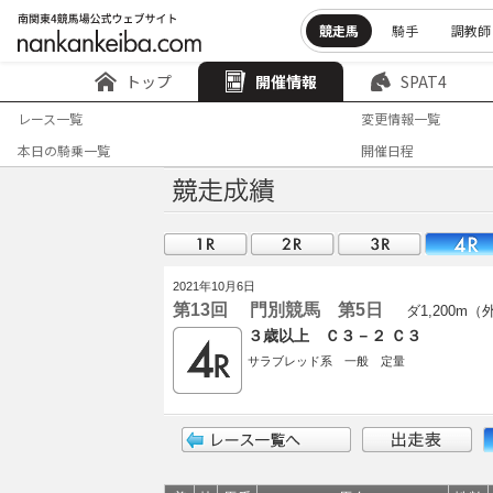
競走馬
騎手
調教師
トップ
開催情報
SPAT4
レース一覧
変更情報一覧
本日の騎乗一覧
開催日程
2021年10月6日
第13回 門別競馬 第5日
ダ1,200m（
３歳以上 Ｃ３－２ Ｃ３
サラブレッド系 一般 定量