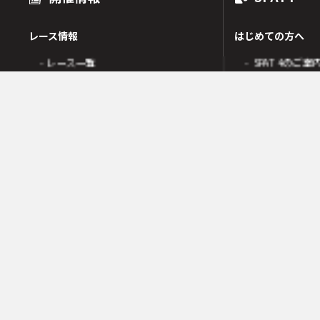
レース情報
はじめての方へ
- レース一覧
- SPAT4のご案
出走表
- SPAT4会員
オッズ
- ネットバンク
人気・高配当順
- 電話投票会員
人気検索
- よくあるご質
オッズ検索
オッズ賭式選択
会員の皆様へ
レース傾向
- 会員サポート 
- 変更情報一覧
- ガイド・操作
- 着順速報
- SPAT4発売日
- 払戻金一覧
競走成績
- 本日の騎乗一覧
SPAT4LOTO トリプル馬単