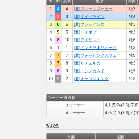
着
枠
馬番
馬名
性齢
1
4
4
[北]フレーズメーカー
牡3
2
3
3
[北]タイドライン
牝4
3
6
6
[北]プレシアンス
牝3
4
5
5
[北]トイボブ
牝3
5
8
10
[北]アイリスト
牝6
6
1
1
[北]ドンナラボリオーザ
牝3
7
7
7
[北]フォーピンクカフェ
牝5
8
7
8
[北]リチェルカ
牝3
9
8
9
[北]ニシノカムイ
牡3
10
2
2
[北]オーゴンキング
牡3
コーナー通過順
３コーナー
4,1,(5,9)-(3,6),(7,8
４コーナー
4-(5,1),9,(3,6),7,(1
払戻金
単勝
複勝