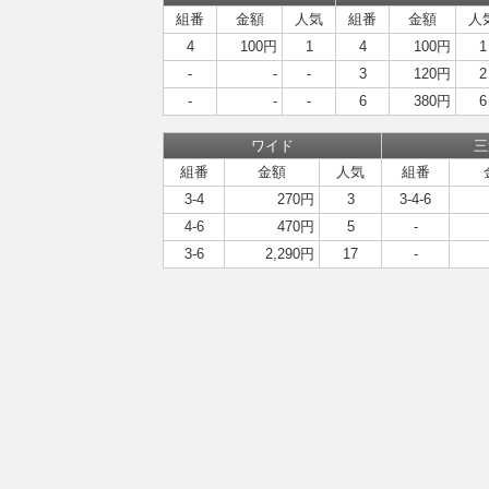
組番
金額
人気
組番
金額
人
4
100円
1
4
100円
1
-
-
-
3
120円
2
-
-
-
6
380円
6
ワイド
三
組番
金額
人気
組番
3-4
270円
3
3-4-6
4-6
470円
5
-
3-6
2,290円
17
-