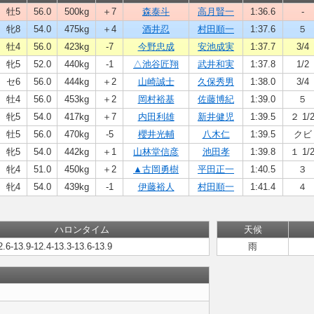
牡5
56.0
500kg
＋7
森泰斗
高月賢一
1:36.6
-
牝8
54.0
475kg
＋4
酒井忍
村田順一
1:37.6
５
牡4
56.0
423kg
-7
今野忠成
安池成実
1:37.7
3/4
牝5
52.0
440kg
-1
△池谷匠翔
武井和実
1:37.8
1/2
セ6
56.0
444kg
＋2
山崎誠士
久保秀男
1:38.0
3/4
牡4
56.0
453kg
＋2
岡村裕基
佐藤博紀
1:39.0
５
牝5
54.0
417kg
＋7
内田利雄
新井健児
1:39.5
２ 1/
牡5
56.0
470kg
-5
櫻井光輔
八木仁
1:39.5
クビ
牝5
54.0
442kg
＋1
山林堂信彦
池田孝
1:39.8
１ 1/
牝4
51.0
450kg
＋2
▲古岡勇樹
平田正一
1:40.5
３
牝4
54.0
439kg
-1
伊藤裕人
村田順一
1:41.4
４
ハロンタイム
天候
2.6-13.9-12.4-13.3-13.6-13.9
雨