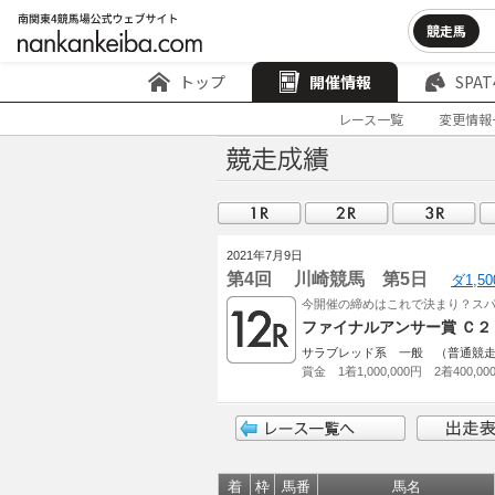
競走馬
トップ
開催情報
SPAT
レース一覧
変更情報
2021年7月9日
第4回 川崎競馬 第5日
ダ1,5
今開催の締めはこれで決まり？ス
ファイナルアンサー賞 Ｃ２
サラブレッド系 一般 （普通競
賞金 1着1,000,000円 2着400,00
着
枠
馬番
馬名