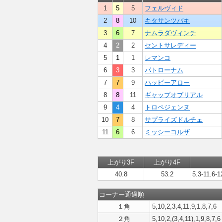
1
5
5
フェルヴィド
2
8
10
キタサンツバキ
3
6
7
ナムラダヴィンチ
4
2
2
セントサレディー
5
1
1
レマンコ
6
3
3
パトローナム
7
7
9
ハッピーアロー
8
8
11
ギャップオブリアル
9
4
4
トロペジェンヌ
10
7
8
サプライズドルチェ
11
6
6
ミッシーコルザ
上がり3F
上がり4F
40.8
53.2
5.3-11.6-1
コーナー通過順
１角
5,10,2,3,4,11,9,1,8,7,6
２角
5,10,2,(3,4,11),1,9,8,7,6