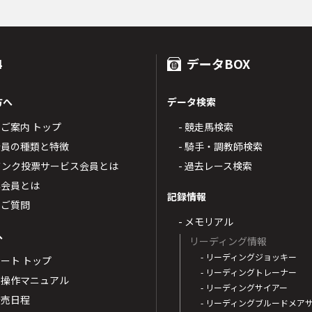
4
データBOX
方へ
データ検索
4のご案内 トップ
- 競走馬検索
T4会員の種類と特徴
- 騎手・調教師検索
トバンク投票サービス会員とは
- 過去レース検索
票会員とは
記録情報
るご質問
- メモリアル
へ
リーディング情報
- リーディングジョッキー
ポート トップ
- リーディングトレーナー
・操作マニュアル
- リーディングサイアー
4発売日程
- リーディングブルードメア