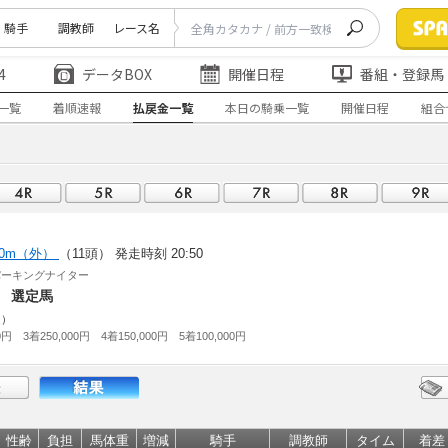
騎手
調教師
レース名
4
データBOX
開催日程
番組・登録馬
一覧
着順速報
払戻金一覧
本日の騎乗一覧
開催日程
組合
00m（外）
（11頭）
発走時刻 20:50
パーキングナイター
 選定馬
走）
0円 3着250,000円 4着150,000円 5着100,000円
性齢
負担
馬体重
増減
騎手
調教師
タイム
着差