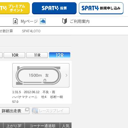
プレミアム
投票
新規申し込み
ポイント
Myページ
ご利用案内
せ数計算
SPAT4LOTO
1:31.5 2012.06.12 不良・雨
ハバナマティーニ 牡4 杉村一樹
57.0
上がり3F
コーナー通過順
人気