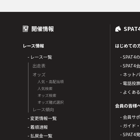
開催情報
SPAT
レース情報
はじめての
- レース一覧
- SPAT
出走表
- SPA
オッズ
- ネッ
人気・高配当順
- 電話投
人気検索
- よくあ
オッズ検索
オッズ賭式選択
会員の皆様
レース傾向
- 会員サ
- 変更情報一覧
- ガイド
- 着順速報
- SPAT
- 払戻金一覧