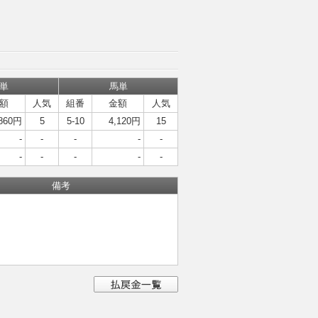
単
馬単
額
人気
組番
金額
人気
,860円
5
5-10
4,120円
15
-
-
-
-
-
-
-
-
-
-
備考