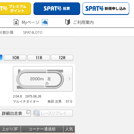
プレミアム
投票
新規申し込み
ポイント
Myページ
ご利用案内
せ数計算
SPAT4LOTO
2:04.8 1975.06.26
マルイチダイオー 角田 次男 57.0
上がり3F
コーナー通過順
人気