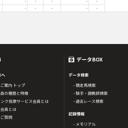
-
-
-
-
-
-
-
-
-
-
4
データBOX
方へ
データ検索
4のご案内 トップ
- 競走馬検索
T4会員の種類と特徴
- 騎手・調教師検索
トバンク投票サービス会員とは
- 過去レース検索
票会員とは
記録情報
るご質問
- メモリアル