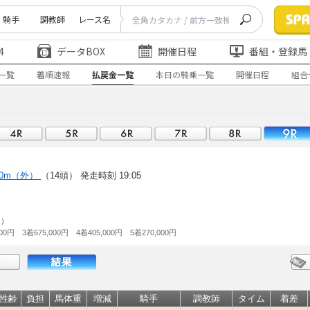
騎手
調教師
レース名
4
データBOX
開催日程
番組・登録馬
一覧
着順速報
払戻金一覧
本日の騎乗一覧
開催日程
組合
00m（外）
（14頭）
発走時刻 19:05
走）
000円 3着675,000円 4着405,000円 5着270,000円
性齢
負担
馬体重
増減
騎手
調教師
タイム
着差