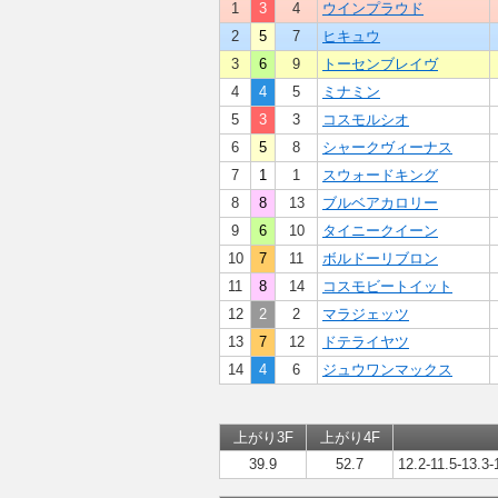
1
3
4
ウインプラウド
2
5
7
ヒキュウ
3
6
9
トーセンブレイヴ
4
4
5
ミナミン
5
3
3
コスモルシオ
6
5
8
シャークヴィーナス
7
1
1
スウォードキング
8
8
13
ブルベアカロリー
9
6
10
タイニークイーン
10
7
11
ボルドーリブロン
11
8
14
コスモビートイット
12
2
2
マラジェッツ
13
7
12
ドテライヤツ
14
4
6
ジュウワンマックス
上がり3F
上がり4F
39.9
52.7
12.2-11.5-13.3-