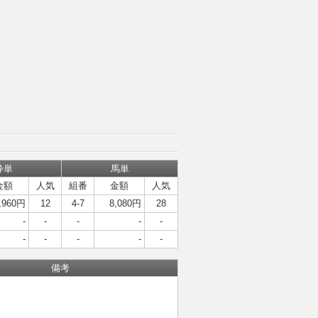
枠単
馬単
金額
人気
組番
金額
人気
,960円
12
4-7
8,080円
28
-
-
-
-
-
-
-
-
-
-
備考