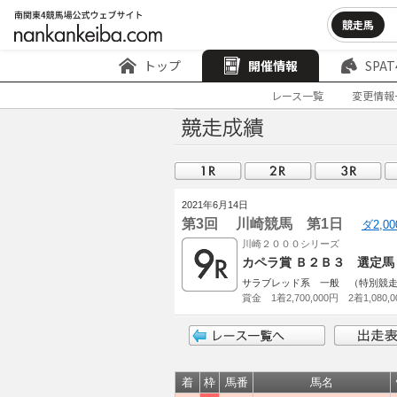
競走馬
トップ
開催情報
SPAT
レース一覧
変更情報
2021年6月14日
第3回 川崎競馬 第1日
ダ2,0
川崎２０００シリーズ
カペラ賞 Ｂ２Ｂ３ 選定馬
サラブレッド系 一般 （特別競
賞金 1着2,700,000円 2着1,080,
着
枠
馬番
馬名