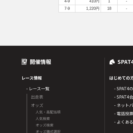
4-9
410円
1
-
7-9
1,220円
18
-
開催情報
SPAT
レース情報
はじめての
- レース一覧
- SPAT
出走表
- SPA
オッズ
- ネッ
人気・高配当順
- 電話投
人気検索
- よくあ
オッズ検索
オッズ賭式選択