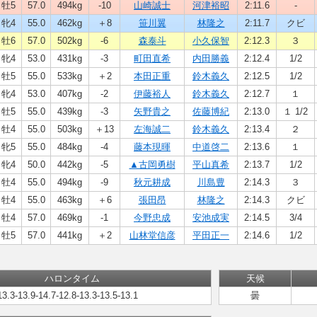
牡5
57.0
494kg
-10
山崎誠士
河津裕昭
2:11.6
-
牝4
55.0
462kg
＋8
笹川翼
林隆之
2:11.7
クビ
牡6
57.0
502kg
-6
森泰斗
小久保智
2:12.3
３
牝4
53.0
431kg
-3
町田直希
内田勝義
2:12.4
1/2
牡5
55.0
533kg
＋2
本田正重
鈴木義久
2:12.5
1/2
牝4
53.0
407kg
-2
伊藤裕人
鈴木義久
2:12.7
１
牡5
55.0
439kg
-3
矢野貴之
佐藤博紀
2:13.0
１ 1/2
牡4
55.0
503kg
＋13
左海誠二
鈴木義久
2:13.4
２
牝5
55.0
484kg
-4
藤本現暉
中道啓二
2:13.6
１
牝4
50.0
442kg
-5
▲古岡勇樹
平山真希
2:13.7
1/2
牡4
55.0
494kg
-9
秋元耕成
川島豊
2:14.3
３
牡4
55.0
463kg
＋6
張田昂
林隆之
2:14.3
クビ
牡4
57.0
469kg
-1
今野忠成
安池成実
2:14.5
3/4
牡5
57.0
441kg
＋2
山林堂信彦
平田正一
2:14.6
1/2
ハロンタイム
天候
13.3-13.9-14.7-12.8-13.3-13.5-13.1
曇