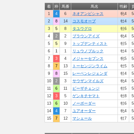
着
枠
馬番
馬名
性齢
1
4
6
ネオアンビシャス
牝4
5
2
8
14
コスモオーブ
牡4
5
3
5
8
タユウグロ
牡6
5
4
2
2
ブラウンアイズ
牝4
5
5
5
9
トップデンティスト
牡5
5
6
1
1
リュウノブルック
牡4
5
7
3
4
メジャーセブンス
牝5
5
8
7
13
トーセンジンライム
牡5
5
9
8
15
レーベンレジェンダ
牡4
5
10
2
3
サウザンマイルズ
牝4
5
11
6
11
ビーザチェンジ
牡5
5
12
3
5
ゲンキチヤマト
牡8
5
13
6
10
ノーボーダー
牡6
5
14
4
7
ユアオーダー
牝4
5
15
7
12
マシェール
牡7
5