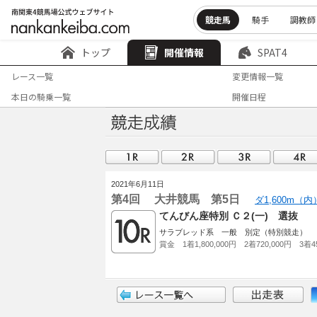
競走馬
騎手
調教師
トップ
開催情報
SPAT4
レース一覧
変更情報一覧
本日の騎乗一覧
開催日程
2021年6月11日
第4回 大井競馬 第5日
ダ1,600m（
てんびん座特別 Ｃ２(一) 選抜
サラブレッド系 一般 別定（特別競走）
賞金 1着1,800,000円 2着720,000円 3着45