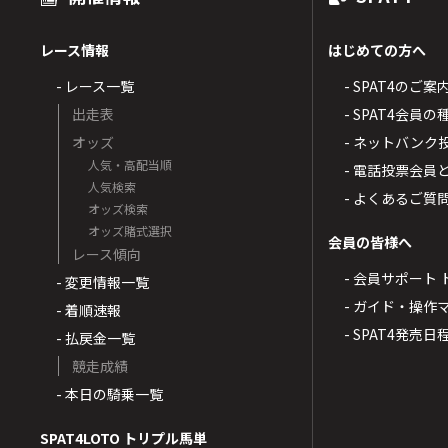
レース情報
はじめての方へ
- レース一覧
- SPAT4のご案
出走表
- SPAT4会員
オッズ
- ネットバンク
人気・高配当順
- 電話投票会員
人気検索
- よくあるご質
オッズ検索
オッズ賭式選択
会員の皆様へ
レース傾向
- 会員サポート 
- 変更情報一覧
- ガイド・操作
- 着順速報
- SPAT4発売日
- 払戻金一覧
競走成績
- 本日の騎乗一覧
SPAT4LOTO トリプル馬単