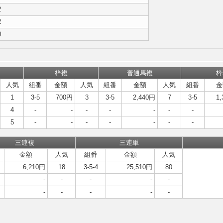
2
2
0
枠複
普通馬複
枠
人気
組番
金額
人気
組番
金額
人気
組番
金
1
3-5
700円
3
3-5
2,440円
7
3-5
1
4
-
-
-
-
-
-
-
5
-
-
-
-
-
-
-
三連複
三連単
金額
人気
組番
金額
人気
6,210円
18
3-5-4
25,510円
80
-
-
-
-
-
-
-
-
-
-