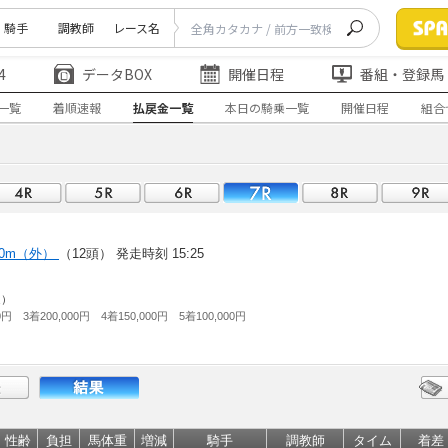
騎手
調教師
レース名
4
データBOX
開催日程
番組・登録馬
一覧
着順速報
払戻金一覧
本日の騎乗一覧
開催日程
組合
00m（外）
（12頭）
発走時刻 15:25
走）
0円 3着200,000円 4着150,000円 5着100,000円
性齢
負担
馬体重
増減
騎手
調教師
タイム
着差