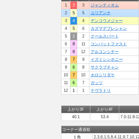
1
3
3
ジャンティオム
2
5
5
ユリアンナ
3
4
4
デンコウメジャー
4
5
6
カズマデプレシャン
5
2
2
クールスパート
6
8
11
コンバットファスト
7
8
12
アルコンシチー
8
7
9
イズミシンホニー
9
6
8
サクラブチャン
10
7
10
ホロシリダケ
11
6
7
ガッツ
12
1
1
ナヴラトリ
上がり3F
上がり4F
40.1
53.4
7.0-11.8-1
コーナー通過順
１角
2,3,6,1,5,8,4,11,9,7,10,1