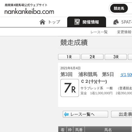
競走馬
トップ
開催情報
SPAT
レース一覧
変更情報
2021年6月4日
第3回 浦和競馬 第5日
ダ1,5
Ｃ２(十)(十一)
サラブレッド系 一般 （普通競
賞金 1着1,000,000円 2着350,00
着
枠
馬番
馬名