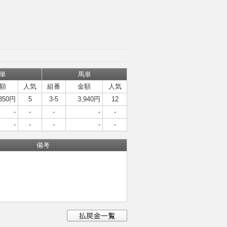
単
馬単
額
人気
組番
金額
人気
,350円
5
3-5
3,940円
12
-
-
-
-
-
-
-
-
-
-
備考