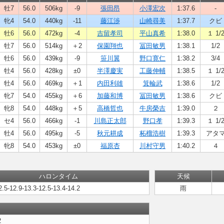
牡7
56.0
506kg
-9
張田昂
小澤宏次
1:37.6
-
牝4
54.0
440kg
-11
藤江渉
山崎尋美
1:37.7
クビ
牡6
56.0
472kg
-4
吉留孝司
平山真希
1:38.0
１ 1/
牡7
56.0
514kg
＋2
保園翔也
冨田敏男
1:38.1
1/2
牡6
56.0
439kg
-9
笹川翼
野口寛仁
1:38.2
3/4
牡4
56.0
428kg
±0
半澤慶実
工藤伸輔
1:38.5
１ 1/
牡4
56.0
469kg
＋1
内田利雄
箕輪武
1:38.6
1/2
牝7
54.0
455kg
＋6
加藤和博
冨田敏男
1:38.6
クビ
牝8
54.0
448kg
＋5
高橋哲也
牛房榮吉
1:39.0
２
セ4
56.0
466kg
-1
川島正太郎
野口孝
1:39.3
１ 1/
牡4
56.0
495kg
-5
秋元耕成
柘榴浩樹
1:39.3
アタ
牝8
54.0
453kg
±0
福原杏
川村守男
1:40.2
４
ハロンタイム
天候
2.5-12.9-13.3-12.5-13.4-14.2
雨
2