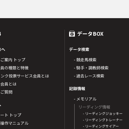
4
データBOX
方へ
データ検索
4のご案内 トップ
- 競走馬検索
T4会員の種類と特徴
- 騎手・調教師検索
トバンク投票サービス会員とは
- 過去レース検索
票会員とは
記録情報
るご質問
- メモリアル
へ
リーディング情報
- リーディングジョッキー
ポート トップ
- リーディングトレーナー
・操作マニュアル
- リーディングサイアー