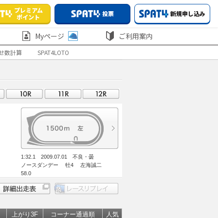
プレミアム
投票
新規申し込み
ポイント
Myページ
ご利用案内
せ数計算
SPAT4LOTO
1:32.1 2009.07.01 不良・曇
ノースダンデー 牡4 左海誠二
58.0
上がり3F
コーナー通過順
人気