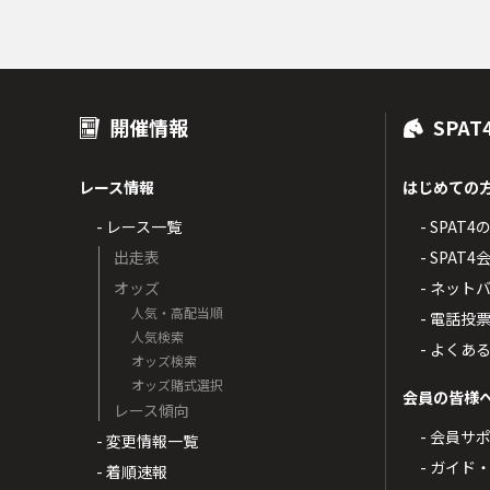
開催情報
SPAT
レース情報
はじめての
- レース一覧
- SPAT
出走表
- SPA
オッズ
- ネッ
人気・高配当順
- 電話投
人気検索
- よくあ
オッズ検索
オッズ賭式選択
会員の皆様
レース傾向
- 会員サ
- 変更情報一覧
- ガイド
- 着順速報