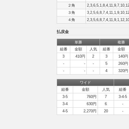
２角
2,3,6,5,1,8,4,11,9,7,10,1
３角
3,2,5,6,8,7,4,11,1,9,10,1
４角
2,3,5,6,8,7,4,11,9,1,12,1
払戻金
単勝
複勝
組番
金額
人気
組番
金額
3
410円
2
3
140円
-
-
-
5
260円
-
-
-
4
320円
ワイド
組番
金額
人気
組番
3-5
760円
7
3-4-5
3-4
630円
6
-
4-5
2,270円
20
-