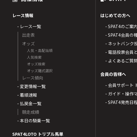
レース情報
はじめての方へ
- レース一覧
- SPAT4のご案
出走表
- SPAT4会員
オッズ
- ネットバンク
人気・高配当順
- 電話投票会員
人気検索
- よくあるご質
オッズ検索
オッズ賭式選択
会員の皆様へ
レース傾向
- 会員サポート 
- 変更情報一覧
- ガイド・操作
- 着順速報
- SPAT4発売日
- 払戻金一覧
競走成績
- 本日の騎乗一覧
SPAT4LOTO トリプル馬単