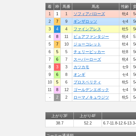
着
枠
馬番
馬名
性齢
1
1
1
ソフィアバローズ
牝4
5
2
7
9
ギンザロッソ
セ4
5
3
4
4
ファインアレス
牡5
5
4
8
11
ピュアファンタジー
牝4
5
5
7
10
ジョーコレット
牡4
5
6
5
5
チェリーピッカー
牡8
5
7
6
7
スーパーローズ
牝4
5
8
3
3
カツカモ
セ9
5
9
6
8
オンギ
セ4
5
10
5
6
プロスペリティ
牝5
5
11
8
12
ゴールデンエポック
セ4
5
-
2
2
ローマノキュウジツ
牝5
5
上がり3F
上がり4F
38.7
52.2
6.7-11.8-12.6-13.3
コーナー通過順