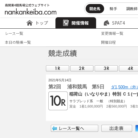
競走馬
騎手
調教師
トップ
開催情報
SPAT4
レース一覧
変更情報一覧
本日の騎乗一覧
開催日程
2021年5月14日
第2回 浦和競馬 第5日
ダ1,500m（
稲荷山（いなりやま）特別 Ｃ１(
サラブレッド系 一般 （特別競走）
賞金 1着1,600,000円 2着560,000円 3着32