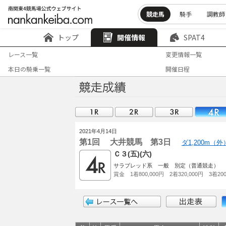
競走馬
騎手
調教師
トップ
開催情報
SPAT4
レース一覧
変更情報一覧
本日の騎乗一覧
開催日程
2021年4月14日
第1回 大井競馬 第3日
ダ1,200m（
Ｃ３(五)(六)
サラブレッド系 一般 別定（普通競走）
賞金 1着800,000円 2着320,000円 3着200