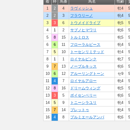
着
枠
馬番
馬名
性齢
1
2
4
ラヴィッシュ
牡4
2
2
3
フラウリーノ
牝4
3
3
6
トウメイドライブ
牝5
4
1
2
サブノヒマワリ
牝6
5
8
15
トルミロス
牝5
6
6
11
フローラルピース
牝4
7
5
10
トーセンリミテッド
牡4
8
1
1
ロイヤルピンク
牝7
9
7
13
ノーブルキッス
牝6
10
6
12
アルーリングトーン
セ9
11
4
7
ロイヤルアロー
牝4
12
8
16
ドリームウィング
牝5
13
3
5
ボイセンベリー
牝6
14
5
9
トニーシラユリ
牝4
15
7
14
ブレットゥ
牝4
16
4
8
プルミエールアンパ
牝6