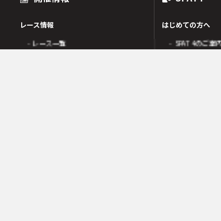
レース情報
はじめての方へ
- レース一覧
- SPAT4のご案
出走表
- SPAT4会員
オッズ
- ネットバンク
人気・高配当順
- 電話投票会員
人気検索
- よくあるご質
オッズ検索
オッズ賭式選択
会員の皆様へ
レース傾向
- 会員サポート 
- 変更情報一覧
- ガイド・操作
- 着順速報
- SPAT4発売日
- 払戻金一覧
競走成績
- 本日の騎乗一覧
SPAT4LOTO トリプル馬単