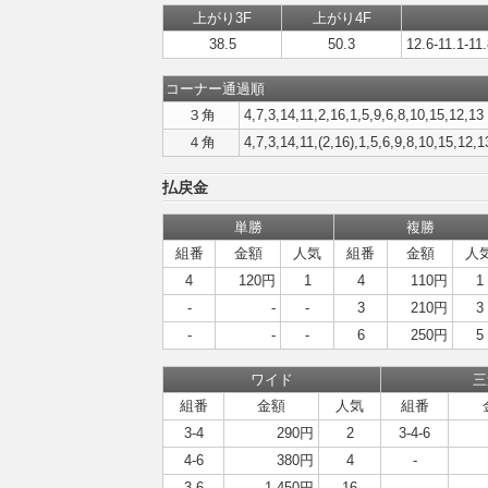
上がり3F
上がり4F
38.5
50.3
12.6-11.1-11
コーナー通過順
３角
4,7,3,14,11,2,16,1,5,9,6,8,10,15,12,13
４角
4,7,3,14,11,(2,16),1,5,6,9,8,10,15,12,1
払戻金
単勝
複勝
組番
金額
人気
組番
金額
人
4
120円
1
4
110円
1
-
-
-
3
210円
3
-
-
-
6
250円
5
ワイド
三
組番
金額
人気
組番
3-4
290円
2
3-4-6
4-6
380円
4
-
3-6
1,450円
16
-