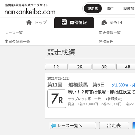
競走馬
騎手
調教師
トップ
開催情報
SPAT4
レース一覧
変更情報一覧
本日の騎乗一覧
開催日程
2021年2月12日
第11回 船橋競馬 第5日
ダ1,500m
馬い！？海苔は飯塚・卵は紅炊立てご
サラブレッド系 一般 （普通競走）
賞金 1着900,000円 2着351,000円 3着225