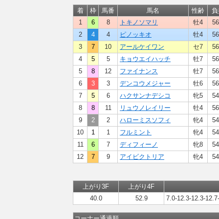
着
枠
馬番
馬名
性齢
負
1
6
8
トキノソマリ
牡4
56
2
4
4
ピノッキオ
牡4
56
3
7
10
アールケイワン
セ7
56
4
5
5
キョウエイハッチ
牡7
56
5
8
12
ファイナンス
牡7
56
6
3
3
デンコウメジャー
牡6
56
7
5
6
ハクサンナデシコ
牝5
54
8
8
11
リュウノレイリー
牡4
56
9
2
2
ハローミスソフィ
牝4
54
10
1
1
フルミント
牝4
54
11
6
7
ディフィーノ
牝8
54
12
7
9
アイビクトリア
牝4
54
上がり3F
上がり4F
40.0
52.9
7.0-12.3-12.3-12.7
コーナー通過順