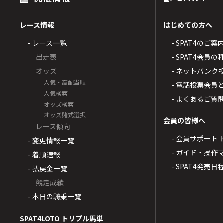
レース情報
はじめての方へ
- レース一覧
- SPAT4のご案
出走表
- SPAT4会員
オッズ
- ネットバンク
人気・高配当順
- 電話投票会員
人気検索
- よくあるご質
オッズ検索
オッズ賭式選択
会員の皆様へ
レース傾向
- 会員サポート 
- 変更情報一覧
- ガイド・操作
- 着順速報
- SPAT4発売日
- 払戻金一覧
競走成績
- 本日の騎乗一覧
SPAT4LOTO トリプル馬単