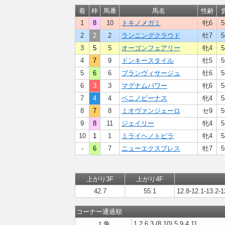
着
枠
馬番
馬名
性齢
1
8
10
トキノメガミ
牝6
5
2
2
2
ランニングクラウド
牡7
5
3
5
5
オーゴンフェアリー
牝4
5
4
7
9
ドンキースタイル
牡5
5
5
6
6
ブランヴィサージュ
牡6
5
6
3
3
マグナムパワー
牝6
5
7
4
4
ベニノビーナス
牝4
5
8
7
8
ミオヴァンジェーロ
セ9
5
9
8
11
ジェイリー
牝4
5
10
1
1
ミライヘノトビラ
牝4
5
-
6
7
ニューエクスプレス
牡7
5
上がり3F
上がり4F
42.7
55.1
12.8-12.1-13.2-1
コーナー通過順
１角
1,2,6,3,(8,10),5,9,4,11