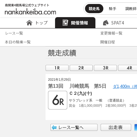
競走馬
騎手
調教師
トップ
開催情報
SPAT4
レース一覧
変更情報一覧
本日の騎乗一覧
開催日程
2021年1月29日
第13回 川崎競馬 第5日
ダ1,400m
Ｃ２(九)(十)
サラブレッド系 一般 （普通競走）
賞金 1着1,000,000円 2着380,000円 3着25