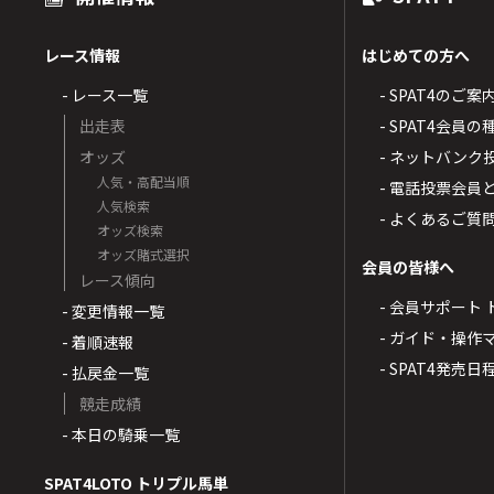
レース情報
はじめての方へ
- レース一覧
- SPAT4のご案
出走表
- SPAT4会員
オッズ
- ネットバンク
人気・高配当順
- 電話投票会員
人気検索
- よくあるご質
オッズ検索
オッズ賭式選択
会員の皆様へ
レース傾向
- 会員サポート 
- 変更情報一覧
- ガイド・操作
- 着順速報
- SPAT4発売日
- 払戻金一覧
競走成績
- 本日の騎乗一覧
SPAT4LOTO トリプル馬単