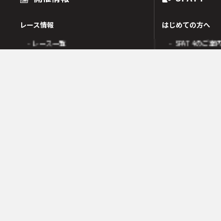
レース情報
はじめての方へ
- レース一覧
- SPAT4のご案
出走表
- SPAT4会員
オッズ
- ネットバンク
人気・高配当順
- 電話投票会員
人気検索
- よくあるご質
オッズ検索
オッズ賭式選択
会員の皆様へ
レース傾向
- 会員サポート 
- 変更情報一覧
- ガイド・操作
- 着順速報
- SPAT4発売日
- 払戻金一覧
競走成績
- 本日の騎乗一覧
SPAT4LOTO トリプル馬単