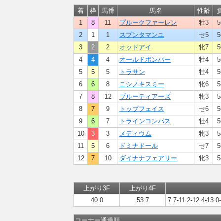
着
枠
馬番
馬名
性齢
1
8
11
プルークファーレン
牡3
5
2
1
1
スプンタマンユ
セ5
5
3
2
2
オッドアイ
牝7
5
4
4
4
オールドボンバー
牡4
5
5
5
5
トラサン
牡4
5
6
6
8
ニシノキスミー
牝6
5
7
8
12
ブルーティアーズ
牝3
5
8
7
9
トップフェイス
セ6
5
9
6
7
トラインコンパス
牡4
5
10
3
3
メディウム
牝3
5
11
5
6
ドミナドール
セ7
5
12
7
10
ダイナナフェアリー
牝3
5
上がり3F
上がり4F
40.0
53.7
7.7-11.2-12.4-13.0
コーナー通過順