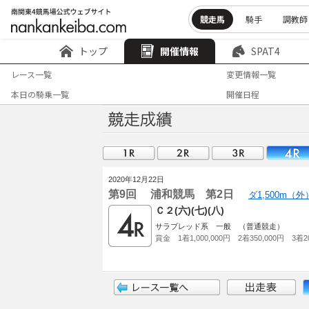
競走馬
騎手
調教師
トップ
開催情報
SPAT4
レース一覧
変更情報一覧
本日の騎乗一覧
開催日程
2020年12月22日
第9回 浦和競馬 第2日
ダ1,500m（
Ｃ２(六)(七)(八)
サラブレッド系 一般 （普通競走）
賞金 1着1,000,000円 2着350,000円 3着20