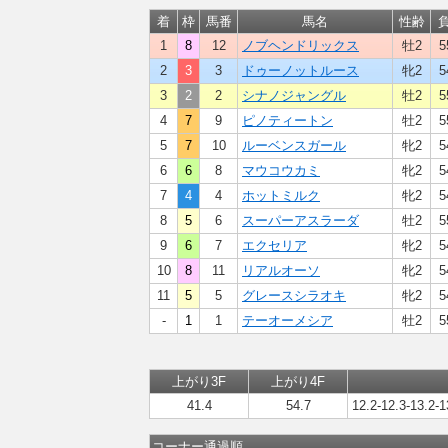
着
枠
馬番
馬名
性齢
1
8
12
ノブヘンドリックス
牡2
5
2
3
3
ドゥーノットルース
牝2
5
3
2
2
シナノジャングル
牡2
5
4
7
9
ピノティートン
牡2
5
5
7
10
ルーベンスガール
牝2
5
6
6
8
マウコウカミ
牝2
5
7
4
4
ホットミルク
牝2
5
8
5
6
スーパーアスラーダ
牡2
5
9
6
7
エクセリア
牝2
5
10
8
11
リアルオーソ
牝2
5
11
5
5
グレースシラオキ
牝2
5
-
1
1
テーオーメシア
牡2
5
上がり3F
上がり4F
41.4
54.7
12.2-12.3-13.2-1
コーナー通過順