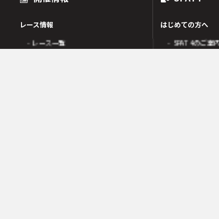
レース情報
はじめての方へ
- レース一覧
- SPAT4のご案
出走表
- SPAT4会員
オッズ
- ネットバンク
人気・高配当順
- 電話投票会員
人気検索
- よくあるご質
オッズ検索
オッズ賭式選択
会員の皆様へ
レース傾向
- 会員サポート 
- 変更情報一覧
- ガイド・操作
- 着順速報
- SPAT4発売日
- 払戻金一覧
競走成績
- 本日の騎乗一覧
SPAT4LOTO トリプル馬単