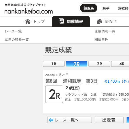
競走馬
騎手
調教師
トップ
開催情報
SPAT4
レース一覧
変更情報一覧
本日の騎乗一覧
開催日程
2020年11月26日
第8回 浦和競馬 第3日
ダ1,400m（
２歳(五)
サラブレッド系 ２歳 （普通競走）650,0
賞金 1着1,500,000円 2着525,000円 3着30