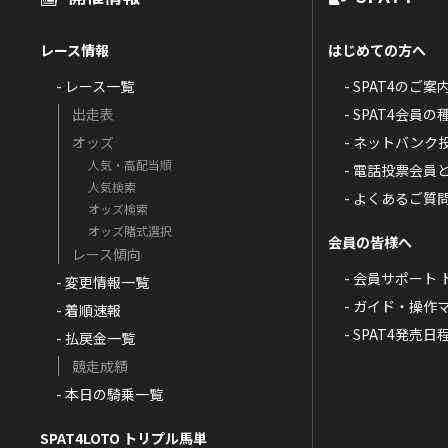
レース情報
はじめての方へ
- レース一覧
- SPAT4のご案
出走表
- SPAT4会員
オッズ
- ネットバンク
人気・高配当順
- 電話投票会員
人気検索
- よくあるご質
オッズ検索
オッズ賭式選択
会員の皆様へ
レース傾向
- 会員サポート 
- 変更情報一覧
- ガイド・操作
- 着順速報
- SPAT4発売日
- 払戻金一覧
競走成績
- 本日の騎乗一覧
SPAT4LOTO トリプル馬単