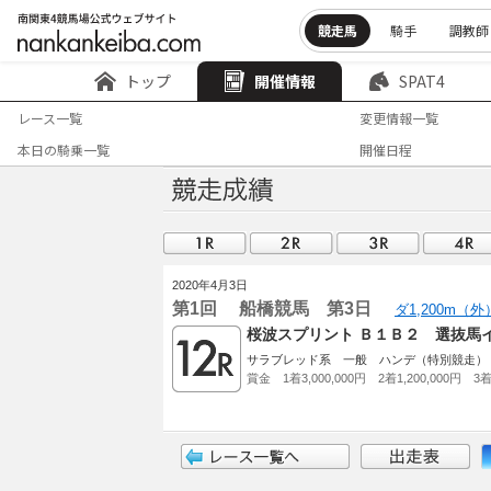
競走馬
騎手
調教師
トップ
開催情報
SPAT4
レース一覧
変更情報一覧
本日の騎乗一覧
開催日程
2020年4月3日
第1回 船橋競馬 第3日
ダ1,200m（
桜波スプリント Ｂ１Ｂ２ 選抜馬
サラブレッド系 一般 ハンデ（特別競走）
賞金 1着3,000,000円 2着1,200,000円 3着