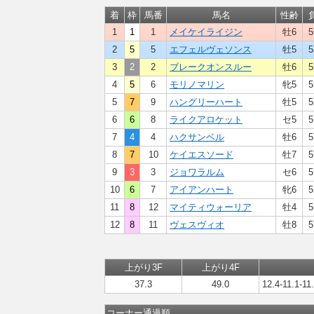
着
枠
馬番
馬名
性齢
1
1
1
メイケイライジン
牡6
5
2
5
5
エフェルヴェソンス
牡5
5
3
2
2
ブレークオンスルー
牡6
5
4
5
6
モリノマリン
牝5
5
5
7
9
ハングリーハート
牡5
5
6
6
8
ライクアロケット
セ5
5
7
4
4
ハクサンベル
牡6
5
8
7
10
ケイエスソード
牡7
5
9
3
3
ジョワラルム
セ6
5
10
6
7
アイアンハート
牝6
5
11
8
12
マイティウォーリア
牡4
5
12
8
11
ヴェスヴィオ
牡8
5
上がり3F
上がり4F
37.3
49.0
12.4-11.1-11
コーナー通過順