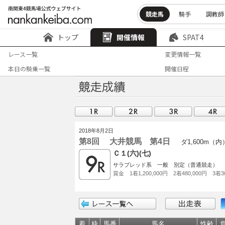
競走馬
騎手
調教師
トップ
開催情報
SPAT4
レース一覧
変更情報一覧
本日の騎乗一覧
開催日程
2018年8月2日
第8回 大井競馬 第4日
ダ1,600m（内
Ｃ１(六)(七)
サラブレッド系 一般 別定（普通競走）
賞金 1着1,200,000円 2着480,000円 3着30
着
枠
馬番
馬名
性齢