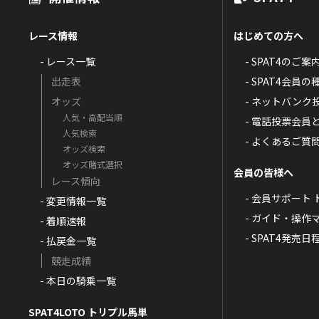
レース情報
はじめての方へ
- レース一覧
- SPAT4のご案
出走表
- SPAT4会員
オッズ
- ネットバンク
人気・高配当順
- 電話投票会員
人気検索
- よくあるご質
オッズ検索
オッズ賭式選択
会員の皆様へ
レース傾向
- 会員サポート 
- 変更情報一覧
- ガイド・操作
- 着順速報
- SPAT4発売日
- 払戻金一覧
競走成績
- 本日の騎乗一覧
SPAT4LOTO トリプル馬単