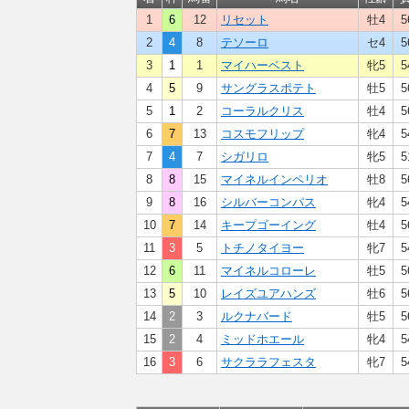
1
6
12
リセット
牡4
5
2
4
8
テソーロ
セ4
5
3
1
1
マイハーベスト
牝5
5
4
5
9
サングラスポテト
牡5
5
5
1
2
コーラルクリス
牡4
5
6
7
13
コスモフリップ
牝4
5
7
4
7
シガリロ
牝5
5
8
8
15
マイネルインペリオ
牡8
5
9
8
16
シルバーコンパス
牝4
5
10
7
14
キープゴーイング
牡4
5
11
3
5
トチノタイヨー
牝7
5
12
6
11
マイネルコローレ
牡5
5
13
5
10
レイズユアハンズ
牡6
5
14
2
3
ルクナバード
牡5
5
15
2
4
ミッドホエール
牝4
5
16
3
6
サクララフェスタ
牝7
5