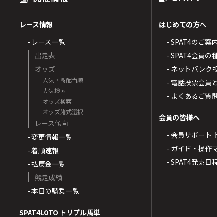
レース情報
はじめての方へ
- レース一覧
- SPAT4のご案
出走表
- SPAT4会員
オッズ
- ネットバンク
人気・高配当順
- 電話投票会員
人気検索
- よくあるご質
オッズ検索
オッズ賭式選択
会員の皆様へ
レース傾向
- 会員サポート 
- 変更情報一覧
- ガイド・操作
- 着順速報
- SPAT4発売日
- 払戻金一覧
競走成績
- 本日の騎乗一覧
SPAT4LOTO トリプル馬単