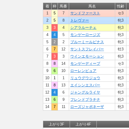
着
枠
馬番
馬名
性齢
1
5
7
サンドファースト
セ3
2
5
8
トレヴァー
牝3
3
3
4
シアラルーチェ
牝3
4
4
5
モンゲーロージズ
牝3
5
2
2
ブルーミールピナス
牝3
6
7
12
サントスフレイバー
牡3
7
3
3
ウインエモーション
牝3
8
8
14
モンゲーディープ
セ3
9
6
10
ローレンピュア
牝3
10
1
1
リュウグウジョウ
牝3
11
8
13
エイシンエスパー
牝3
12
4
6
ジャングルライヤ
牝3
13
6
9
フレンドプラチナ
牝3
14
7
11
ローズジャポネーザ
牝3
上がり3F
上がり4F