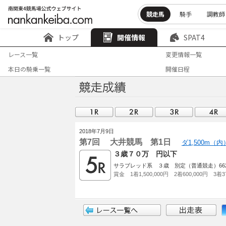
競走馬
騎手
調教師
トップ
開催情報
SPAT4
レース一覧
変更情報一覧
本日の騎乗一覧
開催日程
2018年7月9日
第7回 大井競馬 第1日
ダ1,500m（
３歳７０万 円以下
サラブレッド系 ３歳 別定（普通競走）662
賞金 1着1,500,000円 2着600,000円 3着37