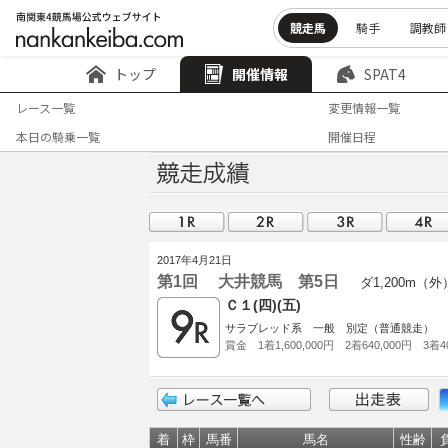
競走馬
騎手
調教師
トップ
開催情報
SPAT4
レース一覧
変更情報一覧
本日の騎乗一覧
開催日程
2017年4月21日
第1回 大井競馬 第5日
ダ1,200m（外
Ｃ１(四)(五)
サラブレッド系 一般 別定（普通競走）
賞金 1着1,600,000円 2着640,000円 3着40
着
枠
馬番
馬名
性齢