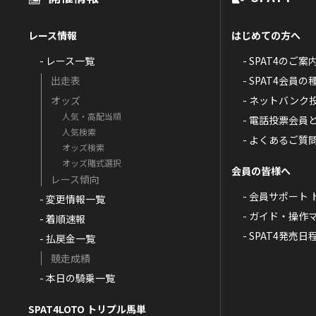
レース情報
はじめての方へ
- レース一覧
- SPAT4のご案
出走表
- SPAT4会員
オッズ
- ネットバンク
人気・高配当順
- 電話投票会員
人気検索
- よくあるご質
オッズ検索
オッズ賭式選択
会員の皆様へ
レース傾向
- 会員サポート 
- 変更情報一覧
- ガイド・操作
- 着順速報
- SPAT4発売日
- 払戻金一覧
競走成績
- 本日の騎乗一覧
SPAT4LOTO トリプル馬単