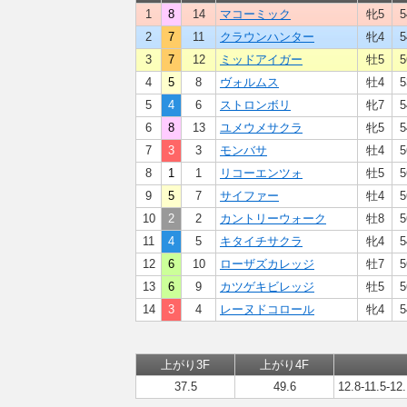
1
8
14
マコーミック
牝5
5
2
7
11
クラウンハンター
牝4
5
3
7
12
ミッドアイガー
牡5
5
4
5
8
ヴォルムス
牡4
5
5
4
6
ストロンボリ
牝7
5
6
8
13
ユメウメサクラ
牝5
5
7
3
3
モンバサ
牡4
5
8
1
1
リコーエンツォ
牡5
5
9
5
7
サイファー
牡4
5
10
2
2
カントリーウォーク
牡8
5
11
4
5
キタイチサクラ
牝4
5
12
6
10
ローザズカレッジ
牡7
5
13
6
9
カツゲキビレッジ
牡5
5
14
3
4
レーヌドコロール
牝4
5
上がり3F
上がり4F
37.5
49.6
12.8-11.5-12.