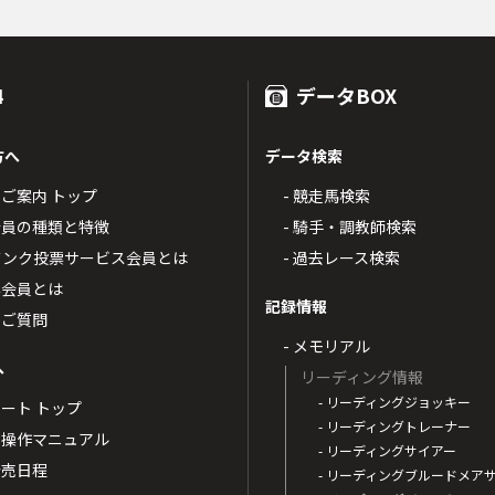
4
データBOX
方へ
データ検索
4のご案内 トップ
- 競走馬検索
T4会員の種類と特徴
- 騎手・調教師検索
トバンク投票サービス会員とは
- 過去レース検索
票会員とは
記録情報
るご質問
- メモリアル
へ
リーディング情報
- リーディングジョッキー
ポート トップ
- リーディングトレーナー
・操作マニュアル
- リーディングサイアー
4発売日程
- リーディングブルードメア