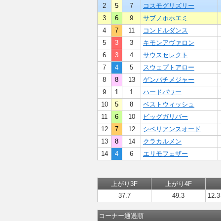
2
5
7
コスモグリズリー
3
6
9
サブノホホエミ
4
7
11
コンドルダンス
5
3
3
キモンアヴァロン
6
3
4
サウスセレクト
7
4
5
スウェプトアロー
8
8
13
ゲンパチメジャー
9
1
1
ハードパワー
10
5
8
ベストウィッシュ
11
6
10
ビッグガリバー
12
7
12
シベリアンスオード
13
8
14
クラカルメン
14
4
6
エリモフェザー
上がり3F
上がり4F
37.7
49.3
12.3
コーナー通過順