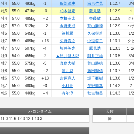
牡4
55.0
493kg
-1
服部茂史
宗形竹見
1:12.7
3/4
牝5
55.0
471kg
±0
柏木健宏
鷹見浩
1:12.9
１
牡4
57.0
485kg
＋2
本橋孝太
齊藤敏
1:12.9
ク
牡7
57.0
512kg
＋2
今野忠成
荒山勝徳
1:12.9
ハ
牡5
55.0
545kg
-1
笹川翼
久保與造
1:13.0
1/2
牡7
55.0
489kg
＋16
矢野貴之
中道啓二
1:13.1
ク
牡7
57.0
507kg
-4
坂井英光
鷹見浩
1:13.3
１ 1
牡9
54.0
455kg
-2
▲臼井健太郎
阿井正雄
1:13.5
3/4
牡7
55.0
575kg
-5
真島大輔
荒山勝徳
1:13.6
3/4
牡8
55.0
582kg
＋2
酒井忍
藤田輝信
1:13.7
1/2
牡6
57.0
545kg
＋13
吉原寛人
堀千亜樹
1:13.8
1/2
牝7
55.0
480kg
±0
小杉亮
矢野義幸
1:14.2
２
牝6
55.0
440kg
＋4
有年淳
秋吉和美
1:14.3
1/2
ハロンタイム
天候
-11.0-11.6-12.3-12.1-13.3
曇