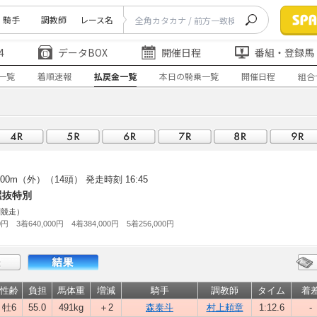
騎手
調教師
レース名
4
データBOX
開催日程
番組・登録馬
一覧
着順速報
払戻金一覧
本日の騎乗一覧
開催日程
組合
00m（外）（14頭）
発走時刻 16:45
選抜特別
別競走）
0円 3着640,000円 4着384,000円 5着256,000円
性齢
負担
馬体重
増減
騎手
調教師
タイム
着
牡6
55.0
491kg
＋2
森泰斗
村上頼章
1:12.6
-