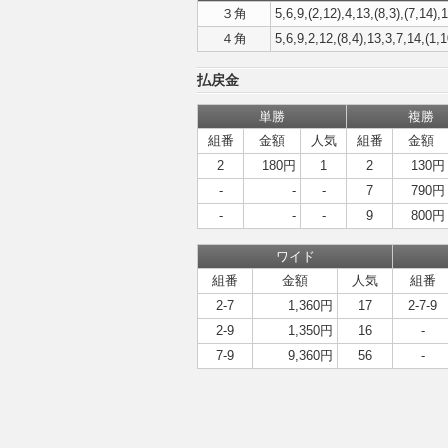
３角
5,6,9,(2,12),4,13,(8,3),(7,14),1
４角
5,6,9,2,12,(8,4),13,3,7,14,(1,1
払戻金
単勝
複勝
組番
金額
人気
組番
金額
2
180円
1
2
130円
-
-
-
7
790円
-
-
-
9
800円
ワイド
組番
金額
人気
組番
2-7
1,360円
17
2-7-9
2-9
1,350円
16
-
7-9
9,360円
56
-