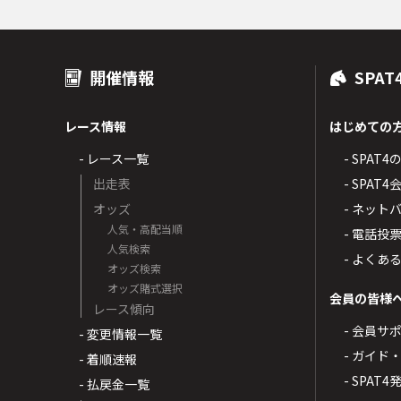
開催情報
SPAT
レース情報
はじめての
- レース一覧
- SPAT
出走表
- SPA
オッズ
- ネッ
人気・高配当順
- 電話投
人気検索
- よくあ
オッズ検索
オッズ賭式選択
会員の皆様
レース傾向
- 会員サ
- 変更情報一覧
- ガイド
- 着順速報
- SPAT
- 払戻金一覧