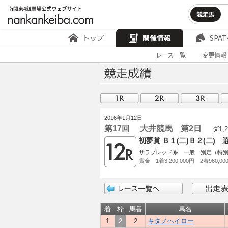
競走馬
トップ
開催情報
SPAT
レース一覧
変更情報
2016年1月12日
第17回 大井競馬 第2日
ダ1,2
初夢賞 Ｂ１(二)Ｂ２(二) 
サラブレッド系 一般 別定（特
賞金 1着3,200,000円 2着960,00
着
枠
馬番
馬名
1
2
2
キタノヘイロー