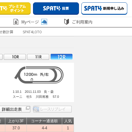
プレミアム
投票
新規申し込み
ポイント
Myページ
ご利用案内
せ数計算
SPAT4LOTO
1:10.1 2011.11.03 良・曇
スーニ 牡5 川田将雅 57.0
差
上がり3F
コーナー通過順
人気
37.0
4-4
1