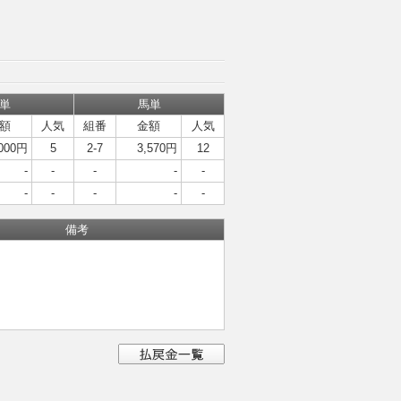
単
馬単
額
人気
組番
金額
人気
,000円
5
2-7
3,570円
12
-
-
-
-
-
-
-
-
-
-
備考