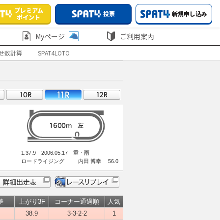
プレミアム
投票
新規申し込み
ポイント
Myページ
ご利用案内
せ数計算
SPAT4LOTO
1:37.9 2006.05.17 重・雨
ロードライジング 内田 博幸 56.0
差
上がり3F
コーナー通過順
人気
38.9
3-3-2-2
1