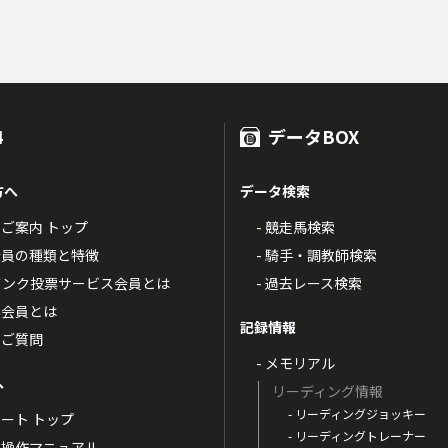
4
データBOX
方へ
データ検索
4のご案内 トップ
- 競走馬検索
T4会員の種類と特徴
- 騎手・調教師検索
トバンク投票サービス会員とは
- 過去レース検索
票会員とは
記録情報
るご質問
- メモリアル
へ
リーディング情報
- リーディングジョッキー
ポート トップ
- リーディングトレーナー
・操作マニュアル