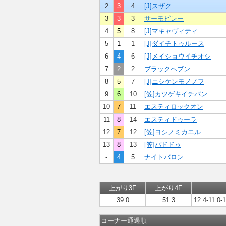
2
3
4
[J]スザク
3
3
3
サーモピレー
4
5
8
[J]マキャヴィティ
5
1
1
[J]ダイチトゥルース
6
4
6
[J]メイショウイチオシ
7
2
2
ブラックヘブン
8
5
7
[J]ニシケンモノノフ
9
6
10
[笠]カツゲキイチバン
10
7
11
エスティロックオン
11
8
14
エスティドゥーラ
12
7
12
[笠]ヨシノミカエル
13
8
13
[笠]パドドゥ
-
4
5
ナイトバロン
上がり3F
上がり4F
39.0
51.3
12.4-11.0-
コーナー通過順