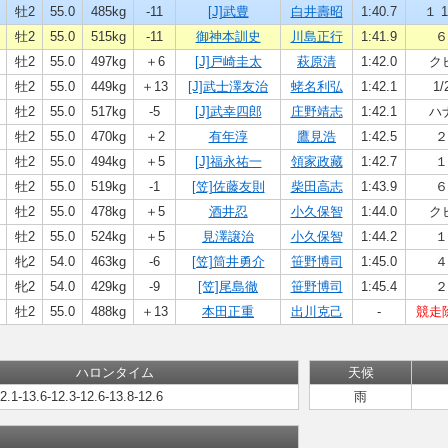
牡2
55.0
485kg
-11
[J]武豊
白井壽昭
1:40.7
１ 1
牡2
55.0
515kg
-11
御神本訓史
川島正行
1:41.9
６
牡2
55.0
497kg
＋6
[J]戸崎圭太
萩原清
1:42.0
ク
牡2
55.0
449kg
＋13
[J]武士澤友治
蛯名利弘
1:42.1
1/
牡2
55.0
517kg
-5
[J]武幸四郎
庄野靖志
1:42.1
ハ
牡2
55.0
470kg
＋2
有年淳
鷹見浩
1:42.5
２
牡2
55.0
494kg
＋5
[J]福永祐一
領家政藏
1:42.7
１
牡2
55.0
519kg
-1
[笠]佐藤友則
柴田高志
1:43.9
６
牡2
55.0
478kg
＋5
酒井忍
小久保智
1:44.0
ク
牡2
55.0
524kg
＋5
見澤譲治
小久保智
1:44.2
１
牝2
54.0
463kg
-6
[笠]筒井勇介
笹野博司
1:45.0
４
牝2
54.0
429kg
-9
[笠]尾島徹
笹野博司
1:45.4
２
牡2
55.0
488kg
＋13
本田正重
出川克己
-
競走
ハロンタイム
天候
12.1-13.6-12.3-12.6-13.8-12.6
雨