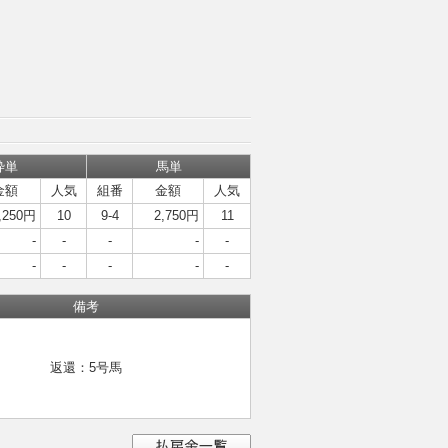
枠単
馬単
金額
人気
組番
金額
人気
,250円
10
9-4
2,750円
11
-
-
-
-
-
-
-
-
-
-
備考
返還：5号馬