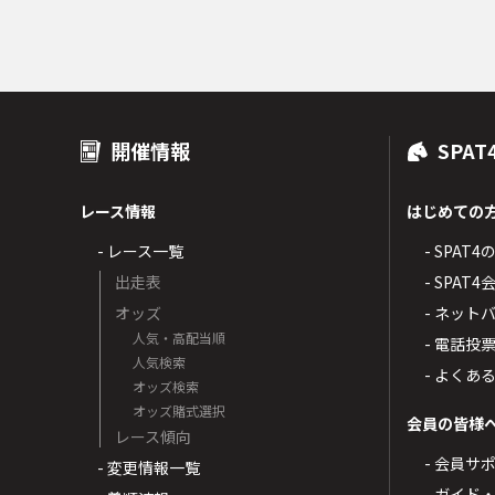
開催情報
SPAT
レース情報
はじめての
- レース一覧
- SPAT
出走表
- SPA
オッズ
- ネッ
人気・高配当順
- 電話投
人気検索
- よくあ
オッズ検索
オッズ賭式選択
会員の皆様
レース傾向
- 会員サ
- 変更情報一覧
- ガイド