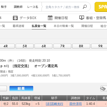
騎手
調教師
レース名
4
データBOX
開催日程
番組・登録馬
一覧
着順速報
払戻金一覧
本日の騎乗一覧
開催日程
組合
00m（外）（14頭）
発走時刻 20:10
ＪｐｎI）［指定交流］ オープン選定馬
賞競走）指定
,000円 3着7,000,000円 4着3,500,000円 5着1,750,000円
性齢
負担
馬体重
増減
騎手
調教師
タイム
着
牡2
55.0
523kg
＋5
[北]宮崎光行
田中淳司
1:40.4
-