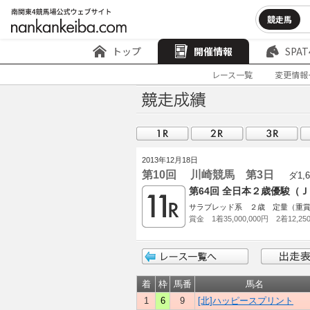
競走馬
トップ
開催情報
SPAT
レース一覧
変更情報
2013年12月18日
第10回 川崎競馬 第3日
ダ1,6
第64回 全日本２歳優駿（
サラブレッド系 ２歳 定量（重
賞金 1着35,000,000円 2着12,250
着
枠
馬番
馬名
1
6
9
[北]ハッピースプリント