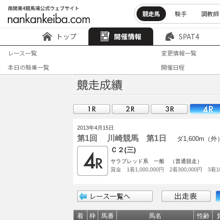
競走馬
騎手
調教師
トップ
開催情報
SPAT4
レース一覧
変更情報一覧
本日の騎乗一覧
開催日程
2013年4月15日
第1回 川崎競馬 第1日
ダ1,600m（外
Ｃ２(三)
サラブレッド系 一般 （普通競走）
賞金 1着1,000,000円 2着300,000円 3着18
着
枠
馬番
馬名
性齢