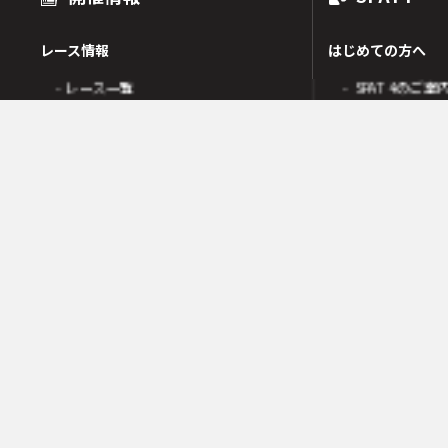
レース情報
はじめての方へ
- レース一覧
- SPAT4のご案
出走表
- SPAT4会員
オッズ
- ネットバンク
人気・高配当順
- 電話投票会員
人気検索
- よくあるご質
オッズ検索
オッズ賭式選択
会員の皆様へ
レース傾向
- 会員サポート 
- 変更情報一覧
- ガイド・操作
- 着順速報
- SPAT4発売日
- 払戻金一覧
競走成績
- 本日の騎乗一覧
SPAT4LOTO トリプル馬単