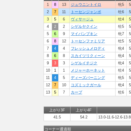
1
8
13
ジュウニントイロ
牝5
5
2
7
11
トーセンジャンボ
牡6
5
3
5
6
ヴィサージュ
牡4
5
4
2
2
シゲルヤクイン
牡5
5
5
6
9
マイパンプキン
牝7
5
6
8
12
トーセンファミリア
牡5
5
7
4
4
フレッシュメロディ
牝4
5
8
6
8
スカイツリクィーン
牝4
5
9
3
3
シゲルイチジク
牝4
5
10
1
1
メジャーホーネット
牡4
5
11
4
5
ディーズバーニング
牝5
5
12
7
10
コズミックガール
牝4
5
13
5
7
カープ
牡6
5
上がり3F
上がり4F
41.5
54.2
13.0-11.6-12.6-13.8
コーナー通過順