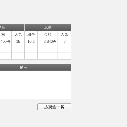
枠単
馬単
金額
人気
組番
金額
人気
,400円
15
10-2
2,840円
8
-
-
-
-
-
-
-
-
-
-
備考