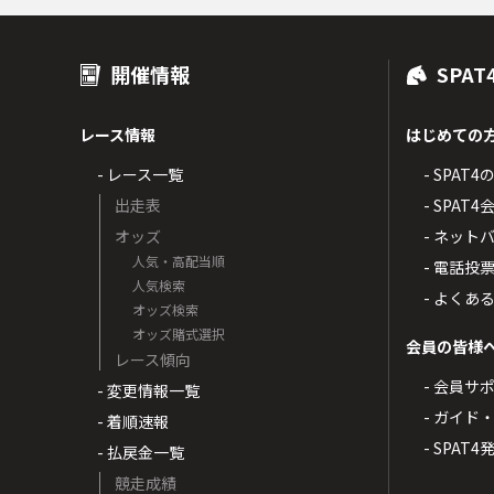
開催情報
SPAT
レース情報
はじめての
- レース一覧
- SPAT
出走表
- SPA
オッズ
- ネッ
人気・高配当順
- 電話投
人気検索
- よくあ
オッズ検索
オッズ賭式選択
会員の皆様
レース傾向
- 会員サ
- 変更情報一覧
- ガイド
- 着順速報
- SPAT
- 払戻金一覧
競走成績