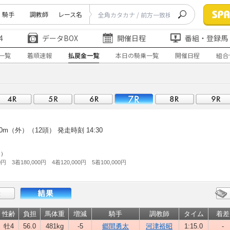
騎手
調教師
レース名
4
データBOX
開催日程
番組・登録馬
一覧
着順速報
払戻金一覧
本日の騎乗一覧
開催日程
組合
0m（外）（12頭）
発走時刻 14:30
走）
0円 3着180,000円 4着120,000円 5着100,000円
性齢
負担
馬体重
増減
騎手
調教師
タイム
着差
牡4
56.0
481kg
-5
郷間勇太
河津裕昭
1:15.0
-