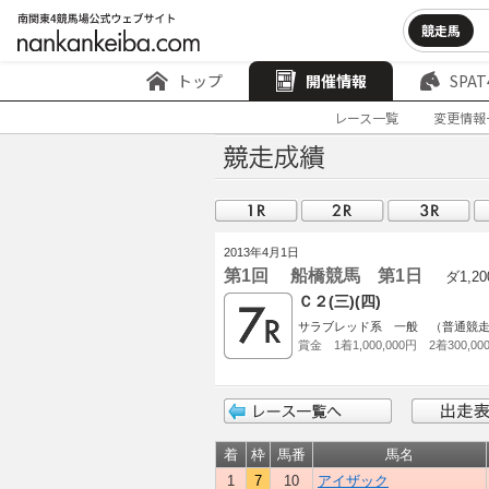
競走馬
トップ
開催情報
SPAT
レース一覧
変更情報
2013年4月1日
第1回 船橋競馬 第1日
ダ1,20
Ｃ２(三)(四)
サラブレッド系 一般 （普通競
賞金 1着1,000,000円 2着300,00
着
枠
馬番
馬名
1
7
10
アイザック