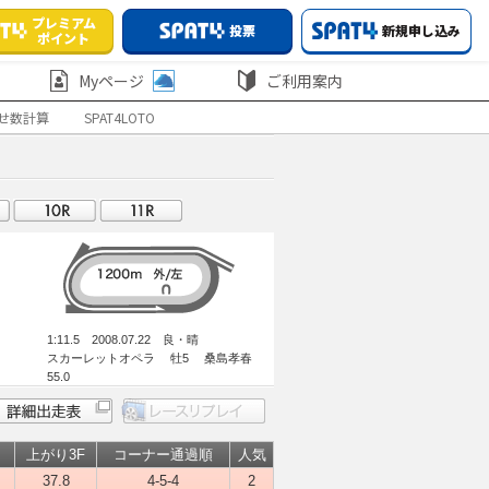
プレミアム
投票
新規申し込み
ポイント
Myページ
ご利用案内
せ数計算
SPAT4LOTO
1:11.5 2008.07.22 良・晴
スカーレットオペラ 牡5 桑島孝春
55.0
上がり3F
コーナー通過順
人気
37.8
4-5-4
2