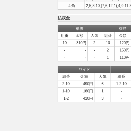
４角
2,5,8,10,(7,6,12,1),4,9,11,
払戻金
単勝
複勝
組番
金額
人気
組番
金額
10
310円
2
10
120円
-
-
-
2
150円
-
-
-
1
110円
ワイド
組番
金額
人気
組番
2-10
490円
6
1-2-10
1-10
180円
1
-
1-2
410円
3
-