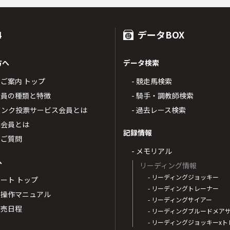
4
データBOX
方へ
データ検索
4のご案内 トップ
- 競走馬検索
T4会員の種類と特徴
- 騎手・調教師検索
トバンク投票サービス会員とは
- 過去レース検索
票会員とは
記録情報
るご質問
- メモリアル
へ
リーディング情報
- リーディングジョッキー
ポート トップ
- リーディングトレーナー
・操作マニュアル
- リーディングサイアー
4発売日程
- リーディングブルードメア
- リーディングジョッキーx