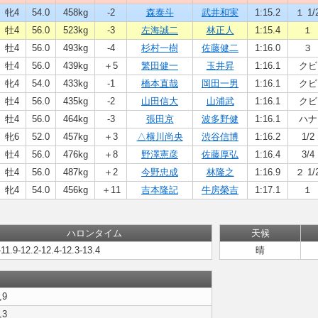
牝4
54.0
458kg
-2
森泰斗
武井和実
1:15.2
１ 1/
牡4
56.0
523kg
-3
左海誠二
林正人
1:15.4
１
牡4
56.0
493kg
-4
杉村一樹
佐藤健二
1:16.0
３
牡4
56.0
439kg
＋5
繁田健一
玉井昇
1:16.1
クビ
牝4
54.0
433kg
-1
橋本直哉
岡田一男
1:16.1
クビ
牡4
56.0
435kg
-2
山田信大
山浦武
1:16.1
クビ
牡4
56.0
464kg
-3
張田京
波多野健
1:16.1
ハナ
牝6
52.0
457kg
＋3
△横川尚央
渋谷信博
1:16.2
1/2
牡4
56.0
476kg
＋8
野澤憲彦
佐藤厚弘
1:16.4
3/4
牡4
56.0
487kg
＋2
今野忠成
林隆之
1:16.9
２ 1/
牝4
54.0
456kg
＋11
吉本隆記
牛房榮吉
1:17.1
１
ハロンタイム
天候
-11.9-12.2-12.4-12.3-13.4
晴
,9
,3