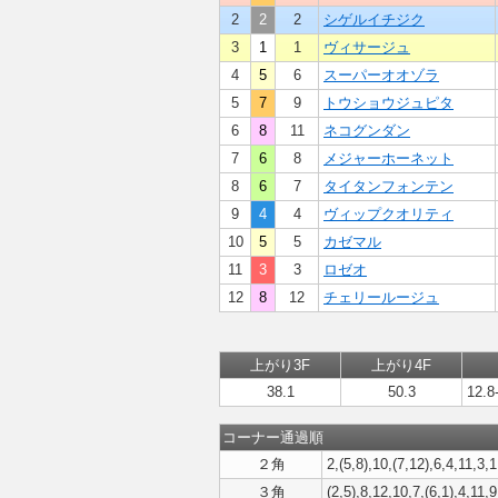
2
2
2
シゲルイチジク
3
1
1
ヴィサージュ
4
5
6
スーパーオオゾラ
5
7
9
トウショウジュピタ
6
8
11
ネコグンダン
7
6
8
メジャーホーネット
8
6
7
タイタンフォンテン
9
4
4
ヴィップクオリティ
10
5
5
カゼマル
11
3
3
ロゼオ
12
8
12
チェリールージュ
上がり3F
上がり4F
38.1
50.3
12.8
コーナー通過順
２角
2,(5,8),10,(7,12),6,4,11,3,1
３角
(2,5),8,12,10,7,(6,1),4,11,9