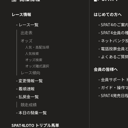
レース情報
はじめての方へ
- レース一覧
- SPAT4のご案
出走表
- SPAT4会員
オッズ
- ネットバンク
人気・高配当順
- 電話投票会員
人気検索
- よくあるご質
オッズ検索
オッズ賭式選択
会員の皆様へ
レース傾向
- 会員サポート 
- 変更情報一覧
- ガイド・操作
- 着順速報
- SPAT4発売日
- 払戻金一覧
競走成績
- 本日の騎乗一覧
SPAT4LOTO トリプル馬単