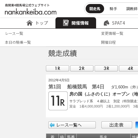
競走馬
騎手
調教師
トップ
開催情報
SPAT4
レース一覧
変更情報一覧
本日の騎乗一覧
開催日程
2012年4月5日
第1回 船橋競馬 第4日
ダ1,600m（外
房の国（ふさのくに）オープン（
サラブレッド系 ４歳以上 別定（特別競走
賞金 1着4,000,000円 2着1,200,000円 3着
着
枠
馬番
馬名
性