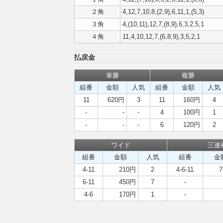
２角
4,12,7,10,8,(2,9),6,11,1,(5,3)
３角
4,(10,11),12,7,(8,9),6,3,2,5,1
４角
11,4,10,12,7,(6,8,9),3,5,2,1
払戻金
単勝
複勝
組番
金額
人気
組番
金額
人気
11
620円
3
11
160円
4
-
-
-
4
100円
1
-
-
-
6
120円
2
ワイド
三連
組番
金額
人気
組番
金
4-11
210円
2
4-6-11
6-11
450円
7
-
4-6
170円
1
-