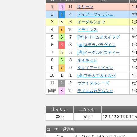
1
8
11
クリーン
牡
2
4
4
ディアーウィッシュ
牡
3
5
6
イーグルショウ
牡
4
7
10
ドモナラズ
牡
5
6
7
[笠]ドリームスカイラブ
牡
6
3
3
[高]ステラパラダイス
牡
7
5
5
[高]イーグルビスティー
牡
8
6
8
ネイキッド
牡
9
7
9
クレイアートビュン
牡
10
1
1
[高]マチカネカミカゼ
牡
11
2
2
ヴァイタルシーズ
牡
同着
8
12
テイエムカゲムシャ
牡
上がり3F
上がり4F
38.9
51.2
12.4-12.3-13.0-12.5
コーナー通過順
１角
4,12,(7,10),8,9,2,6,11,1,(5,3)