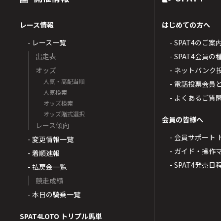
レース情報
はじめての方へ
- レース一覧
- SPAT4のご案
出走表
- SPAT4会員
オッズ
- ネットバンク
人気・高配当順
- 電話投票会員
人気検索
- よくあるご質
オッズ検索
オッズ賭式選択
会員の皆様へ
レース傾向
- 会員サポート 
- 変更情報一覧
- ガイド・操作
- 着順速報
- SPAT4発売日
- 払戻金一覧
競走成績
- 本日の騎乗一覧
SPAT4LOTO トリプル馬単