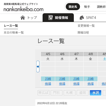
競走馬
騎手
調教師
トップ
開催情報
SPAT4
レース一覧
変更情報一覧
本日の騎乗一覧
開催日程
4/5
4/6
4/7
4/8
4/
火
水
木
金
川崎
川崎
川崎
川崎
他場
他場
他場
他場
他
2022年6月12日 22:20現在