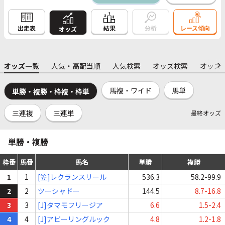
結果
出走表
分析
レース傾向
オッズ
オッズ一覧
人気・高配当順
人気検索
オッズ検索
オッズ
馬複・ワイド
馬単
単勝・複勝・枠複・枠単
三連複
三連単
最終オッズ
単勝・複勝
枠番
馬番
馬名
単勝
複勝
1
1
[笠]レクランスリール
536.3
58.2-99.9
2
2
ツーシャドー
144.5
8.7-16.8
3
3
[J]タマモフリージア
6.6
1.5-2.4
4
4
[J]アピーリングルック
4.8
1.2-1.8