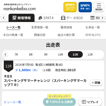
プレミアム
投票・加入
MENU
ポイント
プ
開催情報
SPAT4
データBOX
開催日
レース一覧
変更情報一覧
着順速報
払戻金一覧
本日の騎乗一覧
開催日程
組合せ数計算
SPAT4LOTO
出走表
6R
7R
8R
9R
10R
11R
12R
2026年7月9日
第4回 川崎競馬 第4日
11R
1,600m
20:15
ダ
（外）
（14頭）
発走時刻
準重賞
スパーキングサマーチャレンジ（スパーキングサマーカ
詳細
ップＴＲ）
カンタンチェック！
TOPICS & 比較表
レース一覧
リプレイ