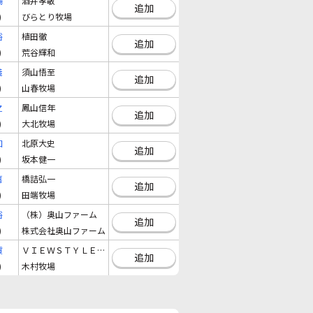
陽
酒井孝敏
追加
)
びらとり牧場
裕
植田徹
追加
)
荒谷輝和
義
須山悟至
追加
)
山春牧場
之
鳳山信年
追加
)
大北牧場
和
北原大史
追加
)
坂本健一
喜
橋詰弘一
追加
)
田端牧場
裕
（株）奥山ファーム
追加
)
株式会社奥山ファーム
質
ＶＩＥＷＳＴＹＬＥ（株）
追加
)
木村牧場