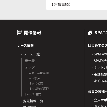
【注意事項】
開催情報
SPAT
レース情報
はじめての
- レース一覧
- SPAT
出走表
- SPA
オッズ
- ネッ
人気・高配当順
- 電話投
人気検索
- よくあ
オッズ検索
オッズ賭式選択
会員の皆様
レース傾向
- 会員サ
- 変更情報一覧
- ガイド