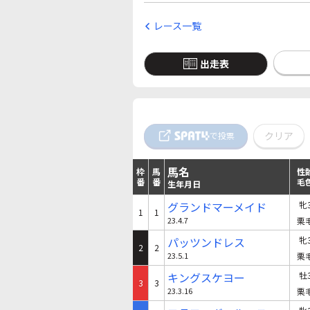
レース一覧
出走表
クリア
で投票
馬名
枠
馬
性
番
番
毛
生年月日
グランドマーメイド
牝
1
1
23.4.7
栗
パッツンドレス
牝
2
2
23.5.1
栗
キングスケヨー
牡
3
3
23.3.16
栗