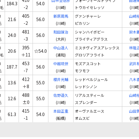
3
山林堂信彦
フォーウィールドライブ
田邊
184.3
54.0
-2
毛
(川崎)
トウカイセレッソ
(川崎
405
3
新原周馬
グァンチャーレ
山崎
21.6
56.0
-2
毛
(川崎)
ピカリン
(川崎
481
3
和田譲治
シャンハイボビー
鈴木
24.0
56.0
-3
毛
(大井)
ブライティアグラス
(川崎
395
3
中山遥人
ミスチヴィアスアレックス
林隆
20.6
☆54.0
＋11
毛
(浦和)
グロリアフライト
(川崎
453
3
中越琉世
モズアスコット
武井
187.7
56.0
-7
毛
(川崎)
モフモフ
(川崎
412
3
櫻井光輔
レッドベルジュール
八木
13.6
55.0
＋8
毛
(川崎)
レッドシノン
(川崎
488
3
佐野遥久
リアルスティール
山崎
12.6
55.0
±0
毛
(川崎)
スプレンダー
(川崎
415
3
本田正重
オーヴァルエース
山田
61.3
54.0
-1
毛
(船橋)
オムスビ
(川崎