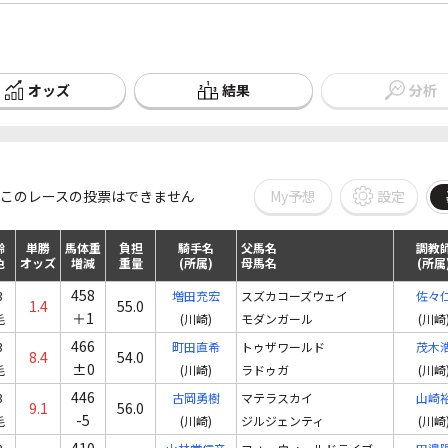
オッズ
結果
分析
My予想
設定
このレースの投票はできません
齢
単勝
馬体重
負担
騎手名
父馬名
調教
色
オッズ
増減
重量
(所属)
母馬名
(所属
458
3
増田充宏
スズカコーズウェイ
佐々
1.4
55.0
＋1
毛
(川崎)
モダンガール
(川崎
466
3
町田直希
トゥザワールド
茂木
8.4
54.0
±0
毛
(川崎)
ラドゥガ
(川崎
446
3
古岡勇樹
マテラスカイ
山崎
9.1
56.0
-5
毛
(川崎)
ジルジェンティ
(川崎
410