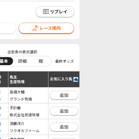
リプレイ
レース傾向
出走表の表示選択
基本
詳細
縦
最終オッズ
師
馬主
お気に入り馬
)
生産牧場
仁
高畑大輔
追加
)
グランド牧場
浩
手計厳
追加
)
株式会社安達牧場
裕
須藤洋介
追加
)
フクオカファーム