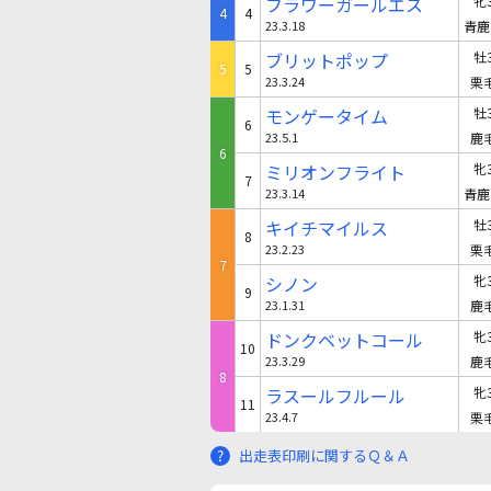
フラワーガールエス
牝
4
4
23.3.18
青鹿
ブリットポップ
牡
5
5
23.3.24
栗
モンゲータイム
牡
6
23.5.1
鹿
6
ミリオンフライト
牝
7
23.3.14
青鹿
キイチマイルス
牡
8
23.2.23
栗
7
シノン
牝
9
23.1.31
鹿
ドンクベットコール
牝
10
23.3.29
鹿
8
ラスールフルール
牝
11
23.4.7
栗
出走表印刷に関するＱ＆Ａ