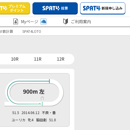
プレミアム
投票
新規申し込み
ポイント
Myページ
ご利用案内
せ数計算
SPAT4LOTO
10R
11R
12R
51.5
2014.06.12
不良・曇
ユーリカ
牝4
脇田創
51.0