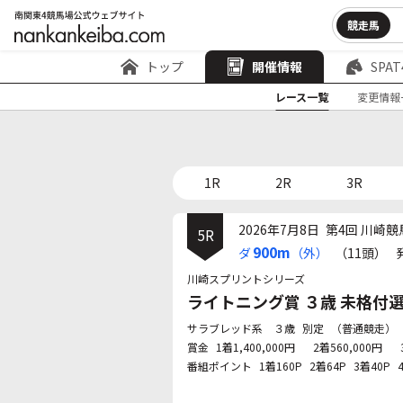
競走馬
トップ
開催情報
SPAT
レース一覧
変更情報
1R
2R
3R
2026年7月8日
第4回 川崎競
5R
900m
ダ
（外）
（11頭）
川崎スプリントシリーズ
ライトニング賞 ３歳 未格付
サラブレッド系 ３歳
別定
（普通競走）
賞金
1着1,400,000円
2着560,000円
番組ポイント
1着160P
2着64P
3着40P