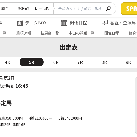
騎手
調教師
レース名
4
データBOX
開催日程
番組・登録馬
一覧
着順速報
払戻金一覧
本日の騎乗一覧
開催日程
組合
出走表
4R
5R
6R
7R
8R
9R
馬 第3日
16:45
発走時刻
選定馬
3着350,000円
4着210,000円
5着140,000円
4着24P
5着16P