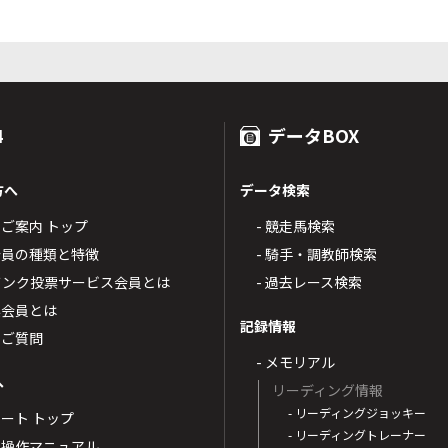
4
データBOX
方へ
データ検索
4のご案内 トップ
- 競走馬検索
T4会員の種類と特徴
- 騎手・調教師検索
トバンク投票サービス会員とは
- 過去レース検索
票会員とは
記録情報
るご質問
- メモリアル
へ
リーディング情報
- リーディングジョッキー
ポート トップ
- リーディングトレーナー
・操作マニュアル