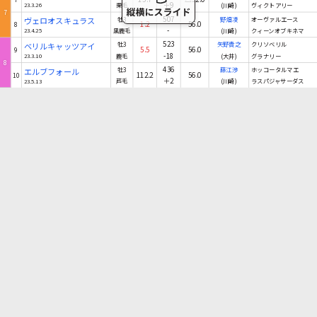
＋9
23.3.26
栗毛
(川崎)
ヴィクトアリー
7
507
ヴェロオスキュラス
牡3
野畑凌
オーヴァルエース
1.2
56.0
8
-
23.4.25
黒鹿毛
(川崎)
クィーンオブキネマ
523
ベリルキャッツアイ
牡3
矢野貴之
クリソベリル
5.5
56.0
9
-18
23.3.10
鹿毛
(大井)
グラナリー
8
436
エルブフォール
牡3
藤江渉
ホッコータルマエ
112.2
56.0
10
＋2
23.5.13
芦毛
(川崎)
ラスパジャサーダス