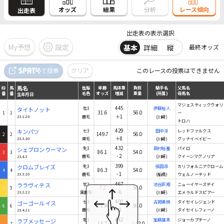
結果
オッズ
分析
レース傾向
出走表
出走表の表示選択
My予想
設定
基本
詳細
縦
最終オッズ
馬名
で投票
クリア
このレースの投票はできません
枠
馬
性齢
単勝
馬体重
負担
騎手名
父馬名
番
番
毛色
オッズ
増減
重量
(所属)
母馬名
生年月日
馬名
枠
馬
性齢
単勝
馬体重
負担
騎手名
父馬名
番
番
毛色
オッズ
増減
重量
(所属)
母馬名
生年月日
マジェスティックウォリ
445
タイトノット
牡3
伊藤裕人
31.6
56.0
1
1
ー
＋1
23.1.29
鹿毛
(川崎)
トロハ
429
キンパツ
セ3
田中涼
レッドファルクス
149.7
56.0
2
2
＋8
23.3.30
栗毛
(川崎)
グッナイベイビー
432
シェブロンウーマン
牝3
岡村裕基
パイロ
86.1
54.0
3
3
-2
23.4.3
鹿毛
(川崎)
クイーンマグノリア
399
クロムブレイズ
牝3
張田昂
カリフォルニアクローム
86.3
54.0
4
4
-1
23.3.16
鹿毛
(船橋)
ウェルノーテッド
467
ララヴィテス
牡3
池谷匠翔
ニューイヤーズデイ
7.2
56.0
5
5
-6
23.2.22
黒鹿毛
(川崎)
エメラルドスピアー
400
ゴーゴールイス
セ3
古岡勇樹
タイセイレジェンド
71.4
56.0
6
6
-1
23.4.21
鹿毛
(川崎)
タイセイレフィーノ
442
ラブメッセージ
牝3
加藤雄真
ジョーカプチーノ
15.7
△52.0
7