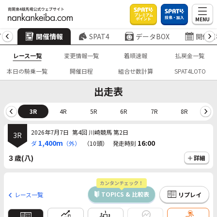
プレミアム
投票・加入
MENU
ポイント
プ
開催情報
SPAT4
データBOX
開催日
レース一覧
変更情報一覧
着順速報
払戻金一覧
本日の騎乗一覧
開催日程
組合せ数計算
SPAT4LOTO
出走表
2R
3R
4R
5R
6R
7R
8R
9
2026年7月7日
第4回 川崎競馬 第2日
3R
1,400m
16:00
ダ
（外）
（10頭）
発走時刻
３歳(八)
詳細
カンタンチェック！
TOPICS & 比較表
レース一覧
リプレイ