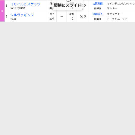
421
ミサイルビスケッツ
牝6
古岡勇樹
マインドユアビスケッツ
－
54.0
8
-1
20.2.27(中同名)
栗毛
(川崎)
マルルー
8
498
シルヴァギンジ
牡7
伊藤裕人
ザファクター
－
56.0
9
-2
19.4.7
芦毛
(川崎)
トーセンユーモア