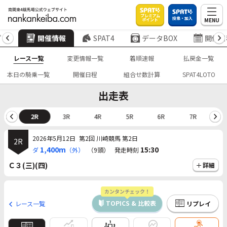
プレミアム
投票・加入
MENU
ポイント
プ
開催情報
SPAT4
データBOX
開催日
レース一覧
変更情報一覧
着順速報
払戻金一覧
本日の騎乗一覧
開催日程
組合せ数計算
SPAT4LOTO
出走表
1R
2R
3R
4R
5R
6R
7R
8
2026年5月12日
第2回 川崎競馬 第2日
2R
1,400m
15:30
ダ
（外）
（9頭）
発走時刻
Ｃ３(三)(四)
詳細
カンタンチェック！
TOPICS & 比較表
レース一覧
リプレイ