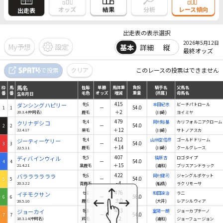
結果
オッズ
分析
レース傾向
出走表
出走表の表示選択
2026年5月12日
My予想
設定
基本
詳細
縦
最終オッズ
馬名
で投票
クリア
このレースの投票はできません
枠
馬
性齢
単勝
馬体重
負担
騎手名
父馬名
番
番
毛色
オッズ
増減
重量
(所属)
母馬名
生年月日
馬名
枠
馬
性齢
単勝
馬体重
負担
騎手名
父馬名
番
番
毛色
オッズ
増減
重量
(所属)
母馬名
生年月日
415
ダンシングハピリー
牝6
本田紀忠
ビーチパトロール
－
54.0
1
1
＋2
20.3.4(中同名)
鹿毛
(川崎)
ヨイミヤ
479
クリナデシコ
牝4
岡村裕基
カリフォルニアクローム
－
54.0
2
2
＋12
22.4.17
栗毛
(川崎)
サトノアスカ
412
ジーティーケリー
牝4
山林堂信彦
ゴールドドリーム
－
54.0
3
3
＋14
22.5.11
鹿毛
(川崎)
クールグレース
407
ディバインウィル
牝5
福原杏
ロゴタイプ
－
54.0
4
4
＋15
21.4.21
黒鹿毛
(浦和)
ブリスアンドラック
422
バララララララ
牝6
岡村健司
ジャングルポケット
－
54.0
5
5
-4
20.3.22
青鹿毛
(船橋)
ラクリモーサ
476
イチモクサン
セ6
和田譲治
ラニ
－
56.0
6
6
±0
20.5.10
鹿毛
(大井)
レアシルウィア
483
ジョーカイ
牝8
室陽一朗
ジョーカプチーノ
－
54.0
7
7
-2
18.3.14(中同名)
芦毛
(浦和)
ジョーフュージョン