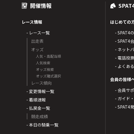
開催情報
SPAT
レース情報
はじめての
- レース一覧
- SPAT
出走表
- SPA
オッズ
- ネッ
人気・高配当順
- 電話投
人気検索
- よくあ
オッズ検索
オッズ賭式選択
会員の皆様
レース傾向
- 会員サ
- 変更情報一覧
- ガイド
- 着順速報
- SPAT
- 払戻金一覧
競走成績
- 本日の騎乗一覧