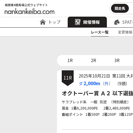
競走馬
トップ
開催情報
SPAT
レース一覧
変更情報
1R
2R
3R
2025年10月21日
第11回 大
11R
2,000m
ダ
（外）
（9頭）
オクトーバー賞 Ａ２ 以下選
サラブレッド系 一般
別定
（特別競走）
賞金
1着6,200,000円
2着2,480,000円
番組ポイント
1着500P
2着200P
3着125P