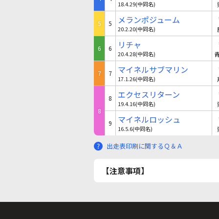
18.4.29(中同名)
メランポジューム
5
5
20.2.20(中同名)
リチャ
6
6
20.4.28(中同名)
マイネルサブマリン
7
7
17.1.26(中同名)
エクセスリターン
8
19.4.16(中同名)
8
マイネルロッシュ
9
16.5.6(中同名)
出走表印刷に関するＱ＆Ａ
【注意事項】