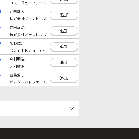
)
コスモヴューファーム
尊
前田幸大
追加
)
株式会社ノースヒルズ
亜
前田幸治
追加
)
株式会社ノースヒルズ
淳
永野雄介
追加
)
ＣａｒｌＢｅｎｎｅｔｔ
英
今村明浩
追加
)
天羽禮治
本
豊島愛子
追加
)
ビッグレッドファーム