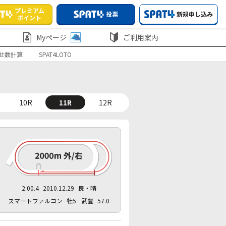
プレミアム
投票
新規申し込み
ポイント
Myページ
ご利用案内
せ数計算
SPAT4LOTO
10R
11R
12R
2:00.4
2010.12.29
良・晴
スマートファルコン
牡5
武豊
57.0