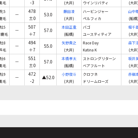
-3
栗毛
(大井)
ウインリバティ
(大井
478
牝5
藤田凌
ハービンジャー
山中
－
53.0
±0
鹿毛
(大井)
ペルフィカ
(船橋
507
牡5
本田正重
バゴ
堀千
－
57.0
＋7
青鹿毛
(船橋)
ユースティティア
(大井
494
牡8
矢野貴之
Race Day
森下
－
55.0
＋7
芦毛
(大井)
Katina K
(大井
551
牡6
本橋孝太
ストロングリターン
坂井
－
57.0
±0
栗毛
(船橋)
ベアフルート
(大井
472
牡9
小野俊斗
クロフネ
赤嶺
－
▲52.0
-2
栗毛
(大井)
ドリームローズ
(大井