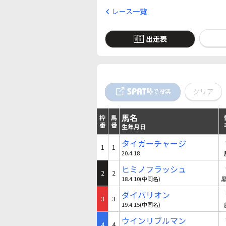
レース一覧
出走表
クリア
で投票
馬名
枠
馬
番
番
生年月日
タイガーチャージ
1
1
20.4.18
ヒミノフラッシュ
2
2
18.4.10(中同名)
ダイバリオン
3
3
19.4.15(中同名)
ウインリブルマン
4
4