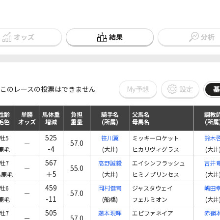
オッズ
結果
分析
My予想
設定
このレースの投票はできません
基
性齢
単勝
馬体重
負担
騎手名
父馬名
調教
毛色
オッズ
増減
重量
(所属)
母馬名
(所属
525
牡5
笹川翼
ミッキーロケット
鈴木
－
57.0
-4
鹿毛
(大井)
ヒカリヴィグラス
(大井
567
牡7
高野誠毅
エイシンフラッシュ
吉井
－
55.0
＋5
黒鹿毛
(大井)
ヒミノプリンセス
(大井
459
牡6
岡村健司
ジャスタウェイ
嶋田
－
57.0
-11
鹿毛
(船橋)
フェルミオン
(大井
505
牡7
藤本現暉
エピファネイア
赤嶺
－
57.0