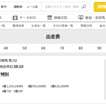
騎手
調教師
レース名
4
データBOX
開催日程
番組・登録馬
一覧
着順速報
払戻金一覧
本日の騎乗一覧
開催日程
組合
出走表
4R
5R
6R
7R
8R
9R
井競馬 第2日
20:10
発走時刻
抜特別
3着1,550,000円
4着930,000円
5着620,000円
4着75P
5着50P