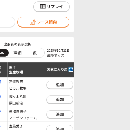
リプレイ
レース傾向
出走表の表示選択
2025年10月21日
本
詳細
縦
最終オッズ
師
馬主
お気に入り馬
)
生産牧場
啓
定蛇邦宏
追加
)
ヒカル牧場
竜
佐々木八郎
追加
)
原田新治
幸
男澤喜惠子
追加
)
ノーザンファーム
本
豊島愛子
追加