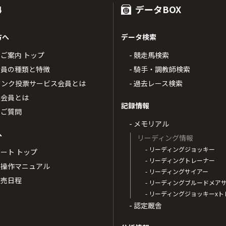
4
データBOX
方へ
データ検索
4のご案内 トップ
- 競走馬検索
T4会員の種類と特徴
- 騎手・調教師検索
トバンク投票サービス会員とは
- 過去レース検索
票会員とは
記録情報
るご質問
- メモリアル
へ
リーディング情報
- リーディングジョッキー
ポート トップ
- リーディングトレーナー
・操作マニュアル
- リーディングサイアー
4発売日程
- リーディングブルードメア
- リーディングジョッキーx
- 認定厩舎