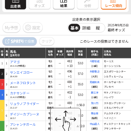
結果
オッズ
分析
レース傾向
出走表
出走表の表示選択
2025年9月25日
My予想
設定
基本
詳細
縦
最終オッズ
馬名
で投票
クリア
このレースの投票はできません
枠
馬
性齢
単勝
馬体重
負担
騎手名
父馬名
番
番
毛色
オッズ
増減
重量
(所属)
母馬名
生年月日
馬名
枠
馬
性齢
単勝
馬体重
負担
騎手名
父馬名
番
番
毛色
オッズ
増減
重量
(所属)
母馬名
生年月日
482
アマゴ
牝6
今野忠成
モーリス
－
53.0
1
1
＋10
19.3.31(中同名)
鹿毛
(川崎)
エーシンリジル
496
サンエイゴロー
牡5
矢野貴之
エスポワールシチー
－
57.0
2
2
＋1
20.4.30
栗毛
(大井)
シルヴィルージュ
488
メーネフロタント
牝5
見越彬央
ホールウォーカー
－
55.0
3
3
＋1
20.4.23
鹿毛
(浦和)
プレセペ
402
カナサンドー
牝4
藤江渉
サトノアラジン
－
53.0
4
4
-1
21.4.23(中同名)
鹿毛
(川崎)
ハレイワ
480
リュウノブライダー
牡4
及川烈
ストロングリターン
－
☆56.0
5
-4
21.2.17
青鹿毛
(浦和)
ミネルバサウンド
5
493
デイジーカプシーヌ
牝7
篠谷葵
ナムラタイタン
－
55.0
6
＋4
18.5.7
鹿毛
(船橋)
ヘイハニー
415
アシャンテガール
牝4
中山遥人
ディスクリートキャット
－
▲52.0
7
-3
21.4.15
鹿毛
(浦和)
アサンテサーナ