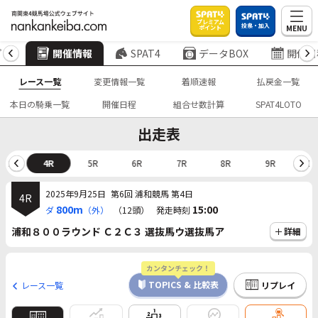
プレミアム
投票・加入
MENU
ポイント
プ
開催情報
SPAT4
データBOX
開催日
レース一覧
変更情報一覧
着順速報
払戻金一覧
本日の騎乗一覧
開催日程
組合せ数計算
SPAT4LOTO
出走表
3R
4R
5R
6R
7R
8R
9R
10
2025年9月25日
第6回 浦和競馬 第4日
4R
800m
15:00
ダ
（外）
（12頭）
発走時刻
浦和８００ラウンド Ｃ２Ｃ３ 選抜馬ウ選抜馬ア
詳細
カンタンチェック！
TOPICS & 比較表
レース一覧
リプレイ