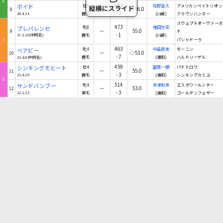
6
483
ボイド
牡5
佐野遥久
アメリカンペイトリオッ
－
☆56.0
8
-2
20.4.11
鹿毛
(川崎)
クラウンハンター
スウェプトオーヴァーボ
473
プレパレンセ
牝8
増田充宏
－
55.0
9
ド
-1
17.2.20(中同名)
鹿毛
(川崎)
パシャドーラ
7
463
ベアビー
牝4
中島良美
モーニン
－
◇53.0
10
-7
21.4.8(中同名)
鹿毛
(浦和)
ハルトリーゲル
459
シンキングモヒート
牡4
室陽一朗
パドトロワ
－
55.0
11
-3
21.4.19
鹿毛
(浦和)
シンキングカミユ
8
514
サンドバンブー
牝4
赤津和希
エスポワールシチー
－
53.0
12
-3
21.1.22
栗毛
(浦和)
ゴールデンフェザー