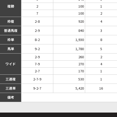
複勝
2
100
1
7
100
2
枠複
2-8
920
4
普通馬複
2-9
840
3
枠単
8-2
1,930
8
馬単
9-2
1,780
5
2-9
260
2
ワイド
7-9
270
4
2-7
170
1
三連複
2-7-9
530
1
三連単
9-2-7
5,420
16
備考