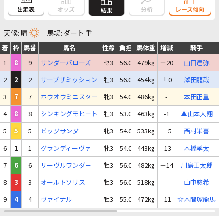
出走表
オッズ
分析
レース傾向
結果
天候: 晴
馬場: ダート 重
着
枠
馬番
馬名
性齢
負担
馬体重
増減
騎手
1
8
9
サンダーバローズ
セ3
56.0
479kg
＋20
山口達弥
2
2
2
サーブザミッション
牡3
56.0
454kg
±0
澤田龍哉
3
7
7
ホウオウミニスター
牝3
54.0
486kg
-
本田正重
4
8
8
シンキングモヒート
牡3
53.0
463kg
-1
▲山本大翔
5
5
5
ビッグサンダー
牝3
54.0
533kg
＋5
西村栄喜
6
1
1
グランディーヴァ
牝3
54.0
443kg
-13
本橋孝太
7
6
6
リーヴルワンダー
牡3
56.0
482kg
＋14
川島正太郎
8
3
3
オールトソリス
牡3
56.0
518kg
-
山中悠希
9
4
4
ヴァイナル
牡3
55.0
472kg
-11
☆木間塚龍馬