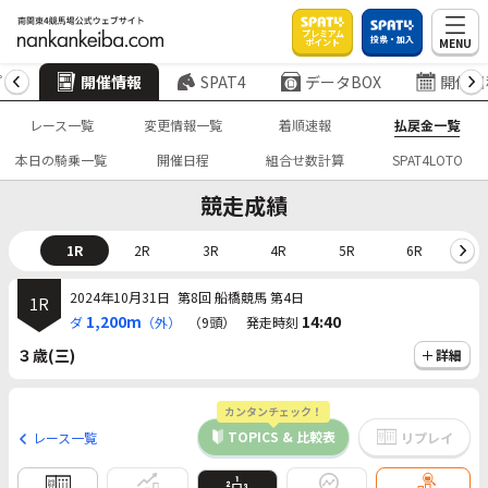
プレミアム
投票・加入
MENU
ポイント
プ
開催情報
SPAT4
データBOX
開催日
レース一覧
変更情報一覧
着順速報
払戻金一覧
本日の騎乗一覧
開催日程
組合せ数計算
SPAT4LOTO
競走成績
1R
2R
3R
4R
5R
6R
7
2024年10月31日
第8回 船橋競馬 第4日
1R
1,200m
14:40
ダ
（外）
（9頭）
発走時刻
３歳(三)
詳細
カンタンチェック！
TOPICS & 比較表
レース一覧
リプレイ