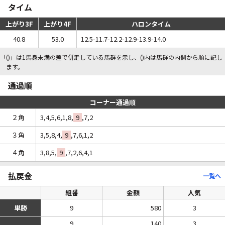
タイム
上がり3F
上がり4F
ハロンタイム
40.8
53.0
12.5-11.7-12.2-12.9-13.9-14.0
「()」は1馬身未満の差で併走している馬群を示し、()内は馬群の内側から順に記し
ます。
通過順
コーナー通過順
２角
3,4,5,6,1,8,
9
,7,2
３角
3,5,8,4,
9
,7,6,1,2
４角
3,8,5,
9
,7,2,6,4,1
払戻金
一覧へ
組番
金額
人気
単勝
9
580
3
9
140
3