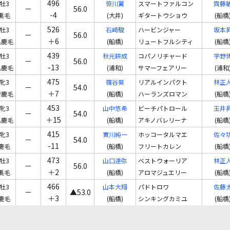
496
牡3
笹川翼
スマートファルコン
齊藤
－
56.0
-4
栗毛
(大井)
ギタートウショウ
(船橋
526
牡3
石崎駿
ハービンジャー
坂本
－
56.0
＋6
黒鹿毛
(船橋)
リュートフルシティ
(船橋
439
牡3
秋元耕成
コパノリチャード
宇野
－
56.0
-13
黒鹿毛
(浦和)
サマーフェアリー
(浦和
475
牝3
篠谷葵
リアルインパクト
林正
－
54.0
＋7
青鹿毛
(船橋)
ハーランズロマン
(船橋
453
牝3
山中悠希
ビーチパトロール
玉井
－
54.0
＋15
黒鹿毛
(船橋)
アキノバレリーナ
(船橋
415
牝3
實川純一
ホッコータルマエ
佐々
－
54.0
-11
鹿毛
(船橋)
フリートカレン
(船橋
473
牡3
山口達弥
ベストウォーリア
林正
－
56.0
＋2
栗毛
(船橋)
アロマジュエリー
(船橋
466
牡3
山本大翔
パドトロワ
佐藤
－
▲53.0
＋3
鹿毛
(船橋)
シンキングカミユ
(船橋