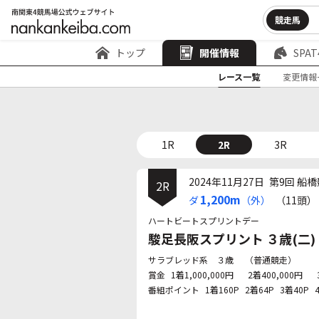
競走馬
トップ
開催情報
SPAT
レース一覧
変更情報
1R
2R
3R
2024年11月27日
第9回 船橋
2R
1,200m
ダ
（外）
（11頭）
ハートビートスプリントデー
駿足長阪スプリント ３歳(二)
サラブレッド系 ３歳
（普通競走）
賞金
1着1,000,000円
2着400,000円
番組ポイント
1着160P
2着64P
3着40P