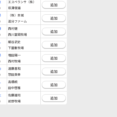
敏
エスペランサ（株）
追加
)
萩澤俊雄
昇
（株）本城
追加
)
追分ファーム
博
西村健
追加
)
西川富岡牧場
人
細谷武史
追加
)
下屋敷牧場
昇
増田陽一
追加
)
西村牧場
功
遠藤喜和
追加
)
惣田英幸
人
高橋皖
追加
)
田中啓雅
太
佐藤雄司
追加
)
前野牧場