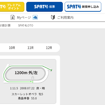
プレミアム
投票
新規申し込み
ポイント
Myページ
ご利用案内
せ数計算
SPAT4LOTO
10R
11R
12R
1:11.5
2008.07.22
良・晴
スカーレットオペラ
牡5
桑島孝春
55.0