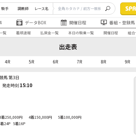
騎手
調教師
レース名
4
データBOX
開催日程
番組・登録馬
一覧
着順速報
払戻金一覧
本日の騎乗一覧
開催日程
組合
出走表
4R
5R
6R
7R
8R
9R
競馬 第3日
15:10
発走時刻
3着250,000円
4着150,000円
5着100,000円
4着24P
5着16P