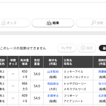
オッズ
結果
分析
My予想
設定
このレースの投票はできません
基
性齢
単勝
馬体重
負担
騎手名
父馬名
調教
毛色
オッズ
増減
重量
(所属)
母馬名
(所属
450
牝3
山本聡紀
ミッキーアイル
齊藤
－
54.0
＋9
鹿毛
(船橋)
ヨユウノヨッチャン
(船橋
466
牝3
和田譲治
トゥザグローリー
佐々
－
54.0
±0
鹿毛
(大井)
メモラブルワーズ
(船橋
409
牝3
本橋孝太
フリオーソ
石井
－
54.0
＋6
栗毛
(船橋)
アイアンハート
(船橋