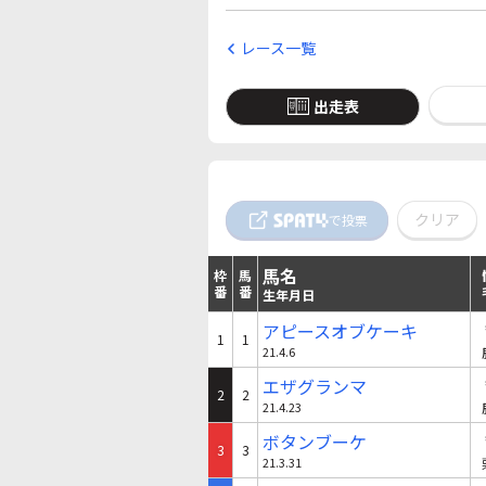
レース一覧
出走表
クリア
で投票
馬名
枠
馬
番
番
生年月日
アピースオブケーキ
1
1
21.4.6
エザグランマ
2
2
21.4.23
ボタンブーケ
3
3
21.3.31