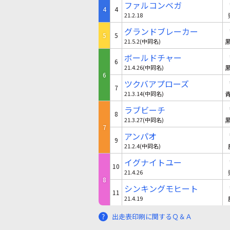
ファルコンベガ
4
4
21.2.18
グランドブレーカー
5
5
21.5.2(中同名)
ボールドチャー
6
21.4.26(中同名)
6
ツクバアプローズ
7
21.3.14(中同名)
ラブビーチ
8
21.3.27(中同名)
7
アンパオ
9
21.2.4(中同名)
イグナイトユー
10
21.4.26
8
シンキングモヒート
11
21.4.19
出走表印刷に関するＱ＆Ａ