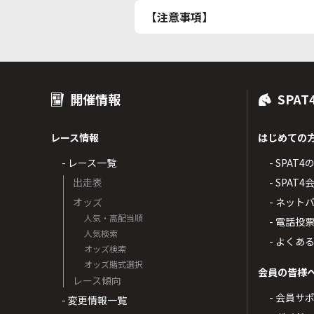
【注意事項】
開催情報
SPAT
レース情報
はじめての
- レース一覧
- SPAT
出走表
- SPA
オッズ
- ネッ
人気・高配当順
- 電話投
人気検索
- よくあ
オッズ検索
オッズ賭式選択
会員の皆様
レース傾向
- 会員サ
- 変更情報一覧