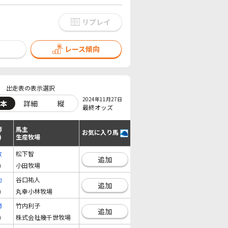
リプレイ
レース傾向
出走表の表示選択
2024年11月27日
本
詳細
縦
最終オッズ
師
馬主
お気に入り馬
)
生産牧場
敏
松下智
追加
)
小田牧場
功
谷口祐人
追加
)
丸幸小林牧場
勝
竹内利子
追加
)
株式会社幾千世牧場