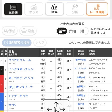
結果
オッズ
分析
レース傾向
出走表
出走表の表示選択
2024年11月12日
My予想
設定
基本
詳細
縦
最終オッズ
馬名
で投票
クリア
このレースの投票はできません
枠
馬
性齢
単勝
馬体重
負担
騎手名
父馬名
番
番
毛色
オッズ
増減
重量
(所属)
母馬名
生年月日
馬名
枠
馬
性齢
単勝
馬体重
負担
騎手名
父馬名
番
番
毛色
オッズ
増減
重量
(所属)
母馬名
生年月日
483
プラウドフレール
牝2
御神本訓史
ニューイヤーズデイ
－
54.0
1
1
-6
22.2.27
黒鹿毛
(大井)
スリーメロディー
433
ピンクタオルチャン
牝2
Ｍ．ミシェル
トビーズコーナー
－
54.0
2
2
-2
22.4.25
栗毛
(川崎)
タオルチャン
443
オリコウデレガンス
牝2
今野忠成
ミスターメロディ
－
54.0
3
-1
22.5.2
鹿毛
(川崎)
フェアリーロンド
3
439
[北]リオンダリーナ
牝2
吉原寛人
モーニン
－
54.0
4
-7
22.3.2
栗毛
(金沢)
エイシンデルフィー
454
モンゲーキララ
牝2
矢野貴之
エスポワールシチー
－
54.0
5
-4
22.2.26
栗毛
(大井)
アイキャン
4
395
ザゴリ
牝2
藤江渉
ゴールドドリーム
－
54.0
6
-6
22.3.6
鹿毛
(川崎)
イナロア