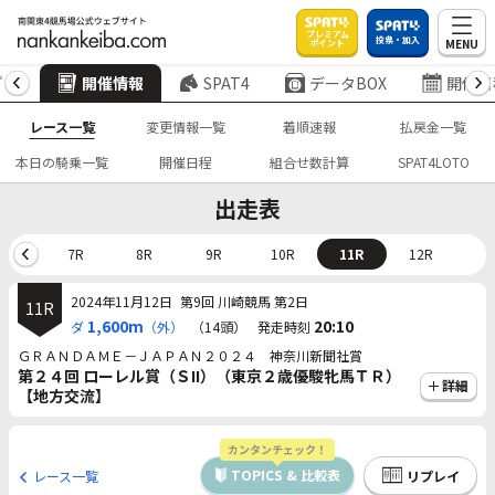
プレミアム
投票・加入
MENU
ポイント
プ
開催情報
SPAT4
データBOX
開催日
レース一覧
変更情報一覧
着順速報
払戻金一覧
本日の騎乗一覧
開催日程
組合せ数計算
SPAT4LOTO
出走表
6R
7R
8R
9R
10R
11R
12R
2024年11月12日
第9回 川崎競馬 第2日
11R
1,600m
20:10
ダ
（外）
（14頭）
発走時刻
ＧＲＡＮＤＡＭＥ－ＪＡＰＡＮ２０２４ 神奈川新聞社賞
第２４回 ローレル賞（ＳII）（東京２歳優駿牝馬ＴＲ）
詳細
【地方交流】
カンタンチェック！
TOPICS & 比較表
レース一覧
リプレイ