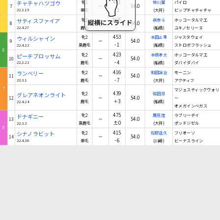
481
チャチャハツゴウ
牝2
笹川翼
パイロ
－
54.0
7
-1
22.2.15
栗毛
(大井)
ビップチャチャチャ
5
計不
サティスファイア
牝2
森泰斗
ホッコータルマエ
－
54.0
8
-
22.4.27
鹿毛
(船橋)
ユキノセリーヌ
453
ウィルシャイン
牝2
本田正重
ジャスタウェイ
－
54.0
9
-1
22.4.22
黒鹿毛
(船橋)
ストロボフラッシュ
6
423
ピーチブロッサム
牝2
本橋孝太
ホッコータルマエ
－
54.0
10
-4
22.2.22
鹿毛
(船橋)
ダバイダバイ
416
ランベリー
牝2
和田譲治
モーニン
－
54.0
11
-7
22.3.1
鹿毛
(大井)
アクティフ
7
マジェスティックウォリ
439
グレアネオンライト
牝2
張田昂
－
54.0
12
ー
＋3
22.4.24
鹿毛
(船橋)
オメガインベガス
475
ドナギニー
牝2
鷹見陸
ラブリーデイ
－
54.0
13
±0
22.3.3
黒鹿毛
(大井)
ポッドジゼル
8
415
シナノラビット
牝2
佐野遥久
フリオーソ
－
54.0
14
-6
22.4.30
栗毛
(川崎)
ビーナスライン