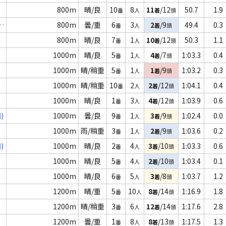
800m
晴/良
10
8
11
/12
50.7
1.9
番
人
着
頭
Ｃ
800m
曇/重
6
3
2
/9
49.4
0.3
番
人
着
頭
800m
晴/良
7
1
10
/12
50.3
1.1
番
人
着
頭
1000m
晴/良
5
1
4
/7
1:03.3
0.4
番
人
着
頭
1000m
晴/稍重
5
1
1
/9
1:03.2
0.3
番
人
着
頭
1000m
晴/稍重
10
2
2
/12
1:04.1
0.4
番
人
着
頭
1000m
晴/良
1
3
4
/12
1:03.9
0.6
番
人
着
頭
)
1000m
曇/良
9
1
3
/9
1:02.4
0.0
番
人
着
頭
1000m
雨/稍重
3
1
2
/9
1:03.6
0.2
番
人
着
頭
)
1000m
晴/良
2
4
3
/10
1:03.3
0.6
番
人
着
頭
1000m
晴/良
5
4
2
/10
1:03.4
0.1
番
人
着
頭
1000m
晴/良
6
5
3
/8
1:03.7
1.2
番
人
着
頭
1200m
晴/重
5
10
8
/14
1:16.9
1.8
番
人
着
頭
1200m
晴/稍重
3
6
12
/14
1:17.6
2.8
番
人
着
頭
1200m
曇/重
1
8
8
/13
1:17.5
1.3
番
人
着
頭