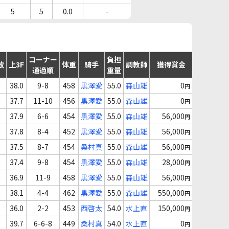
5
5
0.0
-
コーナー
負担
故
上3F
体重
騎手
調教師
獲得賞金
通過順
重量
38.0
9-8
458
黒澤愛
55.0
森山雄
0
円
37.7
11-10
456
黒澤愛
55.0
森山雄
0
円
37.9
6-6
454
黒澤愛
55.0
森山雄
56,000
円
37.8
8-4
452
黒澤愛
55.0
森山雄
56,000
円
37.5
8-7
454
桑村真
55.0
森山雄
56,000
円
37.4
9-8
454
黒澤愛
55.0
森山雄
28,000
円
36.9
11-9
458
黒澤愛
55.0
森山雄
56,000
円
38.1
4-4
462
黒澤愛
55.0
森山雄
550,000
円
36.0
2-2
453
西啓太
54.0
水上直
150,000
円
39.7
6-6-8
449
桑村真
54.0
水上直
0
円