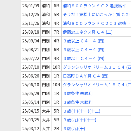
26/01/09
浦和
6R
浦和８００ラウンド Ｃ２ 選抜馬イ
25/12/25
浦和
5R
そうだ！東松山にいこっか！賞 Ｃ２
３ 選抜馬ウ選抜馬ア
25/11/26
浦和
4R
浦和８００ラウンド Ｃ２Ｃ３ 選抜馬
ウ選抜馬ア
25/09/18
門別
7R
伊藤忠エネクス賞 Ｃ４ (三)
25/09/04
門別
4R
３歳以上 Ｃ４－４ (四)
25/08/21
門別
6R
３歳以上 Ｃ４－４ (四)
25/07/22
門別
4R
３歳以上 Ｃ４－４ (四)
25/07/10
門別
10R
グランシャリオドリーム３１ Ｃ４ (四
25/06/26
門別
1R
日高町ＤＡＹ賞 Ｃ４ (四)
25/06/10
門別
10R
グランシャリオドリーム１８ Ｃ４ (四
25/05/29
門別
1R
３歳条件 未勝利
25/05/14
門別
1R
３歳条件 未勝利
25/04/15
大井
5R
３歳(十)(十一)(十二)
25/03/25
大井
5R
３歳(九)(十)(十一)
25/03/12
大井
2R
３歳(九)(十)