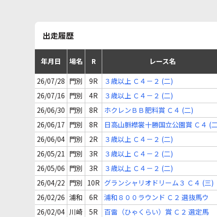
出走履歴
年月日
場名
R
レース名
26/07/28
門別
9R
３歳以上 Ｃ４－２ (二)
26/07/16
門別
4R
３歳以上 Ｃ４－２ (二)
26/06/30
門別
8R
ホクレンＢＢ肥料賞 Ｃ４ (二)
26/06/17
門別
8R
日高山脈襟裳十勝国立公園賞 Ｃ４ (二
26/06/04
門別
2R
３歳以上 Ｃ４－２ (二)
26/05/21
門別
3R
３歳以上 Ｃ４－２ (二)
26/05/06
門別
3R
３歳以上 Ｃ４－２ (二)
26/04/22
門別
10R
グランシャリオドリーム３ Ｃ４ (三)
26/02/26
浦和
6R
浦和８００ラウンド Ｃ２ 選抜馬ウ
26/02/04
川崎
5R
百雷（ひゃくらい）賞 Ｃ２ 選定馬