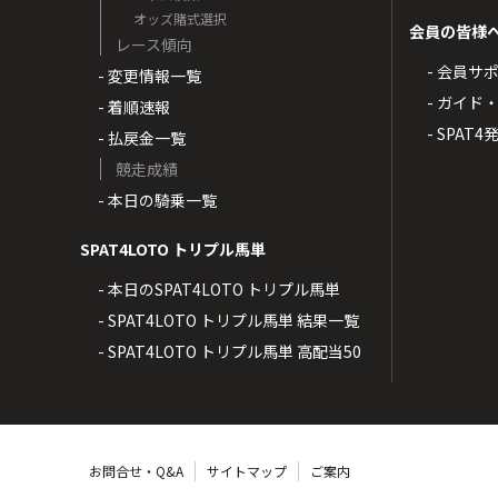
オッズ賭式選択
会員の皆様
レース傾向
- 会員サ
- 変更情報一覧
- ガイド
- 着順速報
- SPAT
- 払戻金一覧
競走成績
- 本日の騎乗一覧
SPAT4LOTO トリプル馬単
- 本日のSPAT4LOTO トリプル馬単
- SPAT4LOTO トリプル馬単 結果一覧
- SPAT4LOTO トリプル馬単 高配当50
お問合せ・Q&A
サイトマップ
ご案内