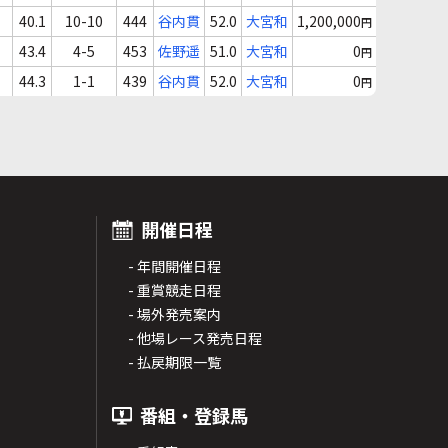
40.1
10-10
444
谷内貫
52.0
大宮和
1,200,000
円
43.4
4-5
453
佐野遥
51.0
大宮和
0
円
44.3
1-1
439
谷内貫
52.0
大宮和
0
円
開催日程
- 年間開催日程
- 重賞競走日程
- 場外発売案内
- 他場レース発売日程
- 払戻期限一覧
番組・登録馬