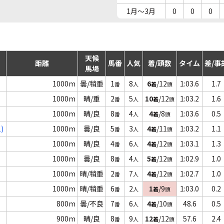
1月～3月
0
0
0
天候
距離
馬番
人気
着/頭数
タイム
差/事
馬場
1000m
曇/稍重
1
8
6
/12
1:03.6
1.7
番
人
着
頭
1000m
晴/重
2
5
10
/12
1:03.2
1.6
番
人
着
頭
1000m
晴/良
8
4
4
/8
1:03.6
0.5
番
人
着
頭
)
1000m
曇/良
5
3
4
/11
1:03.2
1.1
番
人
着
頭
1000m
晴/良
4
6
4
/12
1:03.1
1.3
番
人
着
頭
1000m
曇/良
8
4
5
/12
1:02.9
1.0
番
人
着
頭
1000m
晴/稍重
2
7
4
/12
1:02.7
1.0
番
人
着
頭
1000m
晴/稍重
6
2
1
/9
1:03.0
0.2
番
人
着
頭
800m
曇/不良
7
6
4
/10
48.6
0.5
番
人
着
頭
900m
晴/良
8
9
12
/12
57.6
2.4
番
人
着
頭