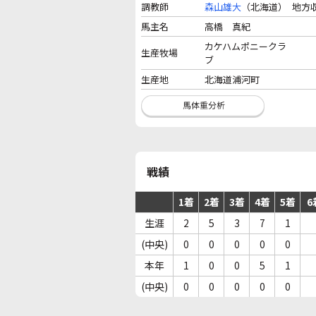
調教師
森山雄大
（北海道）
地方
馬主名
高橋 真紀
カケハムポニークラ
生産牧場
ブ
生産地
北海道浦河町
戦績
1着
2着
3着
4着
5着
6
生涯
2
5
3
7
1
(中央)
0
0
0
0
0
本年
1
0
0
5
1
(中央)
0
0
0
0
0