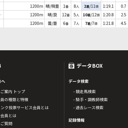
1200m
晴/稍重
1
8
2
/11
1:19.1
0.7
番
人
着
頭
1200m
晴/良
12
5
10
/12
1:20.8
2.5
番
人
着
頭
1200m
曇/重
6
7
7
/7
1:21.8
4.5
番
人
着
頭
4
データBOX
方へ
データ検索
4のご案内 トップ
- 競走馬検索
T4会員の種類と特徴
- 騎手・調教師検索
トバンク投票サービス会員とは
- 過去レース検索
票会員とは
記録情報
るご質問