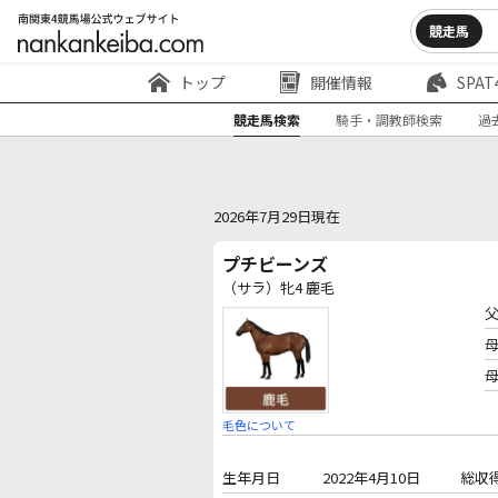
競走馬
トップ
開催情報
SPAT
競走馬検索
騎手・調教師検索
過
2026年7月29日現在
プチビーンズ
（サラ）牝4 鹿毛
毛色について
生年月日
2022年4月10日
総収