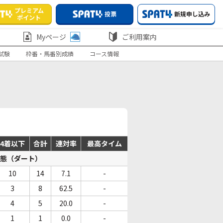
プレミアム
投票
新規申し込み
ポイント
Myページ
ご利用案内
試験
枠番・馬番別成績
コース情報
4着以下
合計
連対率
最高タイム
態（ダート）
10
14
7.1
-
3
8
62.5
-
4
5
20.0
-
1
1
0.0
-