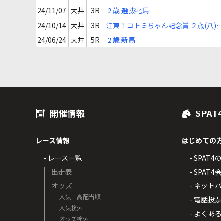
24/11/07
大井
3R
２歳 選抜牝馬
24/10/14
大井
3R
江東！コトミちゃん記念賞 ２歳(八)
(九)
24/06/24
大井
5R
２歳 新馬
開催情報
SPAT
レース情報
はじめての
- レース一覧
- SPAT
出走表
- SPA
オッズ
- ネッ
人気・高配当順
- 電話投
人気検索
- よくあ
オッズ検索