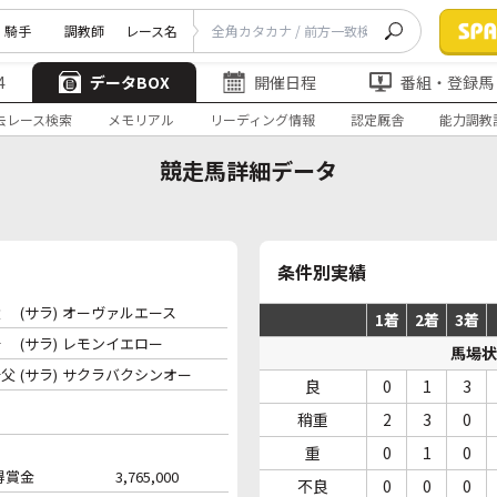
騎手
調教師
レース名
4
データBOX
開催日程
番組・登録馬
去レース検索
メモリアル
リーディング情報
認定厩舎
能力調教
競走馬詳細データ
条件別実績
父
(サラ)
オーヴァルエース
1着
2着
3着
母
(サラ)
レモンイエロー
馬場状
母父
(サラ)
サクラバクシンオー
良
0
1
3
稍重
2
3
0
重
0
1
0
得賞金
3,765,000
不良
0
0
0