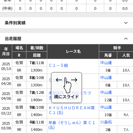
(中央)
0
0
0
0
0
0
0
0
0.0
条件別実績
出走履歴
場名
着/頭数
騎手
年
レース名
月日
R
距離
馬番
人気
佐賀
7
/11
中山蓮
着
頭
2025
Ｃ１－５組
05/10
6R
1300m
3
10
番
人
佐賀
8
/10
中山蓮
着
頭
2025
Ｃ１－５組
04/26
6R
1300m
6
10
番
人
佐賀
7
/12
中山蓮
着
頭
木葉採月（このはとりづ
2025
き）賞 Ｃ１ (五)
04/06
6R
1400m
12
10
番
人
佐賀
9
/10
中山蓮
着
頭
ＫＹＵＳＨＵＤＲＥＡＭ賞
2025
Ｃ１ (五)
03/22
8R
1400m
10
4
番
人
佐賀
4
/11
川島拓
着
頭
早春（そうしゅん）賞 Ｃ１
2025
(五)
03/06
9R
1400m
2
7
番
人