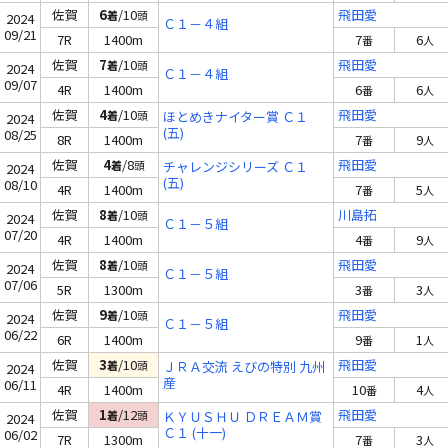
佐賀
6
/10
飛田愛
着
頭
2024
Ｃ１－４組
09/21
7R
1400m
7
6
番
人
佐賀
7
/10
飛田愛
着
頭
2024
Ｃ１－４組
09/07
4R
1400m
6
6
番
人
佐賀
4
/10
飛田愛
着
頭
ほとめきナイター賞 Ｃ１
2024
(五)
08/25
8R
1400m
7
9
番
人
佐賀
4
/8
飛田愛
着
頭
チャレンジシリーズ Ｃ１
2024
(五)
08/10
4R
1400m
7
5
番
人
佐賀
8
/10
川島拓
着
頭
2024
Ｃ１－５組
07/20
4R
1400m
4
9
番
人
佐賀
8
/10
飛田愛
着
頭
2024
Ｃ１－５組
07/06
5R
1300m
3
3
番
人
佐賀
9
/10
飛田愛
着
頭
2024
Ｃ１－５組
06/22
6R
1400m
9
1
番
人
佐賀
3
/10
飛田愛
着
頭
ＪＲＡ交流 えびの特別 九州
2024
産
06/11
4R
1400m
10
4
番
人
佐賀
1
/12
飛田愛
着
頭
ＫＹＵＳＨＵ ＤＲＥＡＭ賞
2024
Ｃ１ (十一)
06/02
7R
1300m
7
3
番
人