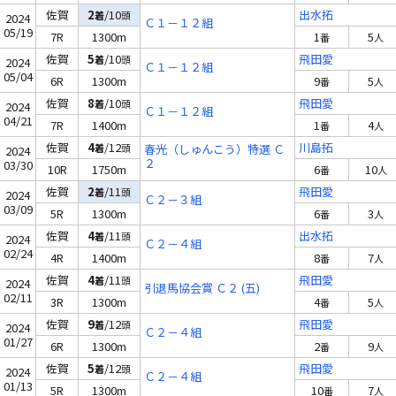
佐賀
2
/10
出水拓
着
頭
2024
Ｃ１－１２組
05/19
7R
1300m
1
5
番
人
佐賀
5
/10
飛田愛
着
頭
2024
Ｃ１－１２組
05/04
6R
1300m
9
5
番
人
佐賀
8
/10
飛田愛
着
頭
2024
Ｃ１－１２組
04/21
7R
1400m
1
4
番
人
佐賀
4
/12
川島拓
着
頭
春光（しゅんこう）特選 Ｃ
2024
２
03/30
10R
1750m
6
10
番
人
佐賀
2
/11
飛田愛
着
頭
2024
Ｃ２－３組
03/09
5R
1300m
6
3
番
人
佐賀
4
/11
出水拓
着
頭
2024
Ｃ２－４組
02/24
4R
1400m
8
7
番
人
佐賀
4
/11
飛田愛
着
頭
2024
引退馬協会賞 Ｃ２ (五)
02/11
3R
1300m
4
5
番
人
佐賀
9
/12
飛田愛
着
頭
2024
Ｃ２－４組
01/27
6R
1300m
2
9
番
人
佐賀
5
/12
飛田愛
着
頭
2024
Ｃ２－４組
01/13
5R
1300m
10
7
番
人