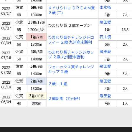
番
人
佐賀
6
/9
出水拓
着
頭
ＫＹＵＳＨＵ ＤＲＥＡＭ賞
2022
２歳 (二)
09/17
6R
1300m
3
7
番
人
小倉
13
/17
飛田愛
着
頭
2022
ひまわり賞 ２歳オープン
08/27
9R
1200m/芝
1
13
番
人
佐賀
1
/7
石川慎
着
頭
ひまわり賞チャレンジトロ
2022
フィー ２歳 九州産未勝利
08/04
6R
1300m
6
2
番
人
佐賀
4
/6
飛田愛
着
頭
ひまわり賞チャレンジカッ
2022
プ ２歳 九州産未勝利
07/16
5R
1400m
3
2
番
人
佐賀
5
/9
飛田愛
着
頭
フェニックス賞チャレンジ
2022
カップ ２歳
07/03
8R
1400m
9
5
番
人
佐賀
2
/4
飛田愛
着
頭
2022
２歳－１組
06/18
2R
1300m
4
2
番
人
佐賀
3
/10
飛田愛
着
頭
2022
２歳新馬（九州産）
06/04
4R
900m
4
1
番
人