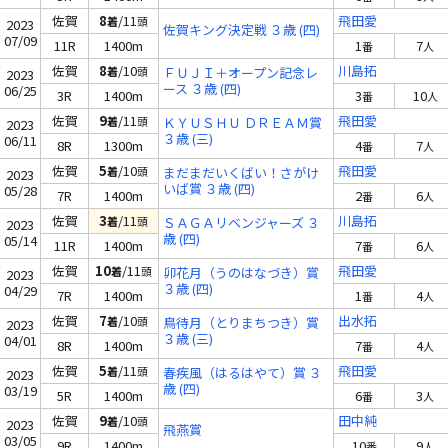
佐賀
8
/11
飛田愛
着
頭
2023
佐賀キング決定戦 ３歳 (四)
07/09
11R
1400m
1
7
番
人
佐賀
8
/10
川島拓
着
頭
ＦＵＪＩ＋オープン記念レ
2023
ース ３歳 (四)
06/25
3R
1400m
3
10
番
人
佐賀
9
/11
飛田愛
着
頭
ＫＹＵＳＨＵ ＤＲＥＡＭ賞
2023
３歳 (三)
06/11
8R
1300m
4
7
番
人
佐賀
5
/10
飛田愛
着
頭
まだまだいくばい！さがけ
2023
いば賞 ３歳 (四)
05/28
7R
1400m
2
6
番
人
佐賀
3
/11
川島拓
着
頭
ＳＡＧＡリベンジャーズ ３
2023
歳 (四)
05/14
11R
1400m
7
6
番
人
佐賀
10
/11
飛田愛
着
頭
卯花月（うのはなづき）賞
2023
３歳 (四)
04/29
7R
1400m
1
4
番
人
佐賀
7
/10
出水拓
着
頭
鳥待月（とりまちつき）賞
2023
３歳 (三)
04/01
8R
1400m
7
4
番
人
佐賀
5
/11
飛田愛
着
頭
春疾風（はるはやて）賞 ３
2023
歳 (四)
03/19
5R
1400m
6
3
番
人
佐賀
9
/10
田中純
着
頭
2023
飛燕賞
03/05
9R
1400m
10
9
番
人