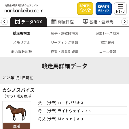
プレミアム
投票・加入
MENU
ポイント
4
データBOX
開催日程
番組・登録馬
競走馬検索
騎手・調教師検索
過去レース検索
メモリアル
リーディング情報
認定厩舎
能力調教試験
枠番・馬番別成績
コース情報
競走馬詳細データ
2026年1月1日現在
カシノスパイス
（サラ）牡6 鹿毛
父
(サラ)
ロードバリオス
母
(サラ)
ライトウェイレフト
母父
(サラ)
Ｍｏｎｔｊｅｕ