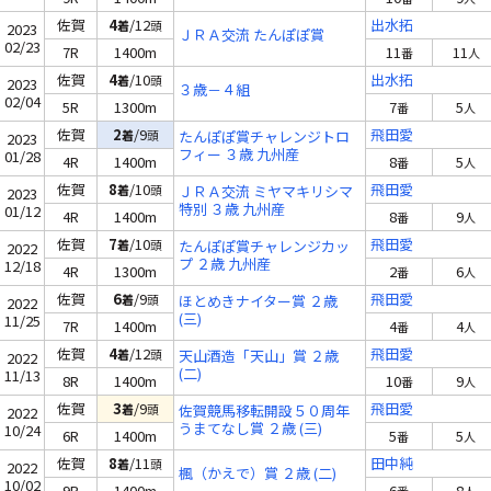
佐賀
4
/12
出水拓
着
頭
2023
ＪＲＡ交流 たんぽぽ賞
02/23
7R
1400m
11
11
番
人
佐賀
4
/10
出水拓
着
頭
2023
３歳－４組
02/04
5R
1300m
7
5
番
人
佐賀
2
/9
飛田愛
着
頭
たんぽぽ賞チャレンジトロ
2023
フィー ３歳 九州産
01/28
4R
1400m
8
5
番
人
佐賀
8
/10
飛田愛
着
頭
ＪＲＡ交流 ミヤマキリシマ
2023
特別 ３歳 九州産
01/12
4R
1400m
8
9
番
人
佐賀
7
/10
飛田愛
着
頭
たんぽぽ賞チャレンジカッ
2022
プ ２歳 九州産
12/18
4R
1300m
2
6
番
人
佐賀
6
/9
飛田愛
着
頭
ほとめきナイター賞 ２歳
2022
(三)
11/25
7R
1400m
4
4
番
人
佐賀
4
/12
飛田愛
着
頭
天山酒造「天山」賞 ２歳
2022
(二)
11/13
8R
1400m
10
9
番
人
佐賀
3
/9
飛田愛
着
頭
佐賀競馬移転開設５０周年
2022
うまてなし賞 ２歳 (三)
10/24
6R
1400m
5
5
番
人
佐賀
8
/11
田中純
着
頭
2022
楓（かえで）賞 ２歳 (二)
10/02
9R
1400m
6
8