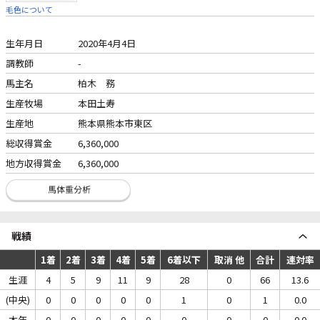
毛色について
生年月日
2020年4月4日
調教師
-
馬主名
柏木 務
生産牧場
本田土寿
生産地
熊本県熊本市東区
総収得賞金
6,360,000
地方収得賞金
6,360,000
戦績
1着
2着
3着
4着
5着
6着以下
取消 他
合計
連対率
生涯
4
5
9
11
9
28
0
66
13.6
(中央)
0
0
0
0
0
1
0
1
0.0
本年
0
0
0
0
0
0
0
0
0.0