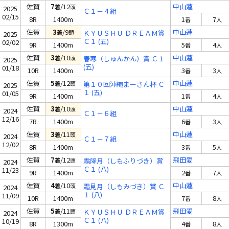
佐賀
7
/12
中山蓮
着
頭
2025
Ｃ１－４組
02/15
8R
1400m
1
7
番
人
佐賀
3
/9
中山蓮
着
頭
ＫＹＵＳＨＵ ＤＲＥＡＭ賞
2025
Ｃ１ (五)
02/02
9R
1400m
5
4
番
人
佐賀
3
/10
中山蓮
着
頭
春寒（しゅんかん）賞 Ｃ１
2025
(五)
01/18
10R
1400m
3
3
番
人
佐賀
5
/12
中山蓮
着
頭
第１０回沖縄まーさん杯 Ｃ
2025
１ (五)
01/05
9R
1400m
1
4
番
人
佐賀
3
/10
中山蓮
着
頭
2024
Ｃ１－６組
12/16
7R
1400m
6
3
番
人
佐賀
3
/11
中山蓮
着
頭
2024
Ｃ１－７組
12/02
8R
1400m
3
5
番
人
佐賀
7
/12
飛田愛
着
頭
霜降月（しもふりづき）賞
2024
Ｃ１ (八)
11/23
9R
1400m
2
7
番
人
佐賀
4
/10
中山蓮
着
頭
霜見月（しもみづき）賞 Ｃ
2024
１ (八)
11/09
10R
1400m
7
8
番
人
佐賀
5
/11
飛田愛
着
頭
ＫＹＵＳＨＵ ＤＲＥＡＭ賞
2024
Ｃ１ (八)
10/19
8R
1300m
4
8
番
人