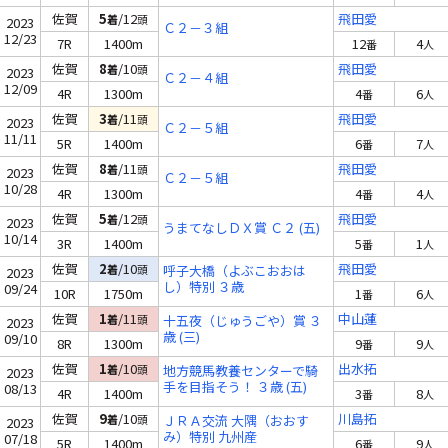
佐賀
5
/12
飛田愛
着
頭
2023
Ｃ２－３組
12/23
7R
1400m
12
4
番
人
佐賀
8
/10
飛田愛
着
頭
2023
Ｃ２－４組
12/09
4R
1300m
4
6
番
人
佐賀
3
/11
飛田愛
着
頭
2023
Ｃ２－５組
11/11
5R
1400m
6
7
番
人
佐賀
8
/11
飛田愛
着
頭
2023
Ｃ２－５組
10/28
4R
1300m
4
4
番
人
佐賀
5
/12
飛田愛
着
頭
2023
うまてなしＤＸ賞 Ｃ２ (五)
10/14
3R
1400m
5
1
番
人
佐賀
2
/10
飛田愛
着
頭
呼子大橋（よぶこおおは
2023
し）特別 ３歳
09/24
10R
1750m
1
6
番
人
佐賀
1
/11
中山蓮
着
頭
十五夜（じゅうごや）賞 ３
2023
歳 (三)
09/10
8R
1300m
9
9
番
人
佐賀
1
/10
出水拓
着
頭
地方競馬教養センターで騎
2023
手を目指そう！ ３歳 (五)
08/13
4R
1400m
3
8
番
人
佐賀
9
/10
川島拓
着
頭
ＪＲＡ交流 大隅（おおす
2023
み）特別 九州産
07/18
5R
1400m
6
9
番
人