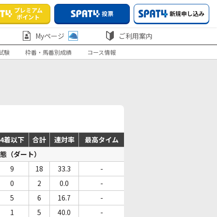
プレミアム
投票
新規申し込み
ポイント
Myページ
ご利用案内
試験
枠番・馬番別成績
コース情報
4着以下
合計
連対率
最高タイム
態（ダート）
9
18
33.3
-
0
2
0.0
-
5
6
16.7
-
1
5
40.0
-