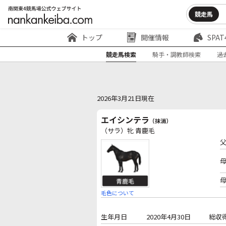
競走馬
トップ
開催情報
SPAT
競走馬検索
騎手・調教師検索
過
2026年3月21日現在
エイシンテラ
（抹消）
（サラ）牝 青鹿毛
毛色について
生年月日
2020年4月30日
総収