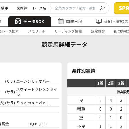
騎手
調教師
レース名
4
データBOX
開催日程
番組・登録馬
去レース検索
メモリアル
リーディング情報
認定厩舎
能力調教
競走馬詳細データ
条件別実績
父
(サラ)
エーシンモアオバー
1着
2着
3着
スウィートクレメンタイ
馬場状
母
(サラ)
ン
良
2
4
3
母父
(サラ)
Ｓｈａｍａｒｄａｌ
稍重
0
0
2
重
0
1
0
得賞金
10,061,000
不良
1
1
2