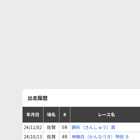
出走履歴
年月日
場名
R
レース名
24/11/02
佐賀
5R
錦秋（きんしゅう）賞
24/10/13
佐賀
4R
神無月（かんなづき）特別 Ｂ