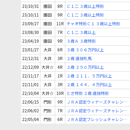
23/10/31
園田
8R
Ｃ１二 ３歳以上特別
23/10/11
園田
9R
Ｃ１二 ３歳以上特別
23/09/27
園田
11R
チャオ特別Ｃ１ ３歳以上特別
23/08/30
園田
7R
Ｃ１二 ３歳以上
23/04/19
園田
9R
３歳Ａ ３歳特別
23/01/27
大井
6R
３歳 ３０６万円以上
22/12/31
大井
3R
２歳 選抜牝馬
22/12/09
大井☆
4R
２歳 ２５０万円以上
22/11/17
大井
1R
２歳 ２１１．５万円以上
22/11/01
大井
3R
２歳 １４４．４万円以上
22/10/04
大井☆
10R
とき特別 ２歳 選抜特別
22/06/15
門別
9R
ＪＲＡ認定ウィナーズチャレンジ
２ ２歳 オープン
22/06/02
門別
7R
ＪＲＡ認定ウィナーズチャレンジ
１ ２歳 オープン
22/05/04
門別
6R
ＪＲＡ認定フレッシュチャレンジ
２歳 牝馬新馬