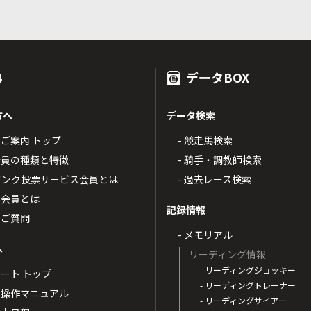
4
データBOX
方へ
データ検索
4のご案内 トップ
- 競走馬検索
T4会員の種類と特徴
- 騎手・調教師検索
トバンク投票サービス会員とは
- 過去レース検索
票会員とは
記録情報
るご質問
- メモリアル
へ
リーディング情報
- リーディングジョッキー
ポート トップ
- リーディングトレーナー
・操作マニュアル
- リーディングサイアー