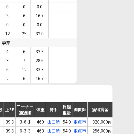
0
0
0.0
-
3
6
16.7
-
0
0
0.0
-
12
25
32.0
-
季節
4
6
33.3
-
3
7
28.6
-
6
12
33.3
-
2
6
16.7
-
コーナー
負担
故
上3F
体重
騎手
調教師
獲得賞金
通過順
重量
39.3
3-6-1
460
山口勲
54.0
東眞市
320,000
円
39.8
6-3-3
463
山口勲
54.0
東眞市
256,000
円