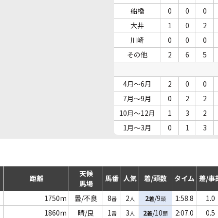
船橋
0
0
0
大井
1
0
2
川崎
0
0
0
その他
2
6
5
4月～6月
2
0
0
7月～9月
0
2
2
10月～12月
1
3
2
1月～3月
0
1
3
天候
距離
馬番
人気
着/頭数
タイム
差/事
馬場
1750m
曇/不良
8
2
2
/9
1:58.8
1.0
番
人
着
頭
1860m
晴/良
1
3
2
/10
2:07.0
0.5
番
人
着
頭