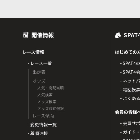
開催情報
SPAT
レース情報
はじめての
- レース一覧
- SPAT
出走表
- SPA
オッズ
- ネッ
人気・高配当順
- 電話投
人気検索
- よくあ
オッズ検索
オッズ賭式選択
会員の皆様
レース傾向
- 会員サ
- 変更情報一覧
- ガイド
- 着順速報