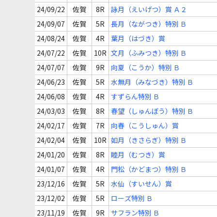
24/09/22
佐賀
8R
詠月（えいげつ）賞 Ａ２
24/09/07
佐賀
5R
長月（ながつき）特別 Ｂ
24/08/24
佐賀
4R
葉月（はづき）賞
24/07/22
佐賀
10R
文月（ふみつき）特別 Ｂ
24/07/07
佐賀
9R
向夏（こうか）特別 Ｂ
24/06/23
佐賀
5R
水無月（みなづき）特別 Ｂ
24/06/08
佐賀
4R
すずらん特別 Ｂ
24/03/03
佐賀
8R
春望（しゅんぼう）特別 Ｂ
24/02/17
佐賀
7R
向春（こうしゅん）賞
24/02/04
佐賀
10R
如月（きさらぎ）特別 Ｂ
24/01/20
佐賀
8R
睦月（むつき）賞
24/01/07
佐賀
4R
門松（かどまつ）特別 Ｂ
23/12/16
佐賀
5R
水仙（すいせん）賞
23/12/02
佐賀
5R
ローズ特別 Ｂ
23/11/19
佐賀
9R
サフラン特別 Ｂ