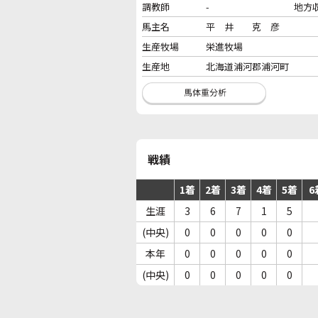
調教師
-
地方
馬主名
平 井 克 彦
生産牧場
栄進牧場
生産地
北海道浦河郡浦河町
戦績
1着
2着
3着
4着
5着
6
生涯
3
6
7
1
5
(中央)
0
0
0
0
0
本年
0
0
0
0
0
(中央)
0
0
0
0
0