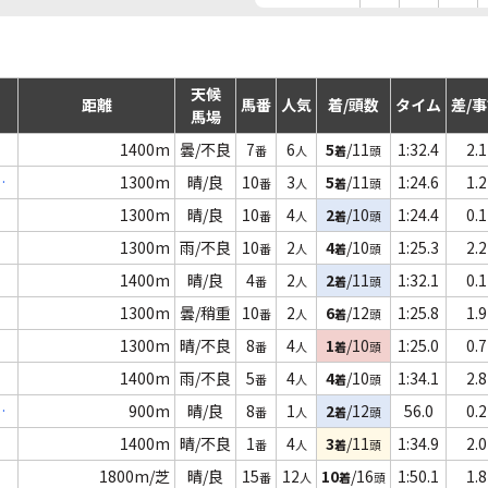
天候
距離
馬番
人気
着/頭数
タイム
差/
馬場
1400m
曇/不良
7
6
5
/11
1:32.4
2.1
番
人
着
頭
レ
1300m
晴/良
10
3
5
/11
1:24.6
1.2
番
人
着
頭
1300m
晴/良
10
4
2
/10
1:24.4
0.1
番
人
着
頭
1300m
雨/不良
10
2
4
/10
1:25.3
2.2
番
人
着
頭
1400m
晴/良
4
2
2
/11
1:32.1
0.1
番
人
着
頭
1300m
曇/稍重
10
2
6
/12
1:25.8
1.9
番
人
着
頭
1300m
晴/不良
8
4
1
/10
1:25.0
0.7
番
人
着
頭
1400m
雨/不良
5
4
4
/10
1:34.1
2.8
番
人
着
頭
マ
900m
晴/良
8
1
2
/12
56.0
0.2
番
人
着
頭
1400m
晴/不良
1
4
3
/11
1:34.9
2.0
番
人
着
頭
1800m/芝
晴/良
15
12
10
/16
1:50.1
1.8
番
人
着
頭