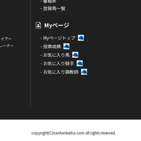
- 番組表
- 登録馬一覧
Myページ
- Myページトップ
サイアー
トレーナー
- 投票成績
- お気に入り馬
- お気に入り騎手
- お気に入り調教師
copyright(C)nankankeiba.com all rights reserved.