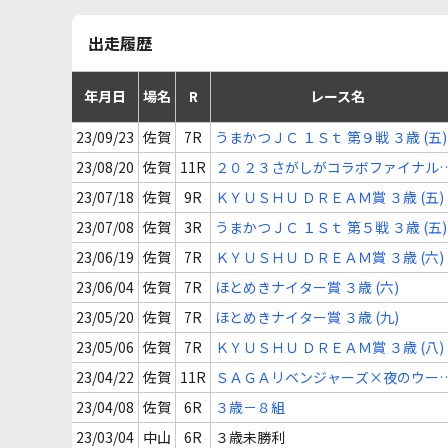
出走履歴
年月日
場名
R
レース名
23/09/23
佐賀
7R
うまかつＪＣ １Ｓｔ 第９戦 ３歳 (五)
23/08/20
佐賀
11R
２０２３さがしがコラボファイナル
ース ３歳 (六)
23/07/18
佐賀
9R
ＫＹＵＳＨＵ ＤＲＥＡＭ賞 ３歳 (五)
23/07/08
佐賀
3R
うまかつＪＣ １Ｓｔ 第５戦 ３歳 (五)
23/06/19
佐賀
7R
ＫＹＵＳＨＵ ＤＲＥＡＭ賞 ３歳 (六)
23/06/04
佐賀
7R
ほとめきナイター賞 ３歳 (六)
23/05/20
佐賀
7R
ほとめきナイター賞 ３歳 (九)
23/05/06
佐賀
7R
ＫＹＵＳＨＵ ＤＲＥＡＭ賞 ３歳 (八)
23/04/22
佐賀
11R
ＳＡＧＡリベンジャーズ×夜のウー
んチャンス ３歳 (十)
23/04/08
佐賀
6R
３歳－８組
23/03/04
中山
6R
３歳未勝利