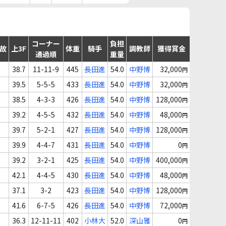
コーナー
負担
事故
上3F
体重
騎手
調教師
獲得賞金
通過順
重量
38.7
11-11-9
445
長田進
54.0
中野博
32,000
円
39.5
5-5-5
433
長田進
54.0
中野博
32,000
円
38.5
4-3-3
426
長田進
54.0
中野博
128,000
円
39.2
4-5-5
432
長田進
54.0
中野博
48,000
円
39.7
5-2-1
427
長田進
54.0
中野博
128,000
円
39.9
4-4-7
431
長田進
54.0
中野博
0
円
39.2
3-2-1
425
長田進
54.0
中野博
400,000
円
42.1
4-4-5
430
長田進
54.0
中野博
48,000
円
37.1
3-2
423
長田進
54.0
中野博
128,000
円
41.6
6-7-5
426
長田進
54.0
中野博
72,000
円
36.3
12-11-11
402
小林大
52.0
深山雅
0
円