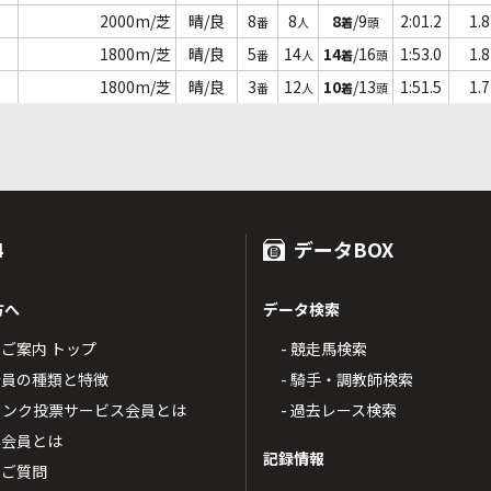
2000m/芝
晴/良
8
8
8
/9
2:01.2
1.8
番
人
着
頭
1800m/芝
晴/良
5
14
14
/16
1:53.0
1.8
番
人
着
頭
1800m/芝
晴/良
3
12
10
/13
1:51.5
1.7
番
人
着
頭
4
データBOX
方へ
データ検索
4のご案内 トップ
- 競走馬検索
T4会員の種類と特徴
- 騎手・調教師検索
トバンク投票サービス会員とは
- 過去レース検索
票会員とは
記録情報
るご質問