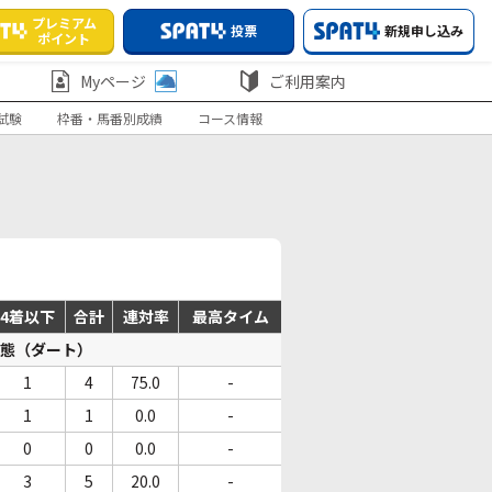
プレミアム
投票
新規申し込み
ポイント
Myページ
ご利用案内
試験
枠番・馬番別成績
コース情報
4着以下
合計
連対率
最高タイム
態（ダート）
1
4
75.0
-
1
1
0.0
-
0
0
0.0
-
3
5
20.0
-