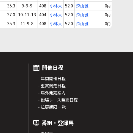
35.3
9-9-9
408
小林大
52.0
深山雅
0
円
37.0
10-11-13
404
小林大
52.0
深山雅
0
円
35.3
11-9-8
408
小林大
52.0
深山雅
0
円
開催日程
- 年間開催日程
- 重賞競走日程
- 場外発売案内
- 他場レース発売日程
- 払戻期限一覧
番組・登録馬