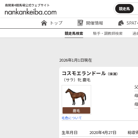
競走馬
トップ
開催情報
SPAT
競走馬検索
騎手・調教師検索
過
2026年1月1日現在
コスモエランドール
（抹消）
（サラ）牝 鹿毛
毛色について
生年月日
2020年4月27日
総収