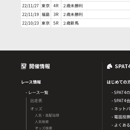
22/11/27
東京
4R
２歳未勝利
22/11/19
福島
3R
２歳未勝利
22/10/23
東京
5R
２歳新馬
開催情報
SPAT
レース情報
はじめての
- レース一覧
- SPAT
出走表
- SPA
オッズ
- ネッ
人気・高配当順
- 電話投
人気検索
- よくあ
オッズ検索