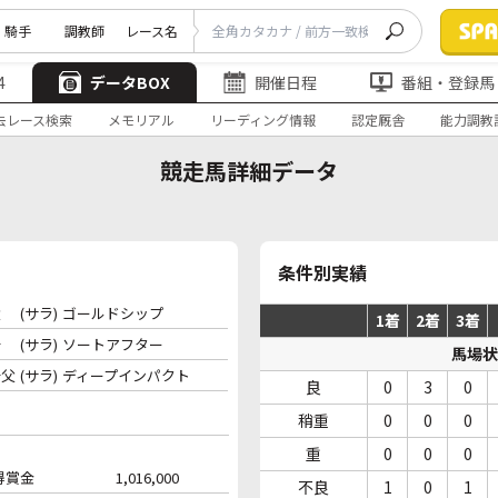
騎手
調教師
レース名
4
データBOX
開催日程
番組・登録馬
去レース検索
メモリアル
リーディング情報
認定厩舎
能力調教
競走馬詳細データ
条件別実績
父
(サラ)
ゴールドシップ
1着
2着
3着
母
(サラ)
ソートアフター
馬場状
母父
(サラ)
ディープインパクト
良
0
3
0
稍重
0
0
0
重
0
0
0
得賞金
1,016,000
不良
1
0
1