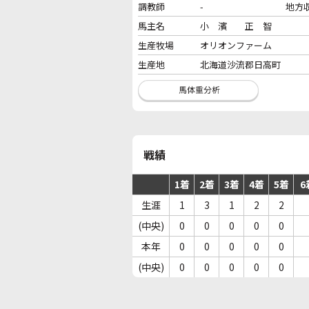
調教師
-
地方
馬主名
小 濱 正 智
生産牧場
オリオンファーム
生産地
北海道沙流郡日高町
戦績
1着
2着
3着
4着
5着
6
生涯
1
3
1
2
2
(中央)
0
0
0
0
0
本年
0
0
0
0
0
(中央)
0
0
0
0
0