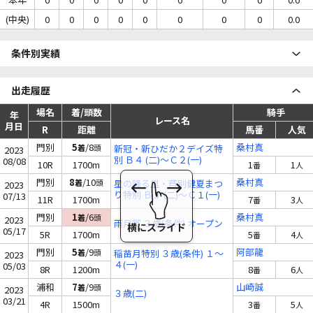
(中央)
0
0
0
0
0
0
0
0
0.0
条件別実績
出走履歴
場名
着/頭数
騎手
年
レース名
月日
R
距離
馬番
人気
門別
5
/8
桑村真
着
頭
新冠・新ひだか２デイズ特
2023
別 Ｂ４ (二)～Ｃ２(一)
08/08
10R
1700m
1
1
番
人
門別
8
/10
桑村真
着
頭
星の降る里・芦別健夏まつ
2023
り特別 Ｂ３ (二)～Ｃ１(一)
07/13
11R
1700m
7
3
番
人
門別
1
/6
桑村真
着
頭
2023
雨月賞 ３歳(条件) オープン
05/17
5R
1700m
5
4
番
人
門別
5
/9
阿部龍
着
頭
稲苗月特別 ３歳(条件) １～
2023
４(一)
05/03
8R
1200m
8
6
番
人
浦和
7
/9
山崎誠
着
頭
2023
３歳(二)
03/21
4R
1500m
3
5
番
人