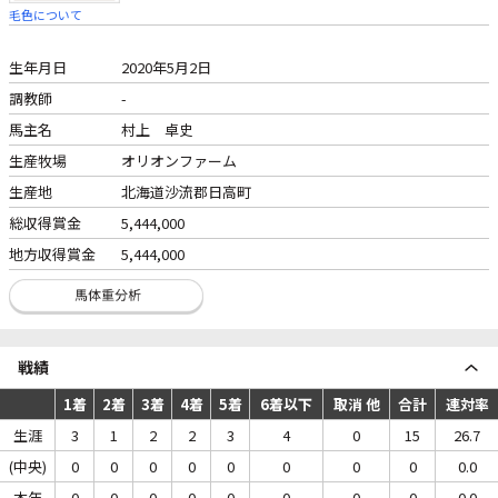
毛色について
生年月日
2020年5月2日
調教師
-
馬主名
村上 卓史
生産牧場
オリオンファーム
生産地
北海道沙流郡日高町
総収得賞金
5,444,000
地方収得賞金
5,444,000
戦績
1着
2着
3着
4着
5着
6着以下
取消 他
合計
連対率
生涯
3
1
2
2
3
4
0
15
26.7
(中央)
0
0
0
0
0
0
0
0
0.0
本年
0
0
0
0
0
0
0
0
0.0