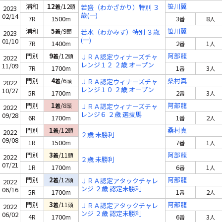
浦和
12
/12
笹川翼
着
頭
若盛（わかざかり）特別 ３
2023
歳(一)
02/14
7R
1500m
3
8
番
人
浦和
5
/9
笹川翼
着
頭
若水（わかみず）特別 ３歳
2023
(一)
01/10
7R
1400m
2
1
番
人
門別
9
/12
阿部龍
着
頭
ＪＲＡ認定ウィナーズチャ
2022
レンジ１２ ２歳 オープン
11/09
7R
1700m
1
3
番
人
門別
4
/6
桑村真
着
頭
ＪＲＡ認定ウィナーズチャ
2022
レンジ１０ ２歳 オープン
10/27
5R
1700m
2
3
番
人
門別
1
/8
阿部龍
着
頭
ＪＲＡ認定ウィナーズチャ
2022
レンジ６ ２歳 選抜馬
09/28
6R
1700m
1
2
番
人
門別
1
/12
桑村真
着
頭
2022
２歳 未勝利
09/08
1R
1500m
7
1
番
人
門別
3
/11
阿部龍
着
頭
2022
２歳 未勝利
07/21
1R
1700m
6
1
番
人
門別
2
/12
阿部龍
着
頭
ＪＲＡ認定アタックチャレ
2022
ンジ ２歳 認定未勝利
06/16
5R
1700m
1
2
番
人
門別
3
/11
阿部龍
着
頭
ＪＲＡ認定アタックチャレ
2022
ンジ ２歳 認定未勝利
06/02
4R
1700m
6
3
番
人