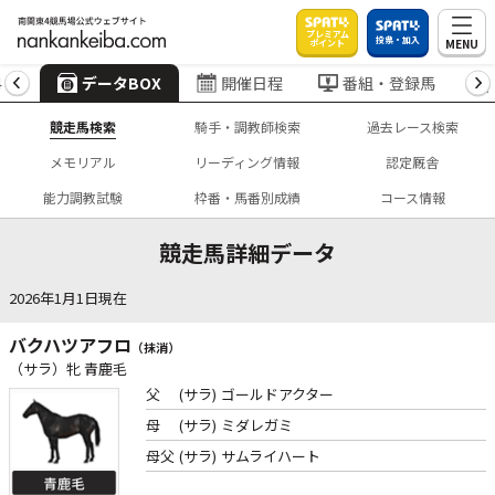
プレミアム
投票・加入
MENU
ポイント
4
データBOX
開催日程
番組・登録馬
競走馬検索
騎手・調教師検索
過去レース検索
メモリアル
リーディング情報
認定厩舎
能力調教試験
枠番・馬番別成績
コース情報
競走馬詳細データ
2026年1月1日現在
バクハツアフロ
（抹消）
（サラ）牝 青鹿毛
父
(サラ)
ゴールドアクター
母
(サラ)
ミダレガミ
母父
(サラ)
サムライハート