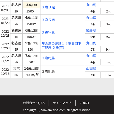
名古屋
3
/8
丸山真
着
頭
2023
３歳８組
02/03
1R
1500m
4
2
番
人
名古屋
6
/11
丸山真
着
頭
2023
３歳５組
01/20
2R
1500m
7
9
番
人
名古屋
6
/12
加藤聡
着
頭
2022
２歳牝馬
12/23
1R
1500m
9
9
番
人
名古屋
9
/12
丸山真
着
頭
年の瀬の運試し！第６回中
2022
京競馬 ２歳(三)
12/08
8R
920m
2
9
番
人
名古屋
7
/12
丸山真
着
頭
2022
２歳牝馬
11/24
2R
920m
4
5
番
人
東京
16
/18
山田敬
着
頭
2022
２歳新馬
10/16
5R
1400m/芝
7
13
番
人
お問合せ・Q&A
サイトマップ
ご案内
copyright(C)nankankeiba.com all rights reserved.