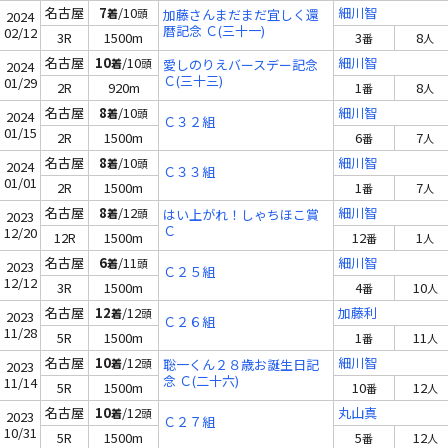
名古屋
7
/10
細川智
着
頭
加藤さんまだまだ宜しく還
2024
暦記念 Ｃ(三十一)
02/12
3R
1500m
3
8
番
人
名古屋
10
/10
細川智
着
頭
愛しのりえバースデー記念
2024
Ｃ(三十三)
01/29
2R
920m
1
8
番
人
名古屋
8
/10
細川智
着
頭
2024
Ｃ３２組
01/15
2R
1500m
6
7
番
人
名古屋
8
/10
細川智
着
頭
2024
Ｃ３３組
01/01
2R
1500m
1
7
番
人
名古屋
8
/12
細川智
着
頭
はい上がれ！しゃちほこ賞
2023
Ｃ
12/20
12R
1500m
12
1
番
人
名古屋
6
/11
細川智
着
頭
2023
Ｃ２５組
12/12
3R
1500m
4
10
番
人
名古屋
12
/12
加藤利
着
頭
2023
Ｃ２６組
11/28
5R
1500m
1
11
番
人
名古屋
10
/12
細川智
着
頭
聡一くん２８歳お誕生日記
2023
念 Ｃ(二十六)
11/14
5R
1500m
10
12
番
人
名古屋
10
/12
丸山真
着
頭
2023
Ｃ２７組
10/31
5R
1500m
5
12
番
人