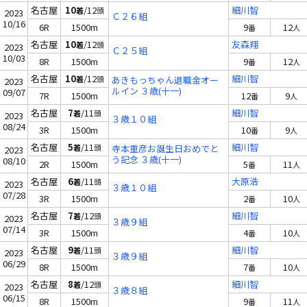
名古屋
10
/12
細川智
着
頭
2023
Ｃ２６組
10/16
6R
1500m
9
12
番
人
名古屋
10
/12
友森翔
着
頭
2023
Ｃ２５組
10/03
8R
1500m
9
12
番
人
名古屋
10
/12
細川智
着
頭
あきもっちゃん退職金オー
2023
ルイン ３歳(十一)
09/07
7R
1500m
12
9
番
人
名古屋
7
/11
細川智
着
頭
2023
３歳１０組
08/24
3R
1500m
10
9
番
人
名古屋
5
/11
細川智
着
頭
寺本重彦お誕生日おめでと
2023
う記念 ３歳(十一)
08/10
2R
1500m
5
11
番
人
名古屋
6
/11
大原浩
着
頭
2023
３歳１０組
07/28
3R
1500m
2
10
番
人
名古屋
7
/12
細川智
着
頭
2023
３歳９組
07/14
3R
1500m
4
10
番
人
名古屋
9
/11
細川智
着
頭
2023
３歳９組
06/29
8R
1500m
7
10
番
人
名古屋
8
/12
細川智
着
頭
2023
３歳８組
06/15
8R
1500m
9
11
番
人