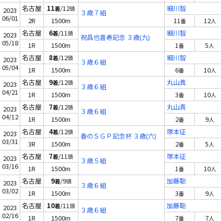
名古屋
11
/12
細川智
着
頭
2023
３歳７組
06/01
2R
1500m
11
12
番
人
名古屋
6
/11
細川智
着
頭
2023
祝昌也喜寿記念 ３歳(九)
05/18
1R
1500m
1
5
番
人
名古屋
8
/12
細川智
着
頭
2023
３歳６組
05/04
1R
1500m
6
10
番
人
名古屋
9
/12
丸山真
着
頭
2023
３歳６組
04/21
1R
1500m
3
10
番
人
名古屋
7
/12
丸山真
着
頭
2023
３歳６組
04/12
1R
1500m
2
9
番
人
名古屋
4
/12
塚本征
着
頭
2023
春のＳＧＰ記念杯 ３歳(六)
03/31
3R
1500m
2
5
番
人
名古屋
7
/11
塚本征
着
頭
2023
３歳５組
03/16
1R
1500m
1
10
番
人
名古屋
9
/9
加藤聡
着
頭
2023
３歳６組
03/02
1R
1500m
3
9
番
人
名古屋
10
/11
加藤聡
着
頭
2023
３歳６組
02/16
1R
1500m
7
7
番
人